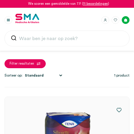
We scoren een gemiddelde van 7.1! (
11 beoordelingen
)
Filter resultaten
Sorteer op:
1 product