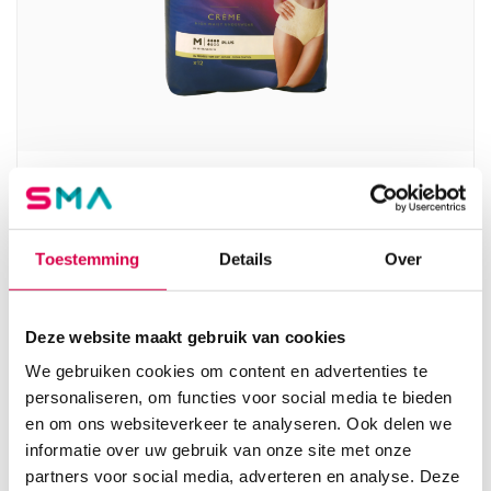
Tena Silhouette Plus High Waist Crème
incontinentiebroekjes, M, 6 druppels (4×12)
ESSITY
Toestemming
Details
Over
4 x 12 stuks, 6 druppels, M
48.15
Deze website maakt gebruik van cookies
3 tot 5 werkdagen
52.48
incl. BTW
We gebruiken cookies om content en advertenties te
personaliseren, om functies voor social media te bieden
en om ons websiteverkeer te analyseren. Ook delen we
informatie over uw gebruik van onze site met onze
partners voor social media, adverteren en analyse. Deze