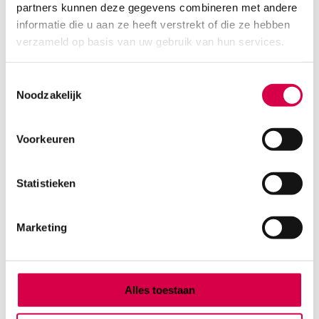
partners kunnen deze gegevens combineren met andere
Product categorieën
informatie die u aan ze heeft verstrekt of die ze hebben
Diagnostiek
verzameld op basis van uw gebruik van hun services.
Inactief/test/overig
Instrumentarium
Toestemmingsselectie
Overig
Noodzakelijk
Tape
Beauty & Care
Praktijkinrichting
Voorkeuren
Verbandmiddelen
Verbruiksmaterialen
Statistieken
Medische Artikelen SMA B.V.
Marketing
KVKnummer: 73580791
Park Forum 1057
5657 HJ Eindhoven
Nederland
Alles toestaan
Klantenservice
+31(0)736480808