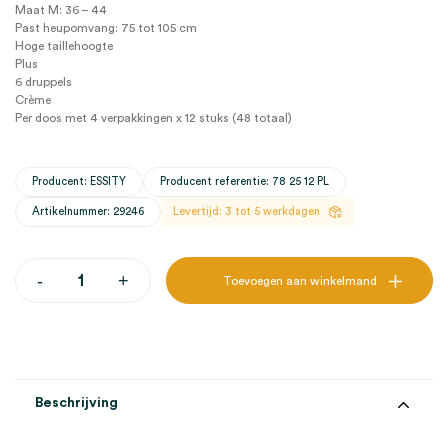
Maat M: 36 – 44
Past heupomvang: 75 tot 105 cm
Hoge taillehoogte
Plus
6 druppels
Crème
Per doos met 4 verpakkingen x 12 stuks (48 totaal)
Producent: ESSITY
Producent referentie: 78 25 12 PL
Artikelnummer: 29246
Levertijd: 3 tot 5 werkdagen
Tena
-
+
Toevoegen aan winkelmand
Silhouette
Plus
High
Waist
Crème
incontinentiebroekjes,
M,
Beschrijving
6
druppels
(4x12)