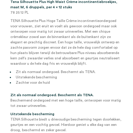
Tena Silhouette Plus High Waist Crème incontinentiebroekjes,
aantal
maat M, 6 druppels, per 4 x 12 stuks
78 25 12 PL
TENA Silhouette Plus Hoge Taille Crème incontinentieondergoed
voor vrouwen, ziet eruit en voelt als gewoon ondergoed maar ook
ontworpen voor matig tot zwaar urineverlies. Met een chique
crèmekleur zowel aan de binnenkant als de buitenkant zijn ze
elegant en prachtig discreet. Een hoge taille, vrouwelijk ontwerp en
zachte pasvorm zorgen ervoor dat ze de hele dag comfortabel op
hun plaats blijven terwijl de betrouwbare Plus-niveau absorberende
kern zelfs zwaarder verlies snel absorbeert en geurtjes neutraliseert
waardoor u de hele dag fris en vrouwelijk blijft.
Zit als normaal ondergoed. Beschermt als TENA.
Uitstekende bescherming
Zachter voor de huid
Zit als normaal ondergoed. Beschermt als TENA.
Beschermend ondergoed met een hoge taille, ontworpen voor matig
tot zwaar urineverlies.
Uitstekende bescherming
TENA Silhouette biedt u drievoudige bescherming tegen doorlekken,
geurtjes en een vochtig gevoel. Hierdoor geniet u elke dag van een
droog, beschermd en zeker gevoel.