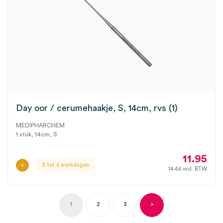
Day oor / cerumehaakje, S, 14cm, rvs (1)
MEDIPHARCHEM
1 stuk, 14cm, S
11.95
3 tot 5 werkdagen
14.46
incl. BTW
1
2
3
>