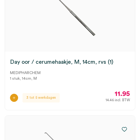
Day oor / cerumehaakje, M, 14cm, rvs (1)
MEDIPHARCHEM
1 stuk, 14cm, M
11.95
3 tot 5 werkdagen
14.46
incl. BTW