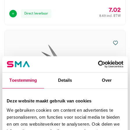
7.02
Direct leverbaar
8.49
incl. BTW
Toestemming
Details
Over
Deze website maakt gebruik van cookies
We gebruiken cookies om content en advertenties te
Chirurgische schaar, 14cm, spits-spits, recht
personaliseren, om functies voor social media te bieden
(1)
en om ons websiteverkeer te analyseren. Ook delen we