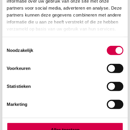
informatie over uw gebruik van onze site met onze
MEDIPHARCHEM
1 stuk, 14cm, onsteriel
partners voor social media, adverteren en analyse. Deze
partners kunnen deze gegevens combineren met andere
6.62
informatie die u aan ze heeft verstrekt of die ze hebben
Direct leverbaar
8.01
incl. BTW
verzameld op basis van uw gebruik van hun services.
Toestemmingsselectie
Noodzakelijk
Voorkeuren
Statistieken
Marketing
Chirurgische schaar, 14cm, spits-stomp,
Alles toestaan