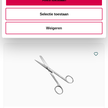
gebogen (1)
MEDIPHARCHEM
Selectie toestaan
1 stuk, 14cm, onsteriel
18.50
Weigeren
3 tot 5 werkdagen
22.39
incl. BTW