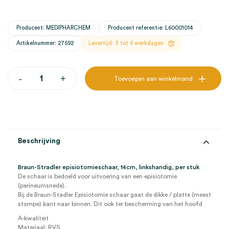
Producent: MEDIPHARCHEM
Producent referentie: L60001014
Artikelnummer: 27592
Levertijd: 3 tot 5 werkdagen
Braun-
-
+
Toevoegen aan winkelmand
Stradler
episiotomieschaar,
14cm,
linkshandig
(1)
aantal
Beschrijving
Braun-Stradler episiotomieschaar, 14cm, linkshandig, per stuk
De schaar is bedoeld voor uitvoering van een episiotomie
(perineumsnede).
Bij de Braun-Stadler Episiotomie schaar gaat de dikke / platte (meest
stompe) kant naar binnen. Dit ook ter bescherming van het hoofd
A-kwaliteit
Materiaal: RVS