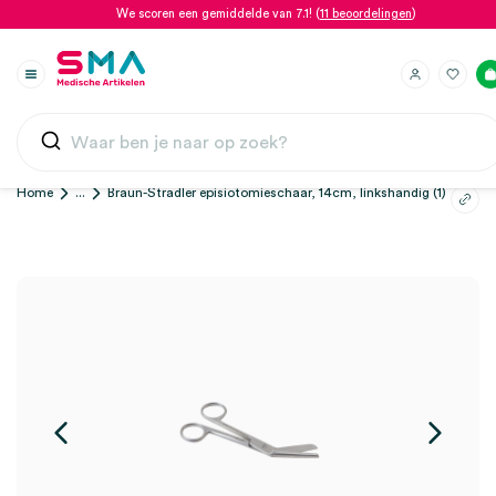
We scoren een gemiddelde van 7.1! (
11 beoordelingen
)
Home
...
Braun-Stradler episiotomieschaar, 14cm, linkshandig (1)