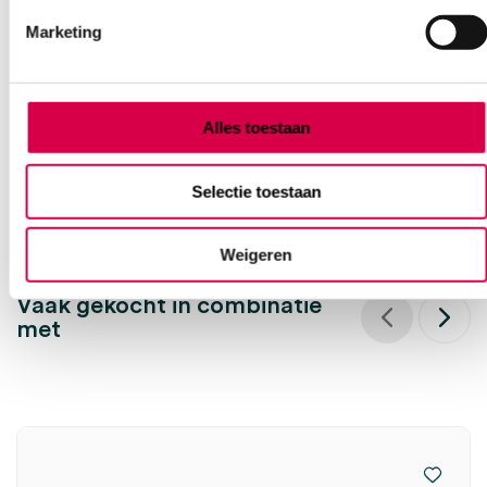
linkshandig (1)
Marketing
MEDIPHARCHEM
1 stuk, 16cm, Busch
54.42
Alles toestaan
3 tot 5 werkdagen
65.85
incl. BTW
Selectie toestaan
Weigeren
Vaak gekocht in combinatie
met