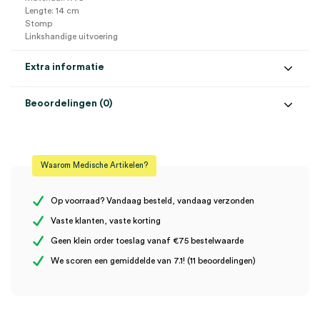
Lengte: 14 cm
Stomp
Linkshandige uitvoering
Extra informatie
Beoordelingen (0)
Aantal
1 stuk
Beoordelingen
Afmeting
14cm
Waarom Medische Artikelen?
Model
Braun-Stradler
Er zijn nog geen beoordelingen.
Steriel
onsteriel
Op voorraad? Vandaag besteld, vandaag verzonden
Vaste klanten, vaste korting
Uitvoering
linkshandig
Geen klein order toeslag vanaf €75 bestelwaarde
Wees de eerste om “Braun-Stradler episiotomieschaar, 14cm,
We scoren een gemiddelde van 7.1! (11 beoordelingen)
linkshandig (1)” te beoordelen
Je moet
ingelogd zijn
om een beoordeling te plaatsen.