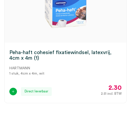
Peha-haft cohesief fixatiewindsel, latexvrij,
4cm x 4m (1)
HARTMANN
1 stuk, 4cm x 4m, wit
2.30
Direct leverbaar
2.51
incl. BTW