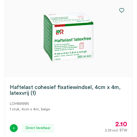
Haftelast cohesief fixatiewindsel, 4cm x 4m,
latexvrij (1)
LOHMANN
1 stuk, 4cm x 4m, beige
2.10
Direct leverbaar
2.29
incl. BTW