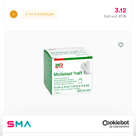
3.12
3 tot 5 werkdagen
3.40
incl. BTW
Mollelast haft cohesief fixatiewindsel, 4cm x
4m (1)