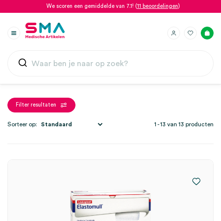
We scoren een gemiddelde van 7.1! (
11 beoordelingen
)
Filter resultaten
Sorteer op:
1 - 13 van 13 producten