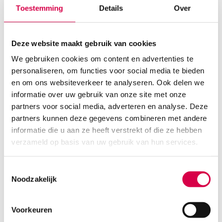
LOHMANN
Toestemming
Details
Over
1 stuk, 4cm x 4m, wit
1.16
Deze website maakt gebruik van cookies
3 tot 5 werkdagen
1.26
incl. BTW
We gebruiken cookies om content en advertenties te
personaliseren, om functies voor social media te bieden
en om ons websiteverkeer te analyseren. Ook delen we
informatie over uw gebruik van onze site met onze
partners voor social media, adverteren en analyse. Deze
partners kunnen deze gegevens combineren met andere
informatie die u aan ze heeft verstrekt of die ze hebben
verzameld op basis van uw gebruik van hun services.
Toestemmingsselectie
Noodzakelijk
Voorkeuren
Mollelast haft cohesief fixatiewindsel, 4cm x