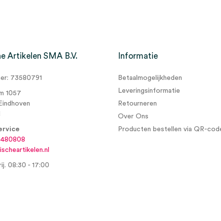
e Artikelen SMA B.V.
Informatie
r: 73580791
Betaalmogelijkheden
sels, 4cm x 4m, cellofaan
Leveringsinformatie
m 1057
Eindhoven
Retourneren
d
Over Ons
ervice
Producten bestellen via QR-cod
6480808
scheartikelen.nl
ij. 08:30 - 17:00