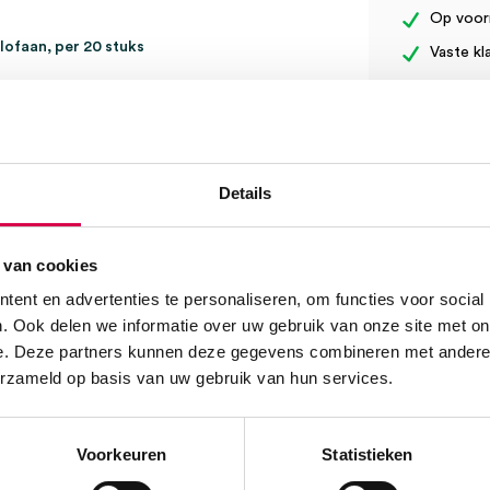
Op voor
llofaan, per 20 stuks
Vaste kl
Geen kle
 fixatieverband: Mollelast
eert betrouwbaar zonder
We score
ewrichten.
 ter fixatie van
Details
ie, vooral bij lymfologisch
Klantenserv
dte stabiel en
 van cookies
enaam op de huid.
ent en advertenties te personaliseren, om functies voor social
. Ook delen we informatie over uw gebruik van onze site met on
e. Deze partners kunnen deze gegevens combineren met andere i
erzameld op basis van uw gebruik van hun services.
Vind je antw
Of contactee
Onze klanten
Voorkeuren
Statistieken
08:30 tot 17