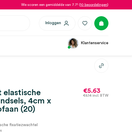
We scoren een gemiddelde van 7.7! (
10 beoordelingen
)
Inloggen
Klantenservice
€
5.63
t elastische
€
6.14
incl. BTW
indsels, 4cm x
ofaan (20)
sche fixatiezwachtel
t