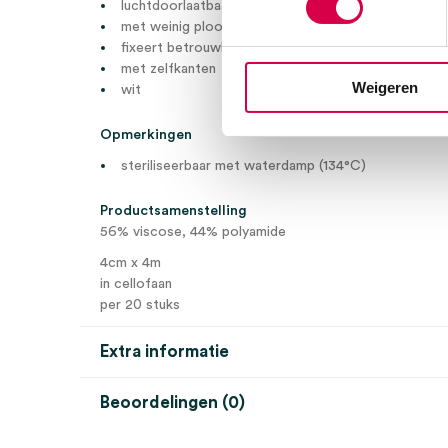
luchtdoorlaatbaar en gripvast
met weinig plooien aan te leggen
fixeert betrouwbaar ook op conische lichaamsdele
met zelfkanten
Weigeren
wit
Opmerkingen
steriliseerbaar met waterdamp (134°C)
Productsamenstelling
56% viscose, 44% polyamide
4cm x 4m
in cellofaan
per 20 stuks
Extra informatie
Beoordelingen (0)
Aantal
20 stuks