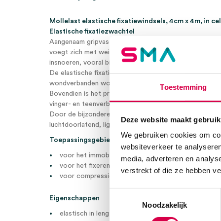
Mollelast elastische fixatiewindsels, 4cm x 4m, in ce
Elastische fixatiezwachtel
Aangenaam gripvast en zeer elastisch voor alle soorten
voegt zich met weinig plooien naar het lichaam en fix
insnoeren, vooral bij conische lichaamsdelen en rond g
De elastische fixatiezwachtel is een zwachtel die vooral
wondverbanden wordt gebruikt.
Toestemming
Bovendien is het product geschikt voor lichte compress
vinger- en teenverband.
Door de bijzondere tricotage is de zwachtel in de bree
Deze website maakt gebruik
luchtdoorlatend, ligt hij losjes in de hand en is hij aang
We gebruiken cookies om cont
Toepassingsgebieden
websiteverkeer te analyseren
voor het immobiliseren van lichaamsdelen
media, adverteren en analys
voor het fixeren van verbanden
verstrekt of die ze hebben v
voor compressie
Toestemmingsselectie
Eigenschappen
Noodzakelijk
elastisch in lengterichting (ca. 100%)