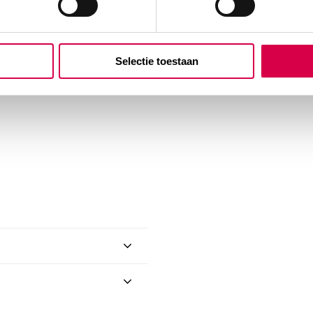
Bel Anca
n en rond gewrichten
Selectie toestaan