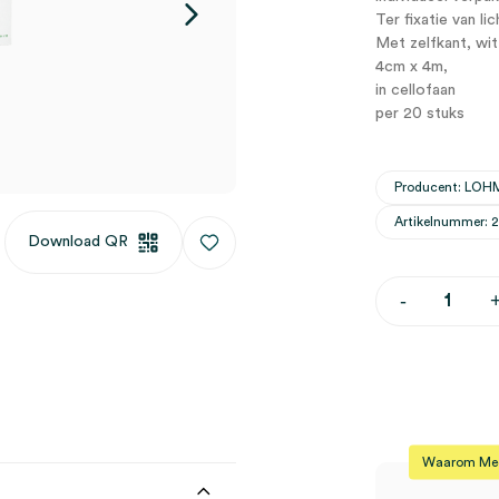
Ter fixatie van l
Met zelfkant, wit
4cm x 4m,
in cellofaan
per 20 stuks
Producent: LO
Artikelnummer: 2
Download QR
Mollelast
-
elastische
fixatiewinds
4cm
x
4m,
cellofaan
(20)
aantal
Waarom Medi