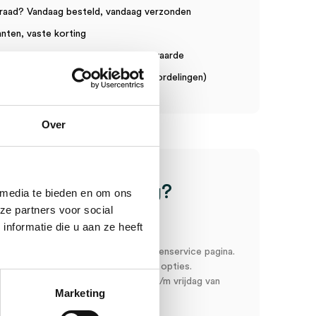
raad? Vandaag besteld, vandaag verzonden
anten, vaste korting
in order toeslag vanaf €75 bestelwaarde
n een gemiddelde van 7.7! (10 beoordelingen)
Over
ice
Heb je een vraag?
 media te bieden en om ons
ze partners voor social
Anca helpt je!
nformatie die u aan ze heeft
oord snel en makkelijk op onze klantenservice pagina.
r ons via een van de onderstaande opties.
service is bereikbaar van maandag t/m vrijdag van
Marketing
:00