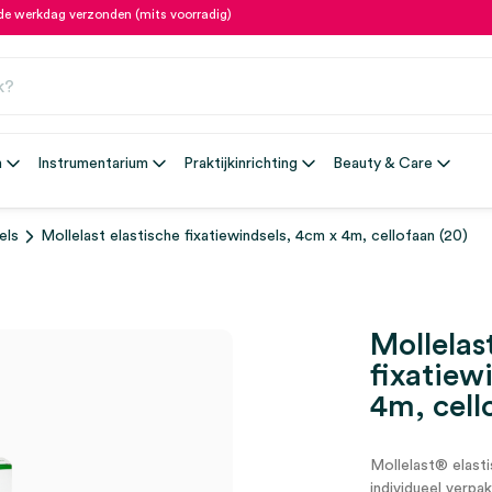
fde werkdag verzonden (mits voorradig)
n
Instrumentarium
Praktijkinrichting
Beauty & Care
els
Mollelast elastische fixatiewindsels, 4cm x 4m, cellofaan (20)
Mollelas
fixatiew
4m, cell
Mollelast® elasti
individueel verpak