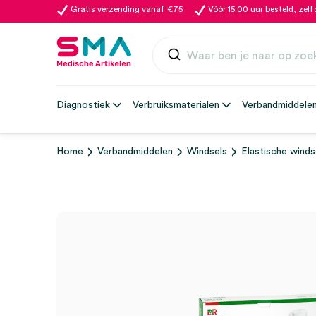
Gratis verzending vanaf €75
Vóór 15:00 uur besteld, zel
Diagnostiek
Verbruiksmaterialen
Verbandmiddele
Home
Verbandmiddelen
Windsels
Elastische winds