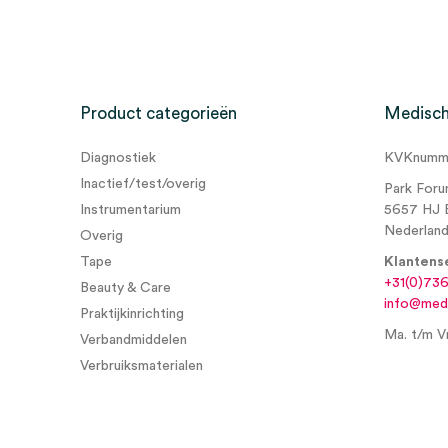
Beoordelingen
Afmeting
4cm x 4m
Kleur
wit
Er zijn nog geen beoordelingen.
Steriel
onsteriel
Product categorieën
Medisch
Verpakking
in cellofaan
Diagnostiek
KVKnumme
Wees de eerste om “Mollelast elastische fixatiewind
Inactief/test/overig
Park Foru
(20)” te beoordelen
Instrumentarium
5657 HJ 
Je moet
ingelogd zijn
om een beoordeling te plaatsen.
Nederlan
Overig
Tape
Klantens
+31(0)73
Beauty & Care
info@medi
Praktijkinrichting
Ma. t/m Vr
Verbandmiddelen
Verbruiksmaterialen