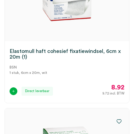
Elastomull haft cohesief fixatiewindsel, 6cm x
20m (1)
BSN
1 stuk, 6cm x 20m, wit
8.92
Direct leverbaar
9.72
incl. BTW