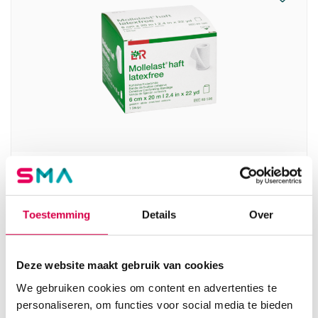
Mollelast haft cohesief fixatiewindsel, 6cm x
20m, latexvrij (1)
Toestemming
Details
Over
LOHMANN
1 stuk, 6cm x 20m, wit
4.51
Deze website maakt gebruik van cookies
3 tot 5 werkdagen
4.92
incl. BTW
We gebruiken cookies om content en advertenties te
personaliseren, om functies voor social media te bieden