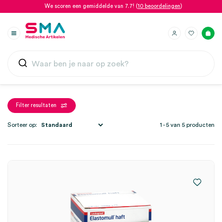
We scoren een gemiddelde van 7.7! (
10 beoordelingen
)
Filter resultaten
Sorteer op:
1 - 5 van 5 producten