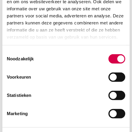
en om ons websiteverkeer te analyseren. Ook delen we
informatie over uw gebruik van onze site met onze
partners voor social media, adverteren en analyse. Deze
partners kunnen deze gegevens combineren met andere
informatie die u aan ze heeft verstrekt of die ze hebben
verzameld op basis van uw gebruik van hun services.
Toestemmingsselectie
Noodzakelijk
Voorkeuren
Mollelast haft cohesief fixatiewindsel, 6cm x
20m, rood (1)
Statistieken
LOHMANN
1 stuk, 6cm x 20m, rood
Marketing
6.44
3 tot 5 werkdagen
7.02
incl. BTW