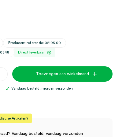
Producent referentie: 02195-00
30348
Direct leverbaar
+
Toevoegen aan winkelmand
,
Vandaag besteld, morgen verzonden
sche Artikelen?
raad? Vandaag besteld, vandaag verzonden