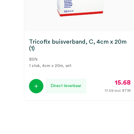
Tricofix buisverband, C, 4cm x 20m
(1)
BSN
1 stuk, 4cm x 20m, wit
15.68
Direct leverbaar
17.09
incl. BTW