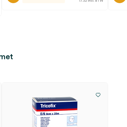
17.32
incl. BTW
 met