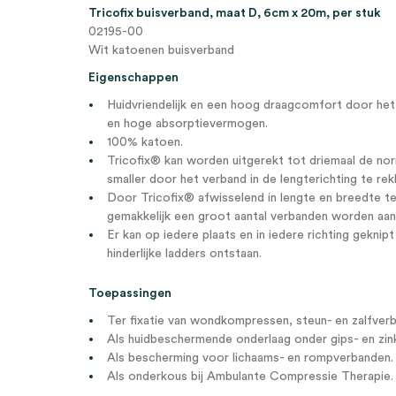
Tricofix buisverband, maat D, 6cm x 20m, per stuk
02195-00
Wit katoenen buisverband
Eigenschappen
Huidvriendelijk en een hoog draagcomfort door he
en hoge absorptievermogen.
100% katoen.
Tricofix® kan worden uitgerekt tot driemaal de n
smaller door het verband in de lengterichting te rek
Door Tricofix® afwisselend in lengte en breedte te 
gemakkelijk een groot aantal verbanden worden aan
Er kan op iedere plaats en in iedere richting geknip
hinderlijke ladders ontstaan.
Toepassingen
Ter fixatie van wondkompressen, steun- en zalfver
Als huidbeschermende onderlaag onder gips- en zink
Als bescherming voor lichaams- en rompverbanden.
Als onderkous bij Ambulante Compressie Therapie.