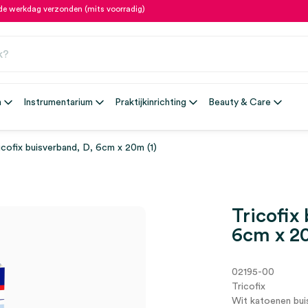
fde werkdag verzonden (mits voorradig)
n
Instrumentarium
Praktijkinrichting
Beauty & Care
icofix buisverband, D, 6cm x 20m (1)
Tricofix
6cm x 20
02195-00
Tricofix
Wit katoenen bui