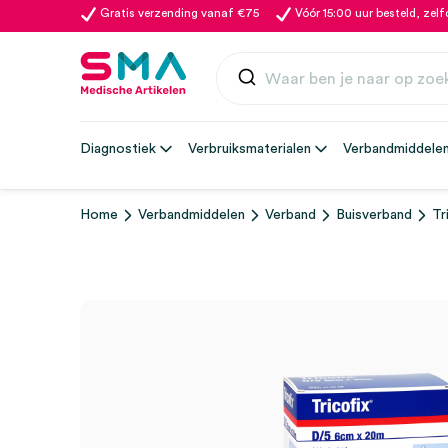
Gratis verzending vanaf €75
Vóór 15:00 uur besteld, zel
Diagnostiek
Verbruiksmaterialen
Verbandmiddele
Home
Verbandmiddelen
Verband
Buisverband
Tr