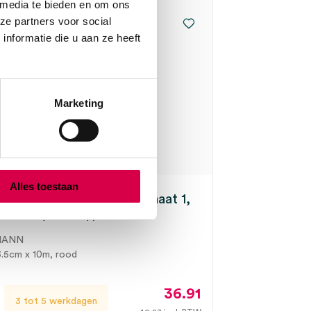
 media te bieden en om ons
ze partners voor social
nformatie die u aan ze heeft
Marketing
Alles toestaan
flex Fast buisverband, maat 1,
 x 10m, rood (1)
MANN
 3.5cm x 10m, rood
36.91
3 tot 5 werkdagen