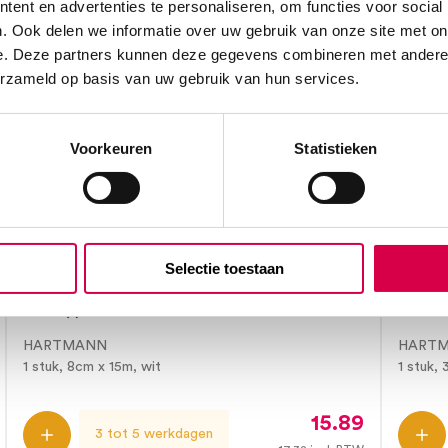
ent en advertenties te personaliseren, om functies voor social
. Ook delen we informatie over uw gebruik van onze site met on
e. Deze partners kunnen deze gegevens combineren met andere i
erzameld op basis van uw gebruik van hun services.
Voorkeuren
Statistieken
Selectie toestaan
Stülpa buisverband, maat 3R, 8cm x
Cover
15m (1)
3.5cm
HARTMANN
HART
1 stuk, 8cm x 15m, wit
1 stuk,
15.89
3 tot 5 werkdagen