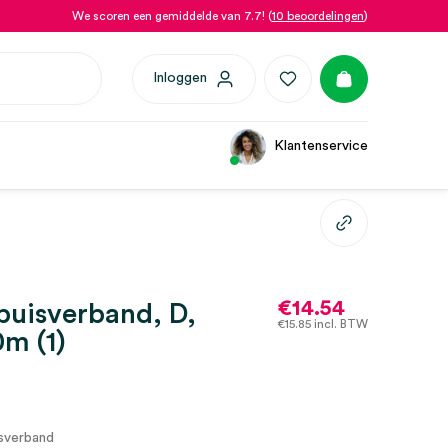
We scoren een gemiddelde van 7.7! (
10 beoordelingen
)
Inloggen
Klantenservice
€
14.54
 buisverband, D,
€
15.85
incl. BTW
m (1)
sverband