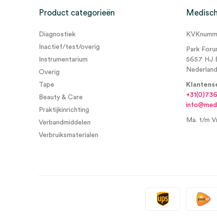
Product categorieën
Medisch
Diagnostiek
KVKnumme
Inactief/test/overig
Park Foru
Instrumentarium
5657 HJ 
Nederlan
Overig
Tape
Klantens
+31(0)73
Beauty & Care
info@medi
Praktijkinrichting
Ma. t/m Vr
Verbandmiddelen
Verbruiksmaterialen