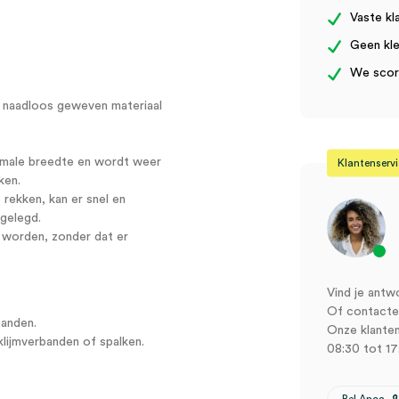
Vaste kl
Geen kle
We score
t naadloos geweven materiaal
ormale breedte en wordt weer
Klantenserv
ken.
rekken, kan er snel en
gelegd.
t worden, zonder dat er
Vind je antw
Of contactee
banden.
Onze klanten
lijmverbanden of spalken.
08:30 tot 17