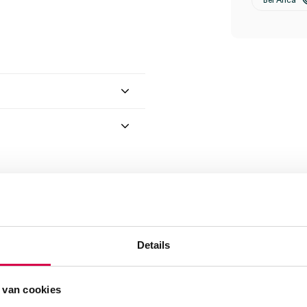
Bel Anca
Details
0m (1)” te beoordelen
 van cookies