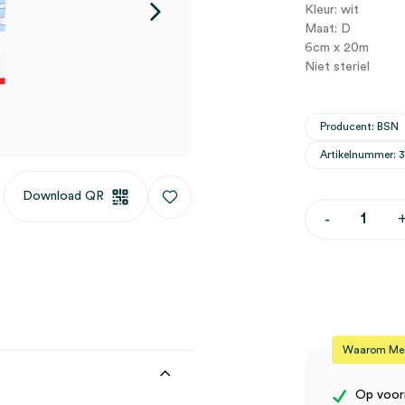
Kleur: wit
Maat: D
6cm x 20m
Niet steriel
Producent: BSN
Artikelnummer: 
Download QR
Tricofix
-
buisverband
D,
6cm
x
20m
(1)
aantal
Waarom Medi
Op voor