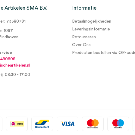
e Artikelen SMA B.V.
Informatie
r: 73580791
Betaalmogelijkheden
Leveringsinformatie
m 1057
Eindhoven
Retourneren
d
Over Ons
ervice
Producten bestellen via QR-cod
6480808
scheartikelen.nl
ij. 08:30 - 17:00