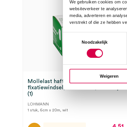
We gebruiken cookies om cont
websiteverkeer te analyseren
media, adverteren en analys
verstrekt of die ze hebben v
Toestemmingsselectie
Noodzakelijk
Weigeren
Mollelast haft cohesief
fixatiewindsel, 6cm x 20m, latexvrij
(1)
LOHMANN
1 stuk, 6cm x 20m, wit
4.51