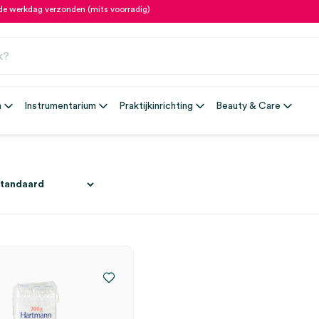
fde werkdag verzonden (mits voorradig)
n
Instrumentarium
Praktijkinrichting
Beauty & Care