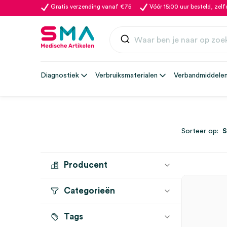
Gratis verzending vanaf €75
Vóór 15:00 uur besteld, zel
Diagnostiek
Verbruiksmaterialen
Verbandmiddele
Sorteer op:
Producent
Categorieën
HARTMANN
(1)
Tags
Watten
(1)