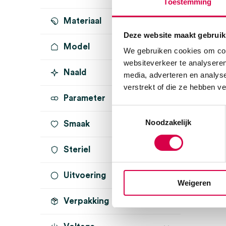
Toestemming
Materiaal
Deze website maakt gebruik
Model
katoen
(1)
We gebruiken cookies om cont
websiteverkeer te analyseren
Naald
media, adverteren en analys
verstrekt of die ze hebben v
Parameter
Toestemmingsselectie
Noodzakelijk
Smaak
Steriel
Uitvoering
onsteriel
(1)
Weigeren
Verpakking