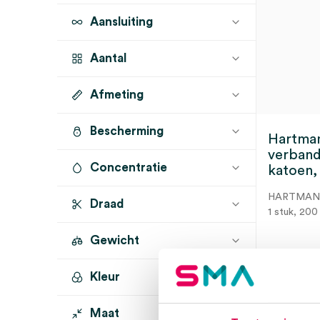
Aansluiting
Aantal
Afmeting
1 stuk
(1)
Bescherming
Hartman
verband
Concentratie
katoen,
HARTMA
Draad
1 stuk, 200
Gewicht
Kleur
200 gram
(1)
Dir
Maat