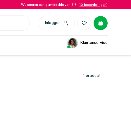
We scoren een gemiddelde van 7.7! (
10 beoordelingen
)
Inloggen
Klantenservice
1 product