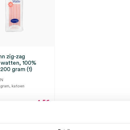
n zig-zag
watten, 100%
 200 gram (1)
NN
 gram, katoen
4.56
4.97
incl.
ect leverbaar
BTW