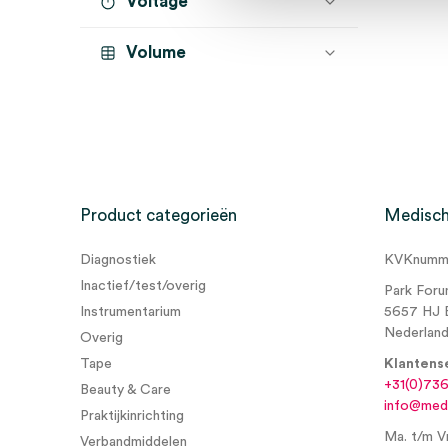
Voltage
Volume
Product categorieën
Medisch
Diagnostiek
KVKnumme
Inactief/test/overig
Park Foru
Instrumentarium
5657 HJ 
Nederlan
Overig
Tape
Klantens
+31(0)73
Beauty & Care
info@medi
Praktijkinrichting
Ma. t/m Vr
Verbandmiddelen