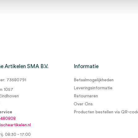
e Artikelen SMA B.V.
Informatie
r: 73580791
Betaalmogelijkheden
Leveringsinformatie
m 1057
Eindhoven
Retourneren
d
Over Ons
ervice
Producten bestellen via QR-cod
6480808
scheartikelen.nl
ij. 08:30 - 17:00