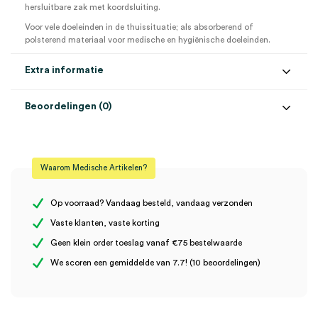
hersluitbare zak met koordsluiting.
Voor vele doeleinden in de thuissituatie; als absorberend of
polsterend materiaal voor medische en hygiënische doeleinden.
Extra informatie
Beoordelingen (0)
Aantal
1 stuk
Beoordelingen
Gewicht
200 gram
Waarom Medische Artikelen?
Materiaal
katoen
Er zijn nog geen beoordelingen.
Steriel
onsteriel
Op voorraad? Vandaag besteld, vandaag verzonden
Vaste klanten, vaste korting
Geen klein order toeslag vanaf €75 bestelwaarde
Wees de eerste om “Hartmann zig-zag verbandwatten, 100%
We scoren een gemiddelde van 7.7! (10 beoordelingen)
katoen, 200 gram (1)” te beoordelen
Je moet
ingelogd zijn
om een beoordeling te plaatsen.