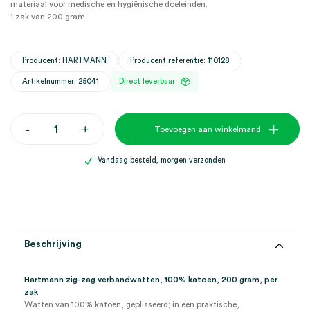
materiaal voor medische en hygiënische doeleinden.
1 zak van 200 gram
Producent: HARTMANN
Producent referentie: 110128
Artikelnummer: 25041
Direct leverbaar
Hartmann
-
+
Toevoegen aan winkelmand
zig-
zag
verbandwatten,
Vandaag besteld, morgen verzonden
100%
katoen,
200
gram
(1)
aantal
Beschrijving
Hartmann zig-zag verbandwatten, 100% katoen, 200 gram, per
zak
Watten van 100% katoen, geplisseerd; in een praktische,