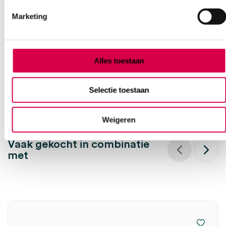
katoen, 100 gram (1)
Marketing
HARTMANN
1 stuk, 100 gram, katoen
Alles toestaan
3.45
Direct leverbaar
3.76
incl. BTW
Selectie toestaan
Weigeren
Vaak gekocht in combinatie
met