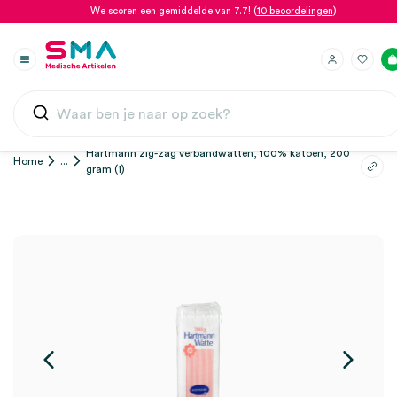
We scoren een gemiddelde van 7.7! (
10 beoordelingen
)
Hartmann zig-zag verbandwatten, 100% katoen, 200
Home
...
gram (1)