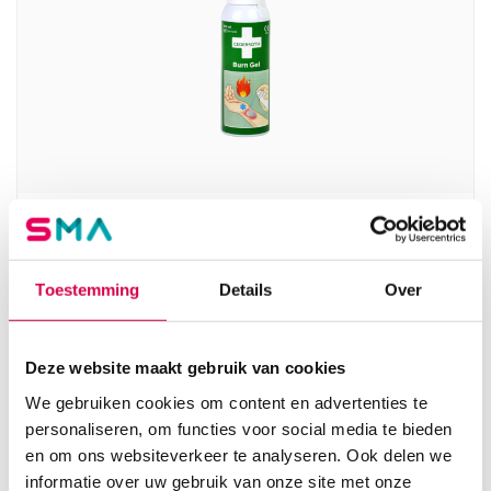
Cederroth Burn Gel, 100ml (1)
ORKLA WOUND CARE AB
Toestemming
Details
Over
1 stuk, 100 ml
31.06
3 tot 5 werkdagen
37.58
incl. BTW
Deze website maakt gebruik van cookies
We gebruiken cookies om content en advertenties te
personaliseren, om functies voor social media te bieden
en om ons websiteverkeer te analyseren. Ook delen we
informatie over uw gebruik van onze site met onze