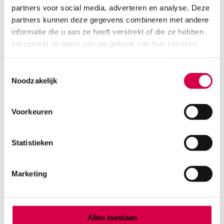
partners voor social media, adverteren en analyse. Deze
partners kunnen deze gegevens combineren met andere
informatie die u aan ze heeft verstrekt of die ze hebben
verzameld op basis van uw gebruik van hun services.
Toestemmingsselectie
Noodzakelijk
Voorkeuren
Cederroth EHBO tas, klein (1)
ORKLA WOUND CARE AB
1 set
Statistieken
20.77
3 tot 5 werkdagen
Marketing
25.13
incl. BTW
Alles toestaan