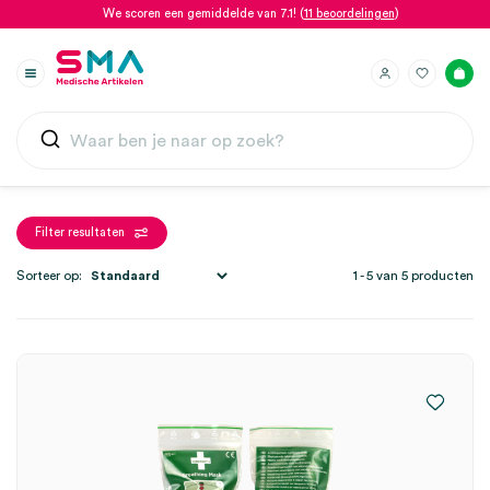
We scoren een gemiddelde van 7.1! (
11 beoordelingen
)
Filter resultaten
Sorteer op:
1 - 5 van 5 producten