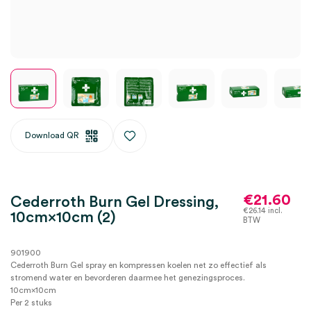
Download QR
€
21.60
Cederroth Burn Gel Dressing,
€
26.14
incl.
10cm×10cm (2)
BTW
901900
Cederroth Burn Gel spray en kompressen koelen net zo effectief als
stromend water en bevorderen daarmee het genezingsproces.
10cm×10cm
Per 2 stuks