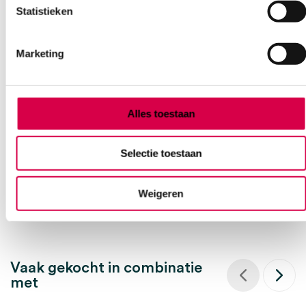
Statistieken
Marketing
Cederroth beademingsmasker (1)
ORKLA WOUND CARE AB
1 stuk, onsteriel
Alles toestaan
9.30
3 tot 5 werkdagen
Selectie toestaan
11.25
incl. BTW
Weigeren
Vaak gekocht in combinatie
met