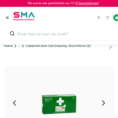
We scoren een gemiddelde van 7.1! (
11 beoordelingen
)
Home
...
Cederroth Burn Gel Dressing, 10cm×10cm (2)