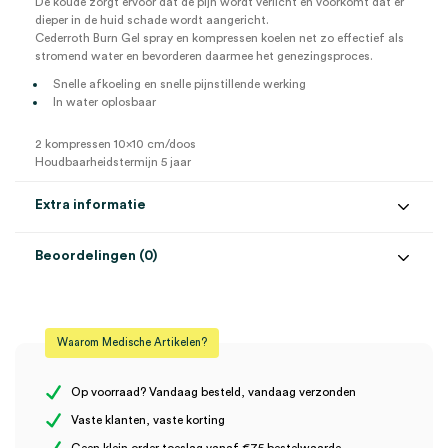
De koude zorgt ervoor dat de pijn wordt verlicht en voorkomt dat er
dieper in de huid schade wordt aangericht.
Cederroth Burn Gel spray en kompressen koelen net zo effectief als
stromend water en bevorderen daarmee het genezingsproces.
Snelle afkoeling en snelle pijnstillende werking
In water oplosbaar
2 kompressen 10×10 cm/doos
Houdbaarheidstermijn 5 jaar
Extra informatie
Beoordelingen (0)
Aantal
1 set, 2 stuks
Beoordelingen
Steriel
steriel
Waarom Medische Artikelen?
Er zijn nog geen beoordelingen.
Op voorraad? Vandaag besteld, vandaag verzonden
Vaste klanten, vaste korting