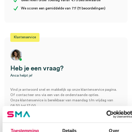
Geen klein order toeslag vanaf €75 bestelwaarde
Wees de eerste om “Cederroth Burn Gel Dressing, 10cm×10cm
We scoren een gemiddelde van 7.1! (11 beoordelingen)
(2)” te beoordelen
Je moet
ingelogd zijn
om een beoordeling te plaatsen.
Klantenservice
Heb je een vraag?
Anca helpt je!
Vind je antwoord snel en makkelijk op onze klantenservice pagina.
Of contacteer ons via een van de onderstaande opties.
Onze klantenservice is bereikbaar van maandag t/m vrijdag van
08:30 tot 17:00
Bel Anca
E-mail Anca
Contactformulier
Toestemming
Details
Over