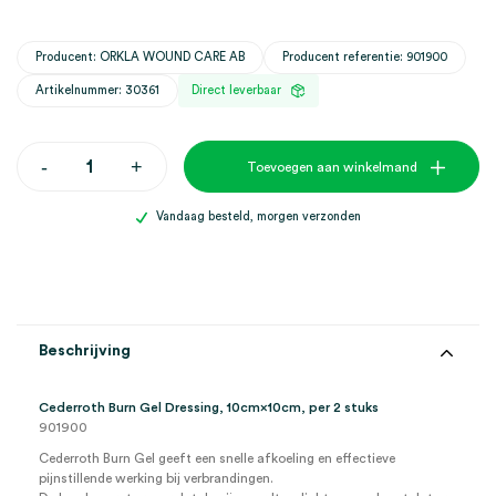
Producent: ORKLA WOUND CARE AB
Producent referentie: 901900
Artikelnummer: 30361
Direct leverbaar
Cederroth
-
+
Toevoegen aan winkelmand
Burn
Gel
Dressing,
Vandaag besteld, morgen verzonden
10cm×10cm
(2)
aantal
Beschrijving
Cederroth Burn Gel Dressing, 10cm×10cm, per 2 stuks
901900
Cederroth Burn Gel geeft een snelle afkoeling en effectieve
pijnstillende werking bij verbrandingen.