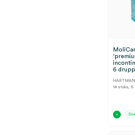
MoliCa
‘premiu
inconti
6 druppe
HARTMA
14 stuks, 6
Dir