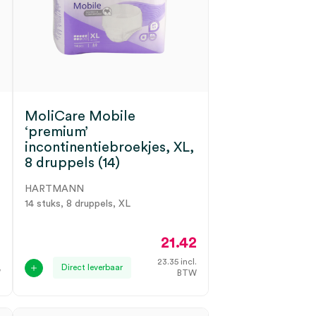
MoliCare Mobile
‘premium’
incontinentiebroekjes, XL,
8 druppels (14)
HARTMANN
14 stuks, 8 druppels, XL
8
21.42
.
23.35
incl.
Direct leverbaar
W
BTW