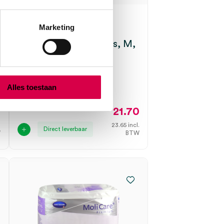
MoliCare® premium
Marketing
Mobile
incontinentiebroekjes, M,
6 druppels (14)
HARTMANN
14 stuks, 6 druppels, M
Alles toestaan
0
21.70
.
23.65
incl.
Direct leverbaar
W
BTW