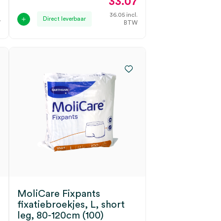
7
33.07
.
36.05
incl.
Direct leverbaar
W
BTW
MoliCare Fixpants
fixatiebroekjes, L, short
leg, 80-120cm (100)