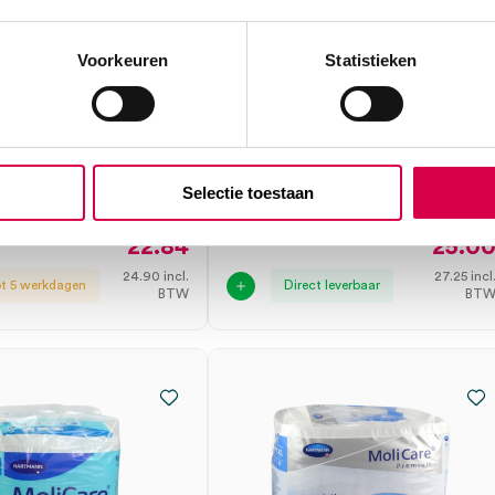
re Mobile
MoliCare® premium
Voorkeuren
Statistieken
m’
Mobile
nentiebroekjes, S,
incontinentiebroekjes, L,
ls (14)
6 druppels (14)
NN
HARTMANN
 druppels, S
14 stuks, 6 druppels, L
Selectie toestaan
22.84
25.0
24.90
incl.
27.25
incl
ot 5 werkdagen
Direct leverbaar
BTW
BT