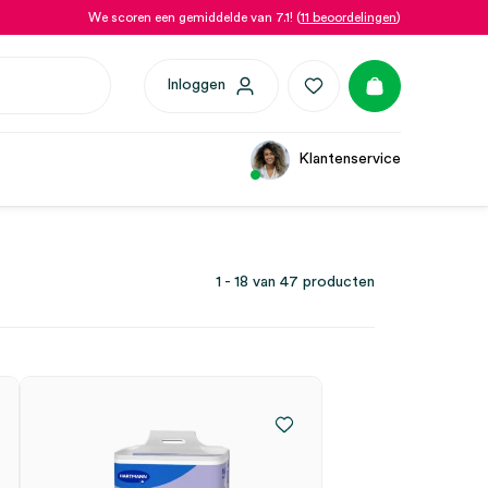
We scoren een gemiddelde van 7.1! (
11 beoordelingen
)
Inloggen
Klantenservice
1 - 18 van 47 producten