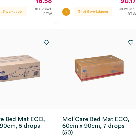
16.58
90.1
18.07
incl.
98.29
incl
ot 5 werkdagen
3 tot 5 werkdagen
BTW
BT
re Bed Mat ECO,
MoliCare Bed Mat ECO,
90cm, 5 drops
60cm x 90cm, 7 drops
(50)