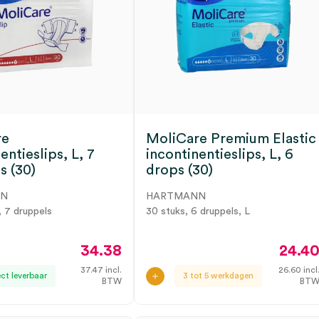
re
MoliCare Premium Elastic
entieslips, L, 7
incontinentieslips, L, 6
s (30)
drops (30)
NN
HARTMANN
, 7 druppels
30 stuks, 6 druppels, L
34.38
24.4
37.47
incl.
26.60
incl
ect leverbaar
3 tot 5 werkdagen
BTW
BT