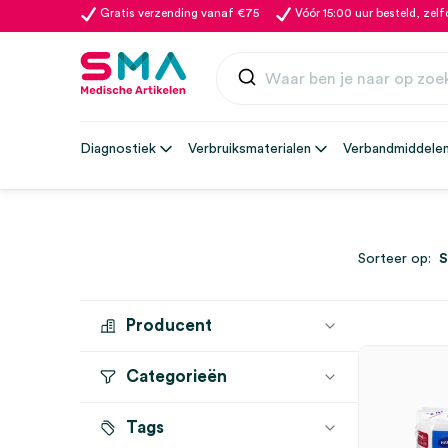
Gratis verzending vanaf €75
Vóór 15:00 uur besteld, zel
Diagnostiek
Verbruiksmaterialen
Verbandmiddele
Sorteer op:
Producent
Categorieën
HARTMANN
(47)
Tags
Incontinentie
(47)