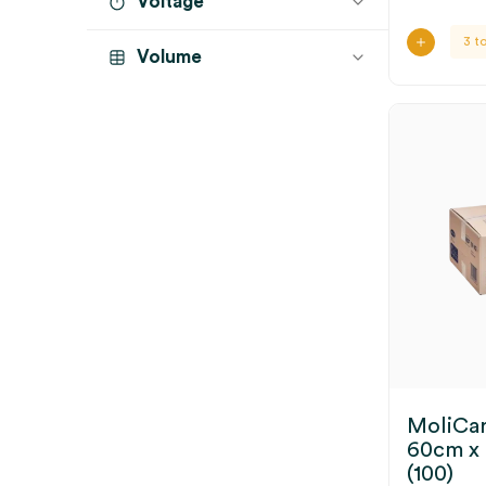
Voltage
3 t
Volume
MoliCa
60cm x 
(100)