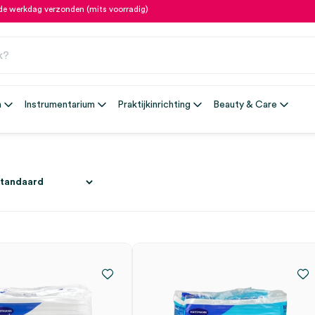
fde werkdag verzonden (mits voorradig)
n
Instrumentarium
Praktijkinrichting
Beauty & Care