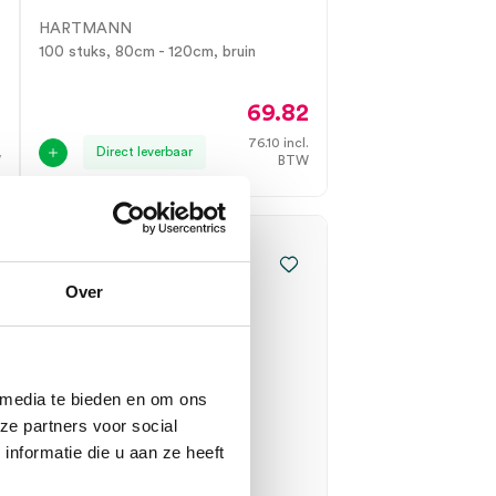
HARTMANN
100 stuks, 80cm - 120cm, bruin
0
69.82
.
76.10
incl.
Direct leverbaar
W
BTW
Over
 media te bieden en om ons
ze partners voor social
nformatie die u aan ze heeft