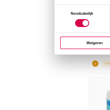
Toestemmingsselectie
MoliCa
Noodzakelijk
‘premiu
inconti
8 druppe
HARTMA
14 stuks, 8
Weigeren
3 t