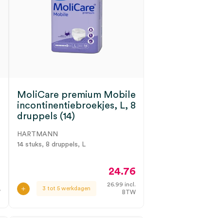
MoliCare premium Mobile
incontinentiebroekjes, L, 8
druppels (14)
HARTMANN
14 stuks, 8 druppels, L
0
24.76
.
26.99
incl.
3 tot 5 werkdagen
W
BTW