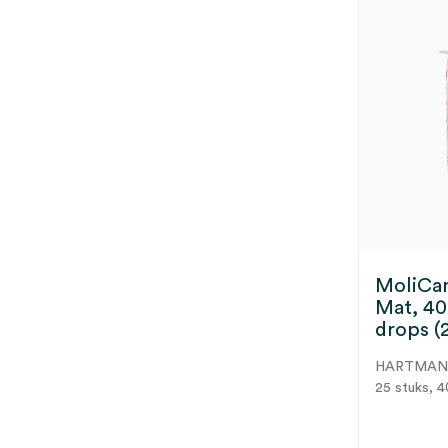
MoliCa
Mat, 40
drops (
HARTMA
25 stuks, 