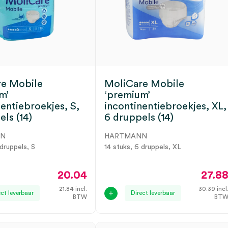
re Mobile
MoliCare Mobile
m’
‘premium’
nentiebroekjes, S,
incontinentiebroekjes, XL,
ls (14)
6 druppels (14)
NN
HARTMANN
 druppels, S
14 stuks, 6 druppels, XL
20.04
27.8
21.84
incl.
30.39
incl
ect leverbaar
Direct leverbaar
BTW
BT