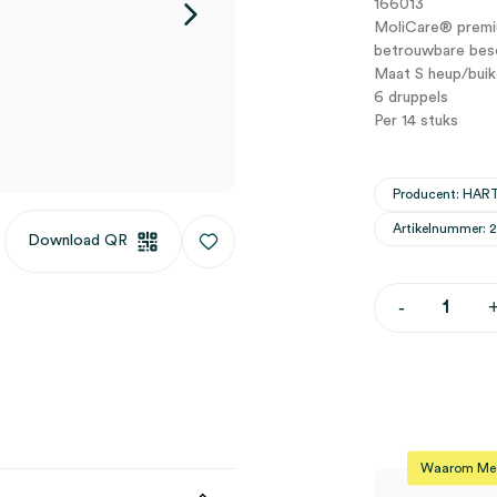
166013
MoliCare® premiu
betrouwbare bes
Maat S heup/bui
6 druppels
Per 14 stuks
Producent: HA
Artikelnummer: 
Download QR
MoliCare
-
Mobile
'premium'
incontinent
S,
6
druppels
(14)
aantal
Waarom Medi