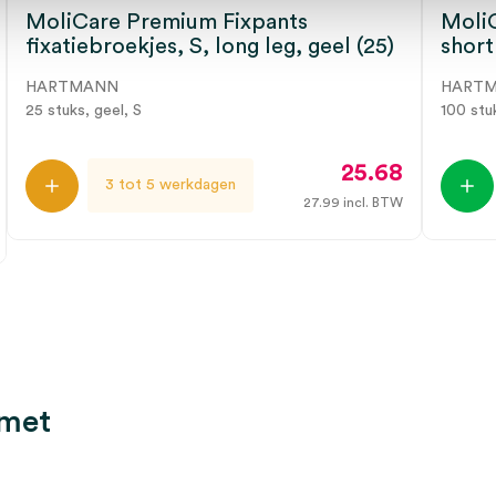
MoliCare Premium Fixpants
MoliC
fixatiebroekjes, S, long leg, geel (25)
short
HARTMANN
HART
25 stuks, geel, S
100 stu
25.68
3 tot 5 werkdagen
27.99
incl. BTW
 met