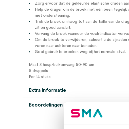
Zorg ervoor dat de gekleurde elastische draden aan
Help de drager om de broek met één been tegelijk a
met ondersteuning.
Trek de broek omhoog tot aan de taille van de drag
zit en goed aansluit.
Vervang de broek wanneer de vochtindicator vervaa
Om de broek te verwijderen, scheurt u de zijnaden 
voren naar achteren naar beneden.
Gooi gebruikte broeken weg bij het normale afval.
Maat S heup/buikomvang 60-90 cm
6 druppels
Per 14 stuks
Extra informatie
Beoordelingen (0)
Aantal
14 stuks
Beoordelingen
Bescherming
6 druppels