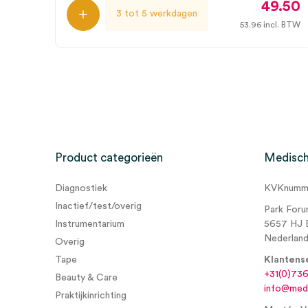
49.50
3 tot 5 werkdagen
53.96
incl. BTW
Product categorieën
Medisch
Diagnostiek
KVKnumme
Inactief/test/overig
Park Foru
Instrumentarium
5657 HJ 
Nederlan
Overig
Tape
Klantens
+31(0)73
Beauty & Care
info@medi
Praktijkinrichting