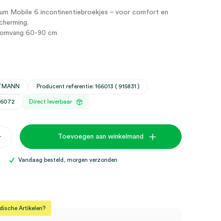
m Mobile 6 incontinentiebroekjes – voor comfort en
cherming.
komvang 60-90 cm
RTMANN
Producent referentie: 166013 ( 915831 )
26072
Direct leverbaar
+
Toevoegen aan winkelmand
iebroekjes,
Vandaag besteld, morgen verzonden
sche Artikelen?