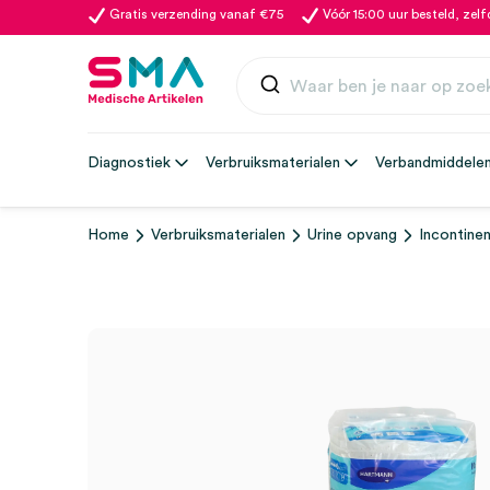
Gratis verzending vanaf €75
Vóór 15:00 uur besteld, zel
Diagnostiek
Verbruiksmaterialen
Verbandmiddele
Home
Verbruiksmaterialen
Urine opvang
Incontinen