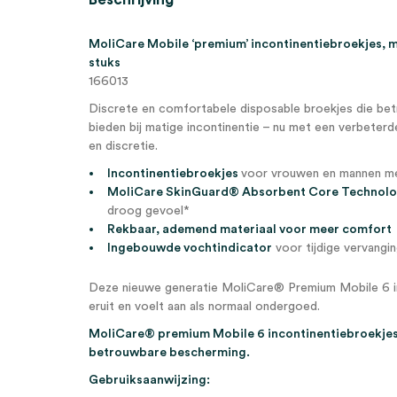
MoliCare Mobile ‘premium’ incontinentiebroekjes, ma
stuks
166013
Discrete en comfortabele disposable broekjes die be
bieden bij matige incontinentie – nu met een verbete
en discretie.
Incontinentiebroekjes
voor vrouwen en mannen met
MoliCare SkinGuard® Absorbent Core Technol
droog gevoel*
Rekbaar, ademend materiaal voor meer comfort
Ingebouwde vochtindicator
voor tijdige vervangi
Deze nieuwe generatie MoliCare® Premium Mobile 6 in
eruit en voelt aan als normaal ondergoed.
MoliCare® premium Mobile 6 incontinentiebroekjes
betrouwbare bescherming.
Gebruiksaanwijzing: