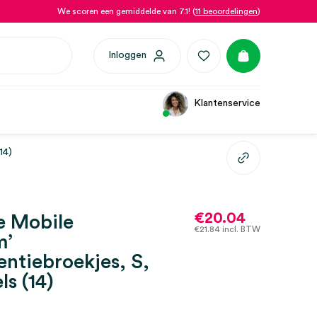
We scoren een gemiddelde van 7.1! (
11 beoordelingen
)
Inloggen
Klantenservice
14)
€
20.04
e Mobile
€
21.84
incl. BTW
m’
entiebroekjes, S,
ls (14)