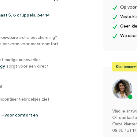
Op voor
at S, 6 druppels, per 14
Vaste kl
Geen kle
We score
trouwbare extra bescherming*
rde pasvorm voor meer comfort
 matige urineverlies
ogy
zorgt voor een direct
Klantenserv
ng
continentiebroekjes ziet
Vind je antw
 – voor comfort en
Of contactee
Onze klanten
08:30 tot 17