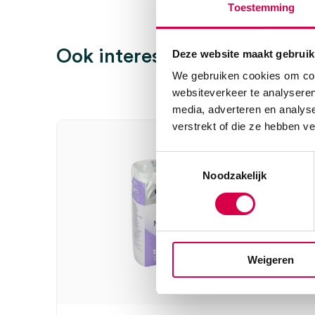
Toestemming
Maat
S
Er zijn nog geen beoordelingen.
Model
broekje
Ook interessant
Deze website maakt gebruik
Steriel
onsteriel
We gebruiken cookies om cont
websiteverkeer te analyseren
Wees de eerste om “MoliCare Mobile ‘premium’ incon
druppels (14)” te beoordelen
media, adverteren en analys
Je moet
ingelogd zijn
om een beoordeling te plaatsen.
verstrekt of die ze hebben v
Toestemmingsselectie
Noodzakelijk
Weigeren