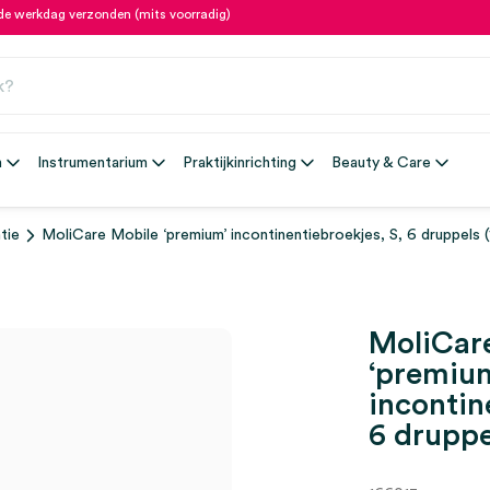
fde werkdag verzonden (mits voorradig)
n
Instrumentarium
Praktijkinrichting
Beauty & Care
tie
MoliCare Mobile ‘premium’ incontinentiebroekjes, S, 6 druppels (
MoliCar
‘premiu
incontin
6 druppe