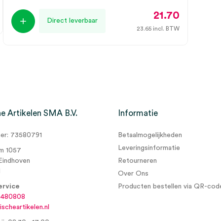
21.70
Direct leverbaar
23.65
incl. BTW
e Artikelen SMA B.V.
Informatie
r: 73580791
Betaalmogelijkheden
Leveringsinformatie
m 1057
Eindhoven
Retourneren
d
Over Ons
ervice
Producten bestellen via QR-cod
6480808
scheartikelen.nl