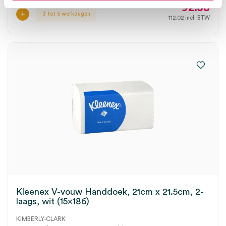
92.58
3 tot 5 werkdagen
112.02
incl. BTW
Kleenex V-vouw Handdoek, 21cm x 21.5cm, 2-
laags, wit (15×186)
KIMBERLY-CLARK