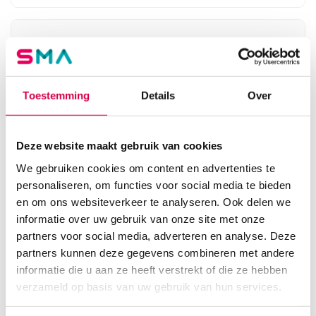
Toestemming
Details
Over
Deze website maakt gebruik van cookies
We gebruiken cookies om content en advertenties te
personaliseren, om functies voor social media te bieden
en om ons websiteverkeer te analyseren. Ook delen we
informatie over uw gebruik van onze site met onze
Kimberly-Clark, Aquarius mini handdoek
partners voor social media, adverteren en analyse. Deze
dispenser, C-vouw, wit, 159 x 287 x 140mm (1)
partners kunnen deze gegevens combineren met andere
KIMBERLY-CLARK
informatie die u aan ze heeft verstrekt of die ze hebben
1 stuk, wit, kunststof
verzameld op basis van uw gebruik van hun services.
50.57