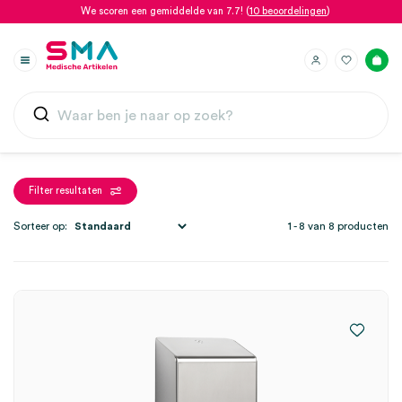
We scoren een gemiddelde van 7.7! (
10 beoordelingen
)
Filter resultaten
Sorteer op:
1 - 8 van 8 producten