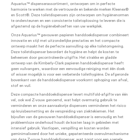
aantal
Aquarius™ dispenserassortiment, ontworpen om in perfecte
harmonie te werken met de vertrouwde en bekende merken Kleenex®
en Scott®. Deze toiletdispensers zijn ontworpen om hygiënenormen
te ondersteunen en een consistente toiletoplossing te leveren die is
afgestemd op de hygiënebehoeften van uw werkplek.
Onze Aquarius™ gevouwen papieren handdoekdispenser combineert
innovatie en stijl met uitzonderlijke prestaties en het compacte
ontwerp maakt het de perfecte aanvulling op elke toiletomgeving.
Deze toiletdispenser bevordert de hygiëne en helpt de kosten te
beheersen door gecontroleerde uitgifte. Het strakke en gladde
ontwerp van de Kimberly-Clark papieren handdoekdispenser heeft
geen vuilvangers, waardoor een eenvoudige reiniging met één doek
of wisser mogelijk is voor een verbeterde toilethygiëne. De afgeronde
bovenkant van de handdoekdispenser voorkomt ophoping van afval,
stof en vuil.
Deze compacte handdoekdispenser levert multifold-afgifte van één
vel, ook wel Z-vouw genoemd, wat helpt overmatig gebruik te
verminderen en onze aanraakvrije dispensers verminderen het risico
op kruisbesmetting en de verspreiding van ziektekiemen. Het
bijvullen van de gevouwen handdoekdispenser is eenvoudig en het
probleemloze onderhoud houdt de kosten laag in gebieden met
intensief gebruik. Vastlopen, verspilling en kosten worden
geminimaliseerd door het unieke, gepatenteerde overvulmechanisme
van deze Z-vouw handdoekdispenser, wat zorgt voor een soepele