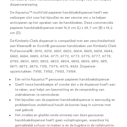
dispenserervaring.
De Aquarius™ multifold papieren handdoekdispenser heeft een
verborgen slot voor het bijvullen en een venster om u te helpen
anticiperen op het opraken van de handdoeken. Deze commerciële
papieren handdoekdispenser meet 15,9 cm (L) x 28,7 cm (B) x 14,2
cm (D).
De Kimberly-Clark dispenser is compatibel met een verscheidenheid
aan Kleenex® en Scott® gevouwen handdoeken van Kimberly-Clark
Professional®, 6010, 6019, 6601, 6602, 6604, 6605, 6608, 6644,
6663, 6664, 6689, 6764, 6771, 6772, 6773, 6775, 6777, 6778,
6789, 6800, 6801, 6802, 6803, 6804, 6805, 6806, 6810, 6811,
6871, 6872, 6876, 7315, 7979, 4375, 4632. Dispenser-
opzetstukken: 79151, 79152, 79153, 79154.
Eén witte Aquarius™ gevouwen papieren handdoekdispenser
Geeft losse handdoekjes af zonder dat u de dispenser hoeft aan
te raken, wat helpt om besmetting en de verspreiding van
ziektekiemen te verminderen
Het bijvullen van de papieren handdoekdispenser is eenvoudig en
probleemloos onderhoud houdt de kosten laag in ruimtes met
veel gebruik
Het strakke en gladde ronde ontwerp van deze gevouwen
handdoekdispenser heeft geen vuilophopingen, waardoor hij
gemakkelijk schoon te maken is en de hygiëne in de toiletruimte