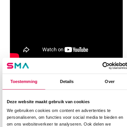
Extra informatie
Toestemming
Details
Over
Beoordelingen (0)
Aantal
1 stuk
Beoordelingen
Kleur
wit
Deze website maakt gebruik van cookies
We gebruiken cookies om content en advertenties te
Waarom Medische Artikelen?
Materiaal
kunststof
Er zijn nog geen beoordelingen.
personaliseren, om functies voor social media te bieden en
Uitvoering
C-fold
om ons websiteverkeer te analyseren. Ook delen we
Op voorraad? Vandaag besteld, vandaag verzonden