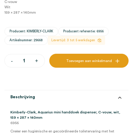
C-vouw
Wit
159 x 287 x 140mm
Producent: KIMBERLY-CLARK
Producent referentie: 6956
Artikelnummer: 29668
Levertijd: 3 tot 5 werkdagen
Kimberly-
-
+
Toevoegen aan winkelmand
Clark,
Aquarius
mini
handdoek
dispenser,
C-
vouw,
Beschrijving
wit,
159
x
Kimberly-Clark, Aquarius mini handdoek dispenser, C-vouw, wit,
287
159 x 287 x 140mm
x
6956
140mm
(1)
Creëer een hygiënische en gecoördineerde toiletervaring met het