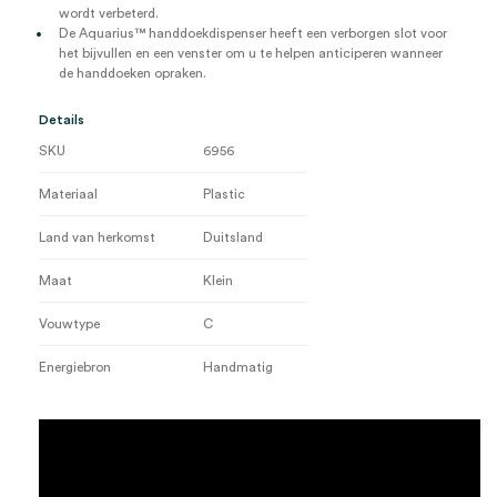
wordt verbeterd.
De Aquarius™ handdoekdispenser heeft een verborgen slot voor
het bijvullen en een venster om u te helpen anticiperen wanneer
de handdoeken opraken.
Details
SKU
6956
Materiaal
Plastic
Land van herkomst
Duitsland
Maat
Klein
Vouwtype
C
Energiebron
Handmatig