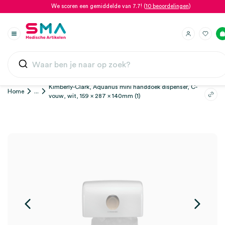
We scoren een gemiddelde van 7.7! (
10 beoordelingen
)
Kimberly-Clark, Aquarius mini handdoek dispenser, C-
Home
...
vouw, wit, 159 x 287 x 140mm (1)