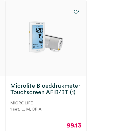
Microlife Bloeddrukmeter
Touchscreen AFIB/BT (1)
MICROLIFE
1 set, L, M, BP A
99.13