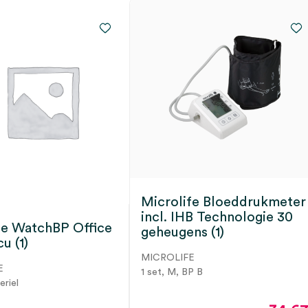
Microlife Bloeddrukmeter
incl. IHB Technologie 30
fe WatchBP Office
geheugens (1)
u (1)
MICROLIFE
E
1 set, M, BP B
eriel