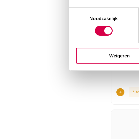
Toestemmingsselectie
Noodzakelijk
Microli
Bloeddr
IHB/M
Technolo
Weigeren
MICROLIF
1 set, L, M
3 t