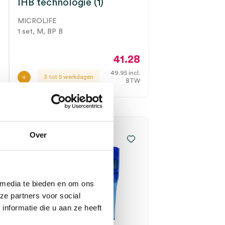
IHB technologie (1)
MICROLIFE
1 set, M, BP B
41.28
1
49.95
incl.
3 tot 5 werkdagen
BTW
.
W
Over
 media te bieden en om ons
ze partners voor social
nformatie die u aan ze heeft