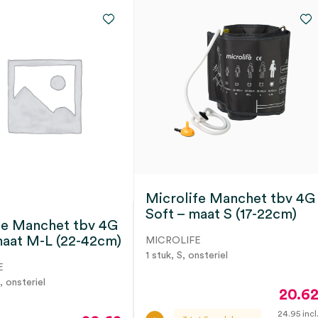
Microlife Manchet tbv 4G
Soft – maat S (17-22cm)
fe Manchet tbv 4G
maat M-L (22-42cm)
MICROLIFE
1 stuk, S, onsteriel
E
, onsteriel
20.6
24.95
incl