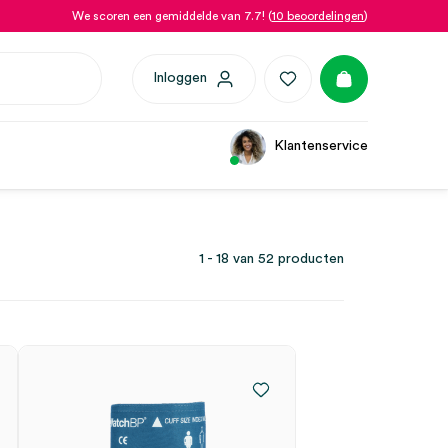
We scoren een gemiddelde van 7.7! (
10 beoordelingen
)
Inloggen
Klantenservice
1 - 18 van 52 producten