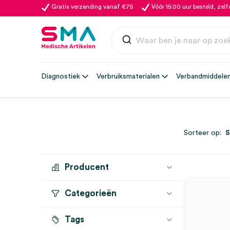
Gratis verzending vanaf €75
Vóór 15:00 uur besteld, zel
Diagnostiek
Verbruiksmaterialen
Verbandmiddele
Sorteer op:
Producent
Categorieën
MICROLIFE
(52)
Tags
Bloeddrukmeters
(34)