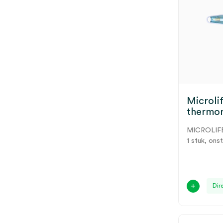
Microlif
thermome
MICROLIF
1 stuk, onst
Dir