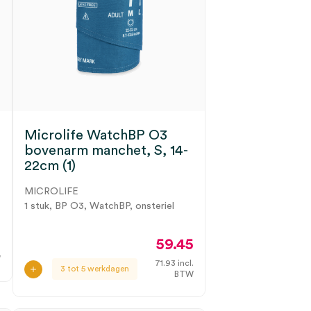
Microlife WatchBP O3
bovenarm manchet, S, 14-
22cm (1)
MICROLIFE
1 stuk, BP O3, WatchBP, onsteriel
5
59.45
.
W
71.93
incl.
3 tot 5 werkdagen
BTW