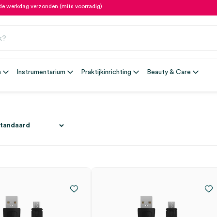
fde werkdag verzonden (mits voorradig)
n
Instrumentarium
Praktijkinrichting
Beauty & Care