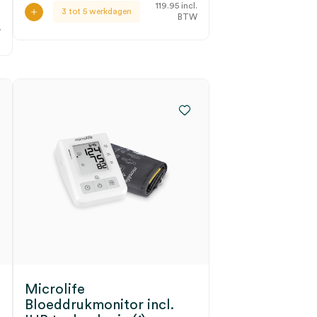
7
119.95
incl.
3 tot 5 werkdagen
BTW
.
W
Microlife
Bloeddrukmonitor incl.