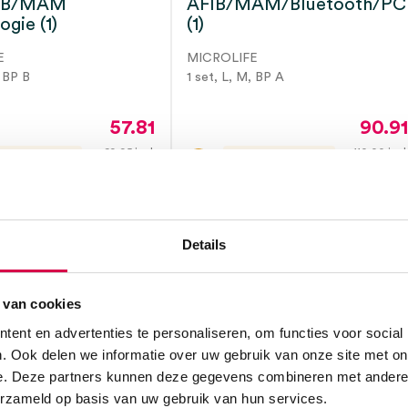
HB/MAM
AFIB/MAM/Bluetooth/PC
gie (1)
(1)
E
MICROLIFE
, BP B
1 set, L, M, BP A
57.81
90.9
69.95
incl.
110.00
incl
ot 5 werkdagen
3 tot 5 werkdagen
BTW
BT
Details
 van cookies
ent en advertenties te personaliseren, om functies voor social
. Ook delen we informatie over uw gebruik van onze site met on
e. Deze partners kunnen deze gegevens combineren met andere i
erzameld op basis van uw gebruik van hun services.