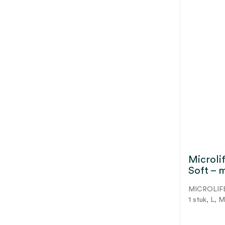
Microli
Soft – 
MICROLIF
1 stuk, L, M