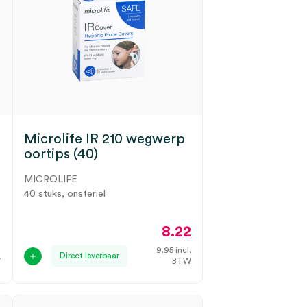
Microlife IR 210 wegwerp
oortips (40)
MICROLIFE
40 stuks, onsteriel
5
8.22
.
9.95
incl.
Direct leverbaar
W
BTW