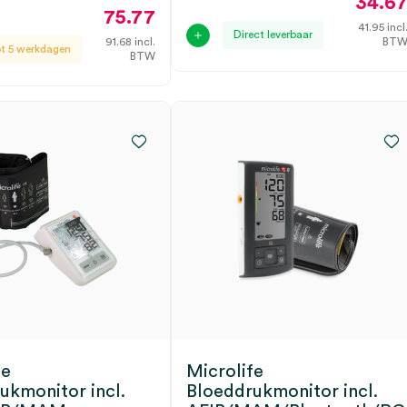
34.6
75.77
41.95
incl
Direct leverbaar
91.68
incl.
BT
ot 5 werkdagen
BTW
fe
Microlife
ukmonitor incl.
Bloeddrukmonitor incl.