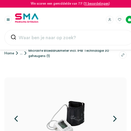
We scoren een gemiddelde van 7.1! (
11 beoordelingen
)
Microlife Bloeddrukmeter incl. IHB Technologie 30
Home
...
geheugens (1)