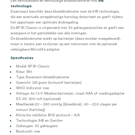
Een betrouwbare en eenvoudige bloeddrukmeter met
IHB
technologie
.
Daarnaast beschikt deze bloeddrukmeter over de IHB technologie,
die een eventuele onregelmatige hartslag detecteert en geeft tijdens
het oppompen een optimale drukregeling.
De BP B1 Classic is uitgevoerd met 30 geheugenposities en geeft een
weergave in het gemiddelde van alle metingen.
De bloeddrukmeter werkt op batterijen (deze worden meegeleverd),
maar is tevens aan te sluiten op een netstroom met de optioneel
verkrijgbare Microlife adapter.
Specificaties
Model: BP B1 Classic
Kleur: Wit
Type: Bovenarm bloeddrukmeter
Gewicht: 251 gram (inclusief batterijen)
WHO Indicator: nee
Voltage: 4x 1.5 V Alkaline batterijen, maat AAA of voedingadapter
DC 6V, 600 mA (optioneel)
Meetbereik:20 – 280 mmHg (bloeddruk), 40 – 200 slagen per
minuut (hartslag)
Klinische validatie:
BHS protocol – A/A
Technologie: IHB en Gentle+
Geheugen: 30 geheugens
Bluetooth: nee