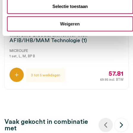
Selectie toestaan
Weigeren
Microlife Bloeddrukmonitor incl.
AFIB/IHB/MAM Technologie (1)
MICROLIFE
1 set, L, M, BP B
57.81
3 tot 5 werkdagen
69.95
incl. BTW
Vaak gekocht in combinatie
met