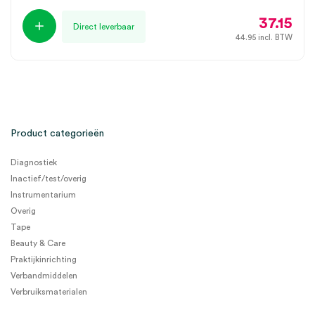
37.15
Direct leverbaar
44.95
incl. BTW
Product categorieën
Diagnostiek
Inactief/test/overig
Instrumentarium
Overig
Tape
Beauty & Care
Praktijkinrichting
Verbandmiddelen
Verbruiksmaterialen