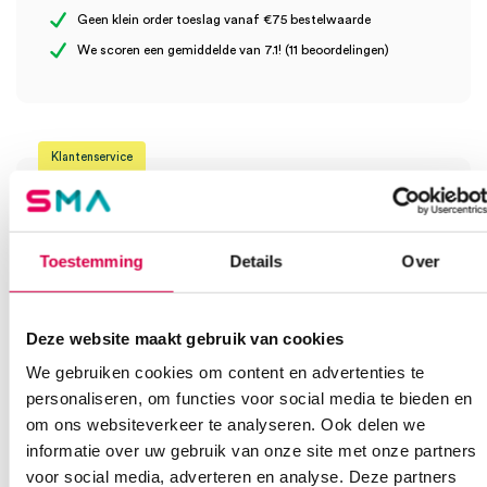
Geen klein order toeslag vanaf €75 bestelwaarde
Wees de eerste om “Microlife Bloeddrukmeter incl. IHB
We scoren een gemiddelde van 7.1! (11 beoordelingen)
Technologie 30 geheugens (1)” te beoordelen
Je moet
ingelogd zijn
om een beoordeling te plaatsen.
Klantenservice
Toestemming
Details
Over
Heb je een vraag?
Anca helpt je!
Deze website maakt gebruik van cookies
Vind je antwoord snel en makkelijk op onze klantenservice pagina.
We gebruiken cookies om content en advertenties te
Of contacteer ons via een van de onderstaande opties.
Onze klantenservice is bereikbaar van maandag t/m vrijdag van
personaliseren, om functies voor social media te bieden en
08:30 tot 17:00
om ons websiteverkeer te analyseren. Ook delen we
informatie over uw gebruik van onze site met onze partners
Bel Anca
E-mail Anca
Contactformulier
voor social media, adverteren en analyse. Deze partners