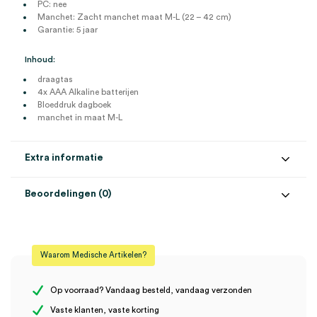
PC: nee
Manchet: Zacht manchet maat M-L (22 – 42 cm)
Garantie: 5 jaar
Inhoud:
draagtas
4x AAA Alkaline batterijen
Bloeddruk dagboek
manchet in maat M-L
Extra informatie
Beoordelingen (0)
Aantal
1 set
Beoordelingen
Maat
M
Waarom Medische Artikelen?
Model
BP B
Er zijn nog geen beoordelingen.
Steriel
onsteriel
Op voorraad? Vandaag besteld, vandaag verzonden
Vaste klanten, vaste korting
Uitvoering
Gentle+, IHB