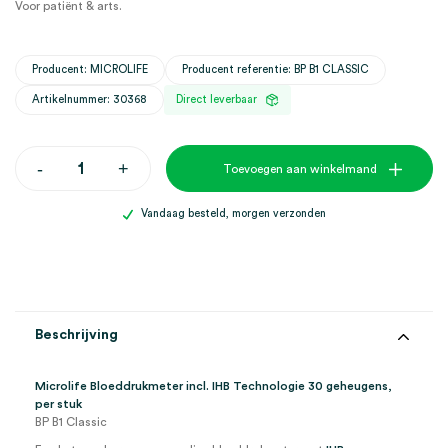
Voor
patiënt
&
arts.
Producent: MICROLIFE
Producent referentie: BP B1 CLASSIC
Artikelnummer: 30368
Direct leverbaar
Microlife
-
+
Toevoegen aan winkelmand
Bloeddrukmeter
incl.
IHB
Vandaag besteld, morgen verzonden
Technologie
30
geheugens
(1)
aantal
Beschrijving
Microlife Bloeddrukmeter incl. IHB Technologie 30 geheugens,
per stuk
BP B1 Classic