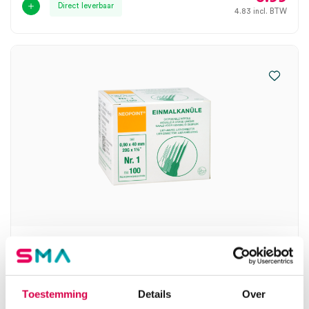
Direct leverbaar
4.83
incl. BTW
Neopoint injectienaalden, nr.1, 20G x 1½”,
0.9mm x 40mm, geel (100)
SERVOPRAX
Toestemming
Details
Over
Luer-Hub, 100 stuks, geel