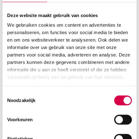
3.28
Deze website maakt gebruik van cookies
3 tot 5 werkdagen
3.97
incl. BTW
We gebruiken cookies om content en advertenties te
personaliseren, om functies voor social media te bieden
en om ons websiteverkeer te analyseren. Ook delen we
informatie over uw gebruik van onze site met onze
partners voor social media, adverteren en analyse. Deze
partners kunnen deze gegevens combineren met andere
informatie die u aan ze heeft verstrekt of die ze hebben
verzameld op basis van uw gebruik van hun services.
Toestemmingsselectie
Noodzakelijk
Voorkeuren
Neopoint injectienaalden, nr.12, 22G x 1¼”,
0.7mm x 30mm, zwart (100)
Statistieken