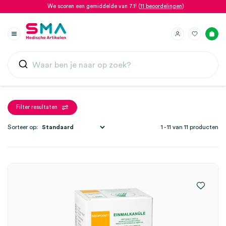
We scoren een gemiddelde van 7.1! (
11 beoordelingen
)
Filter resultaten
Sorteer op:
1 - 11 van 11 producten