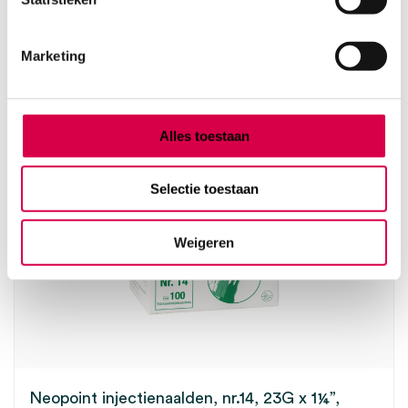
SERVOPRAX
Luer-Hub, 100 stuks, zwart
Marketing
3.70
Direct leverbaar
4.48
incl. BTW
Alles toestaan
Selectie toestaan
Weigeren
Neopoint injectienaalden, nr.14, 23G x 1¼”,