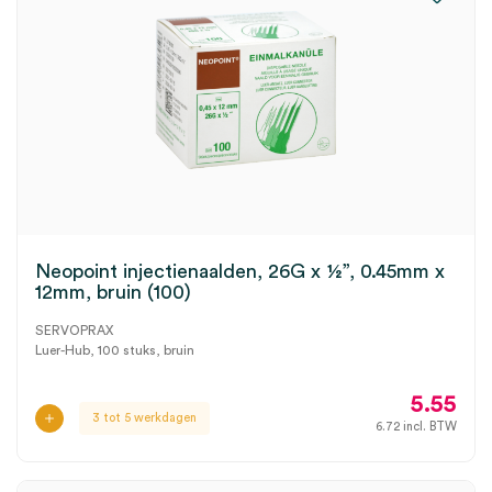
Neopoint injectienaalden, 26G x ½”, 0.45mm x
12mm, bruin (100)
SERVOPRAX
Luer-Hub, 100 stuks, bruin
5.55
3 tot 5 werkdagen
6.72
incl. BTW