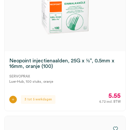
Neopoint injectienaalden, 25G x ⅝”, 0.5mm x
16mm, oranje (100)
SERVOPRAX
Luer-Hub, 100 stuks, oranje
5.55
3 tot 5 werkdagen
6.72
incl. BTW