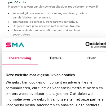
per 100 stuks
Neopoint wegwerp canules behoren absoluut tot de beste ter wereld!
Vervaardigd door een van de toonaangevende en grootste
canulefabrikanten ter wereld.
Internationale kleurcode, transparante canulehub.
Ongeëvenaard precisieslijpen met minimaal trauma.
Elke individuele canule wordt driemaal met een laser
gecontroleerd.
In geoptimaliseerde compacte verpakking en peelpack!
Individueel steriel in een peelpack.
Nr. 16
23G x 1″, 0.6mm
Toestemming
Details
Over
0.6mm x 25mm
Blauw
Per stuk steriel verpakt
Deze website maakt gebruik van cookies
Per 100 stuks
We gebruiken cookies om content en advertenties te
Extra informatie
personaliseren, om functies voor social media te bieden en
om ons websiteverkeer te analyseren. Ook delen we
Beoordelingen (0)
informatie over uw gebruik van onze site met onze partners
Aansluiting
Luer-Hub
voor social media, adverteren en analyse. Deze partners