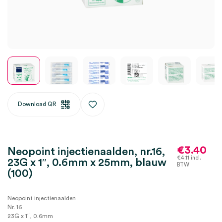
Download QR
€
3.40
Neopoint injectienaalden, nr.16,
€
4.11
incl.
23G x 1″, 0.6mm x 25mm, blauw
BTW
(100)
Neopoint injectienaalden
Nr. 16
23G x 1″, 0.6mm