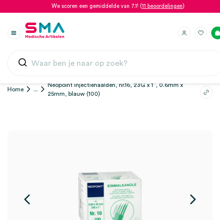
We scoren een gemiddelde van 7.1! (
11 beoordelingen
)
Neopoint injectienaalden, nr.16, 23G x 1″, 0.6mm x
Home
...
25mm, blauw (100)