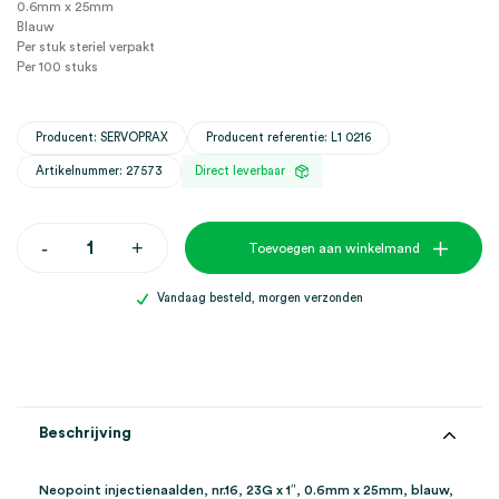
0.6mm x 25mm
Blauw
Per stuk steriel verpakt
Per 100 stuks
Producent: SERVOPRAX
Producent referentie: L1 0216
Artikelnummer: 27573
Direct leverbaar
Neopoint
-
+
Toevoegen aan winkelmand
injectienaalden,
nr.16,
23G
Vandaag besteld, morgen verzonden
x
1",
0.6mm
x
25mm,
blauw
(100)
Beschrijving
aantal
Neopoint injectienaalden, nr.16, 23G x 1″, 0.6mm x 25mm, blauw,