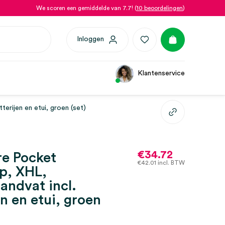
We scoren een gemiddelde van 7.7! (
10 beoordelingen
)
Inloggen
Klantenservice
erijen en etui, groen (set)
€
34.72
e Pocket
€
42.01
incl. BTW
p, XHL,
handvat incl.
en en etui, groen