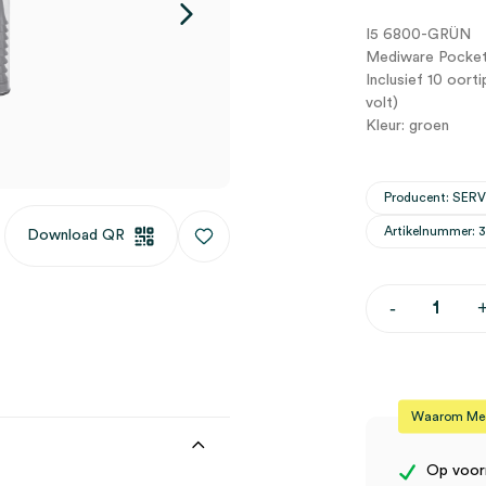
I5 6800-GRÜN
Mediware Pocke
Inclusief 10 oorti
volt)
Kleur: groen
Producent: SER
Artikelnummer: 
Download QR
Mediware
-
Pocket
Otoscoop,
XHL,
batterijhand
incl.
batterijen
Waarom Medi
en
etui,
groen
Op voor