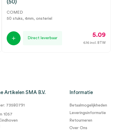
(50)
COMED
50 stuks, 4mm, onsteriel
5.09
Direct leverbaar
6.16
incl. BTW
e Artikelen SMA B.V.
Informatie
r: 73580791
Betaalmogelijkheden
Leveringsinformatie
m 1057
Eindhoven
Retourneren
d
Over Ons