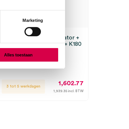
Marketing
e EN 200 wandtransformator +
F.O. Otoscoop 3.5V XHL + K180
moscoop 3.5V XHL (set)
Alles toestaan
EN 200, K180, onsteriel
1,602.77
3 tot 5 werkdagen
1,939.35
incl. BTW