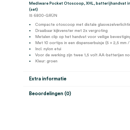
Mediware Pocket Otoscoop, XHL, batterijhandvat incl
(set)
I5 6800-GRÜN
Compacte otoscoop met distale glasvezelverlichti
Draaibaar kijkvenster met 2x vergroting
Metalen clip op het handvat voor veilige bevestigin
Met 10 oortips in een dispenserbuisje (5 x 2,5 mm /
Incl. nylon etui
Voor de werking zijn twee 1,5 volt AA-batterijen n
Kleur: groen
Extra informatie
Beoordelingen (0)
Aantal
1 set
Beoordelingen
Uitvoering
batterij, etui, incl. AA batterij
Steriel
onsteriel
Er zijn nog geen beoordelingen.