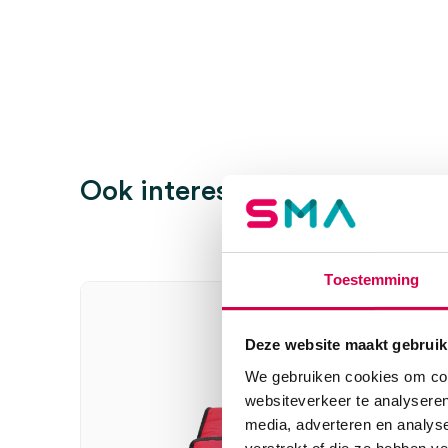
Kleur
groen
Wees de eerste om “Mediware Pocket Otoscoop, XHL,
batterijen en etui, groen (set)” te beoordelen
Je moet
ingelogd zijn
om een beoordeling te plaatsen.
Ook interessant
Toestemming
Deze website maakt gebruik
We gebruiken cookies om cont
websiteverkeer te analyseren
media, adverteren en analys