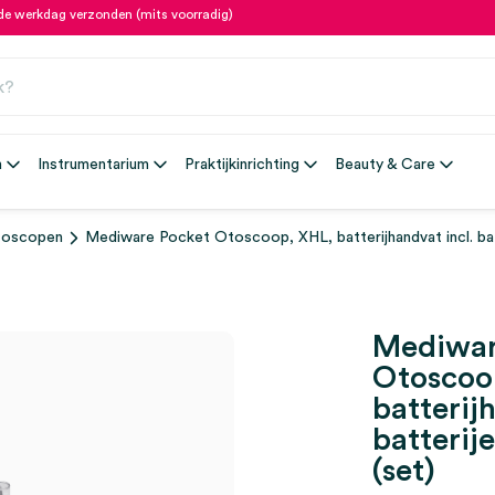
fde werkdag verzonden (mits voorradig)
n
Instrumentarium
Praktijkinrichting
Beauty & Care
oscopen
Mediware Pocket Otoscoop, XHL, batterijhandvat incl. batt
Mediwar
Otoscoo
batterij
batterij
(set)