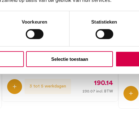
erzameld op basis van uw gebruik van hun services.
Voorkeuren
Statistieken
Welch Allyn Pocket LED otoscoop
Hein
met handvat, Onyx (1)
K180 
Oftal
Selectie toestaan
WELCH ALLYN
1 stuk, zwart, onsteriel
HEINE
1 set, 
190.14
3 tot 5 werkdagen
230.07
incl. BTW