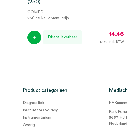
(250)
COMED
250 stuks, 2.5mm, grijs
14.46
Direct leverbaar
17.50
incl. BTW
Product categorieën
Medisch
Diagnostiek
KVKnumme
Inactief/test/overig
Park Foru
Instrumentarium
5657 HJ 
Nederlan
Overig