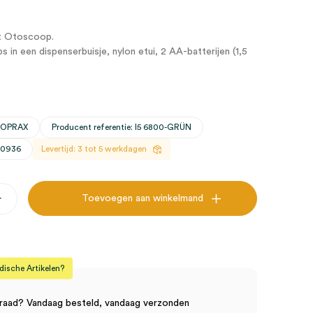
t Otoscoop.
ps in een dispenserbuisje, nylon etui, 2 AA-batterijen (1,5
VOPRAX
Producent referentie: I5 6800-GRÜN
30936
Levertijd: 3 tot 5 werkdagen
+
Toevoegen aan winkelmand
vat
sche Artikelen?
raad? Vandaag besteld, vandaag verzonden