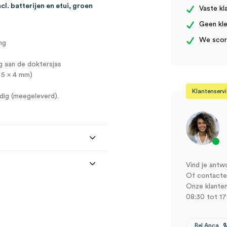
(set)
. batterijen en etui, groen
Vaste kl
aantal
Geen kle
We score
ng
g aan de doktersjas
 5 x 4 mm)
Klantenserv
odig (meegeleverd).
Vind je antw
Of contactee
Onze klanten
08:30 tot 17
Bel Anca