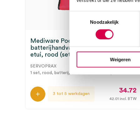
verstrekt of die ze hebben v
Toestemmingsselectie
Noodzakelijk
Mediware Pocket Otoscoop, XHL,
batterijhandvat incl. batterijen en
etui, rood (set)
Weigeren
SERVOPRAX
1 set, rood, batterij, etui, incl. AA batterij
34.72
3 tot 5 werkdagen
42.01
incl. BTW