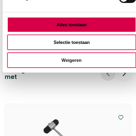
1 stuk, 20cm, Taylor
8.59
Direct leverbaar
Alles toestaan
10.39
incl. BTW
Selectie toestaan
Weigeren
Vaak gekocht in combinatie
met