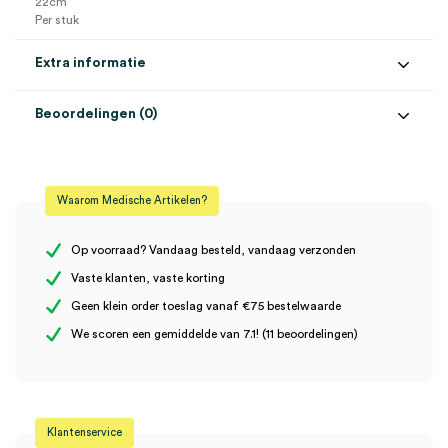
22cm
Per stuk
Extra informatie
Beoordelingen (0)
Aantal
1 stuk
Beoordelingen
Afmeting
22cm
Waarom Medische Artikelen?
Model
Babinsky
Er zijn nog geen beoordelingen.
Steriel
onsteriel
Op voorraad? Vandaag besteld, vandaag verzonden
Vaste klanten, vaste korting
Geen klein order toeslag vanaf €75 bestelwaarde
Wees de eerste om “Babinsky reflexhamer met naald, 22cm (1)” te
We scoren een gemiddelde van 7.1! (11 beoordelingen)
beoordelen
Je moet
ingelogd zijn
om een beoordeling te plaatsen.
Klantenservice