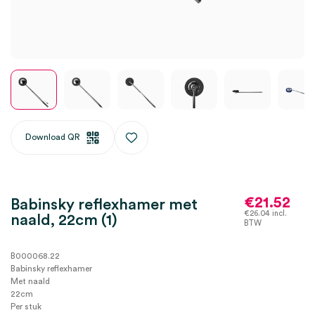
Download QR
€
21.52
Babinsky reflexhamer met
€
26.04
incl.
naald, 22cm (1)
BTW
B000068.22
Babinsky reflexhamer
Met naald
22cm
Per stuk