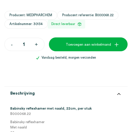
Producent: MEDIPHARCHEM
Producent referentie: B000068.22
Artikelnummer: 30134
Direct leverbaar
Babinsky
-
+
Toevoegen aan winkelmand
reflexhamer
met
naald,
Vandaag besteld, morgen verzonden
22cm
(1)
aantal
Beschrijving
Babinsky reflexhamer met naald, 22cm, per stuk
B000068.22
Babinsky reflexhamer
Met naald