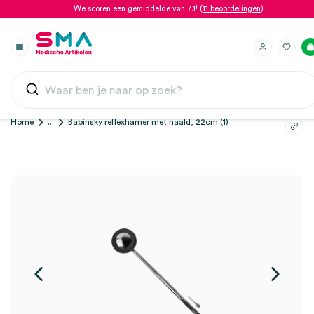
We scoren een gemiddelde van 7.1! (
11 beoordelingen
)
Home
...
Babinsky reflexhamer met naald, 22cm (1)