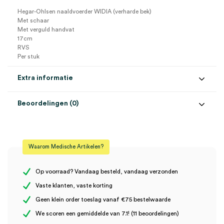
Hegar-Ohlsen naaldvoerder WIDIA (verharde bek)
Met schaar
Met verguld handvat
17cm
RVS
Per stuk
Extra informatie
Beoordelingen (0)
Aantal
1 stuk
Beoordelingen
Afmeting
17cm
Waarom Medische Artikelen?
Materiaal
RVS
Er zijn nog geen beoordelingen.
Model
Hegar-Ohlsen
Op voorraad? Vandaag besteld, vandaag verzonden
Vaste klanten, vaste korting
Steriel
onsteriel
Geen klein order toeslag vanaf €75 bestelwaarde
Wees de eerste om “Hegar-Ohlsen Widia naaldvoerder met
We scoren een gemiddelde van 7.1! (11 beoordelingen)
schaar, 17cm (1)” te beoordelen