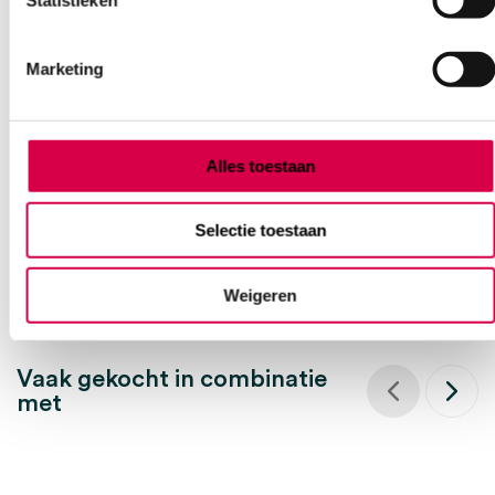
Hegar-Ohlsen naaldvoerder met schaar, 17cm
Marketing
(1)
MEDIPHARCHEM
1 stuk, 17cm, RVS
Alles toestaan
36.88
Direct leverbaar
44.62
incl. BTW
Selectie toestaan
Weigeren
Vaak gekocht in combinatie
met