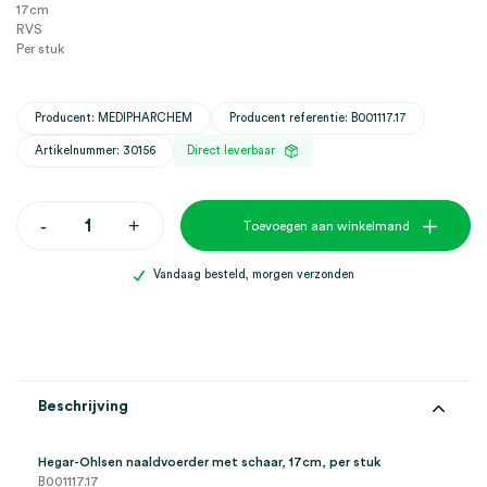
17cm
RVS
Per stuk
Producent: MEDIPHARCHEM
Producent referentie: B001117.17
Artikelnummer: 30156
Direct leverbaar
Hegar-
-
+
Toevoegen aan winkelmand
Ohlsen
Widia
naaldvoerder
Vandaag besteld, morgen verzonden
met
schaar,
17cm
(1)
aantal
Beschrijving
Hegar-Ohlsen naaldvoerder met schaar, 17cm, per stuk
B001117.17