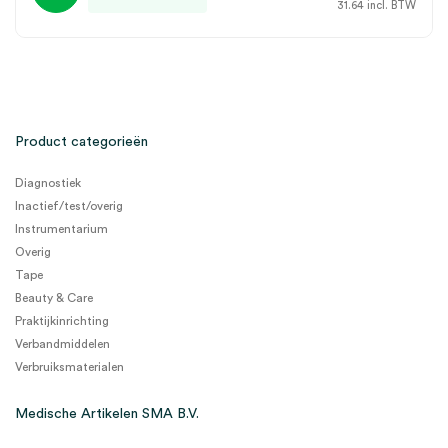
31.64
incl. BTW
Product categorieën
Diagnostiek
Inactief/test/overig
Instrumentarium
Overig
Tape
Beauty & Care
Praktijkinrichting
Verbandmiddelen
Verbruiksmaterialen
Medische Artikelen SMA B.V.