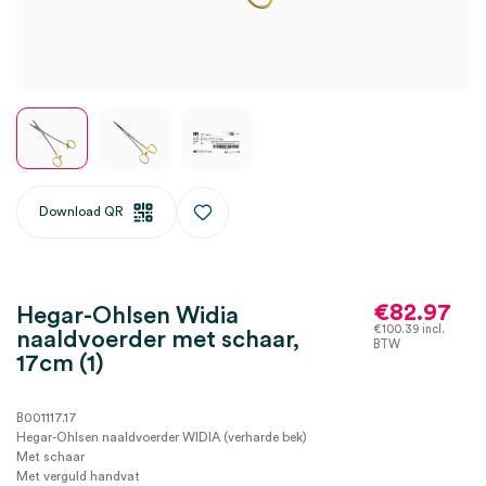
Download QR
€
82.97
Hegar-Ohlsen Widia
€
100.39
incl.
naaldvoerder met schaar,
BTW
17cm (1)
B001117.17
Hegar-Ohlsen naaldvoerder WIDIA (verharde bek)
Met schaar
Met verguld handvat