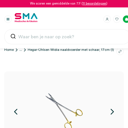
We scoren een gemiddelde van 7.1! (
11 beoordelingen
)
Home
...
Hegar-Ohlsen Widia naaldvoerder met schaar, 17cm (1)