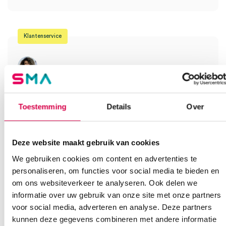
Klantenservice
Heb je een vraag?
Anca helpt je!
Toestemming
Details
Over
Vind je antwoord snel en makkelijk op onze klantenservice pagina.
Of contacteer ons via een van de onderstaande opties.
Deze website maakt gebruik van cookies
Onze klantenservice is bereikbaar van maandag t/m vrijdag van
08:30 tot 17:00
We gebruiken cookies om content en advertenties te
personaliseren, om functies voor social media te bieden en
Bel Anca
E-mail Anca
Contactformulier
om ons websiteverkeer te analyseren. Ook delen we
informatie over uw gebruik van onze site met onze partners
voor social media, adverteren en analyse. Deze partners
kunnen deze gegevens combineren met andere informatie