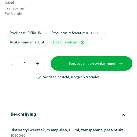
0.5ml
Transparant
Per 5 stuks
Producent: B BRAUN
Producent referentie: 1050060
Artikelnummer: 25054
Direct leverbaar
Histoacryl
-
+
Toevoegen aan winkelmand
weefsellijm
ampullen,
0.5ml,
Vandaag besteld, morgen verzonden
transparant
(5)
aantal
Beschrijving
Histoacryl weefsellijm ampullen, 0.5ml, transparant, per 5 stuks
1050060