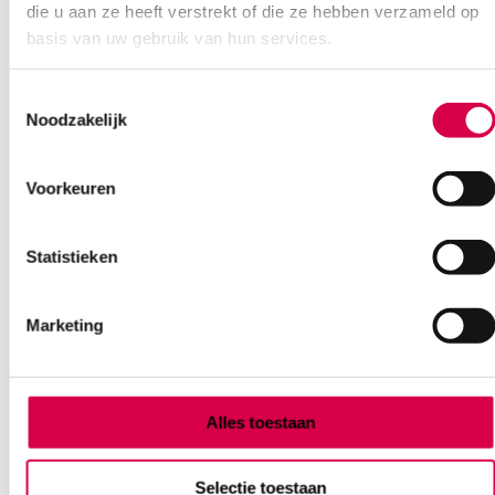
die u aan ze heeft verstrekt of die ze hebben verzameld op
basis van uw gebruik van hun services.
Toestemmingsselectie
Ook interessant
Noodzakelijk
Voorkeuren
Statistieken
Marketing
Alles toestaan
Selectie toestaan