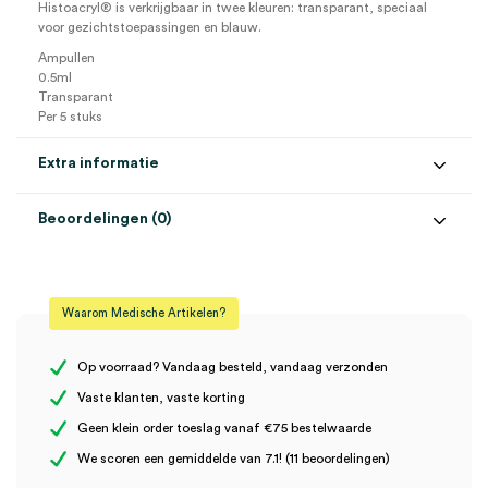
Histoacryl® is verkrijgbaar in twee kleuren: transparant, speciaal
voor gezichtstoepassingen en blauw.
Ampullen
0.5ml
Transparant
Per 5 stuks
Extra informatie
Beoordelingen (0)
Aantal
5 stuks
Beoordelingen
Kleur
transparant
Waarom Medische Artikelen?
Steriel
steriel
Er zijn nog geen beoordelingen.
Volume
0.5 ml
Op voorraad? Vandaag besteld, vandaag verzonden
Vaste klanten, vaste korting
Geen klein order toeslag vanaf €75 bestelwaarde
Wees de eerste om “Histoacryl weefsellijm ampullen, 0.5ml,
We scoren een gemiddelde van 7.1! (11 beoordelingen)
transparant (5)” te beoordelen
Je moet
ingelogd zijn
om een beoordeling te plaatsen.