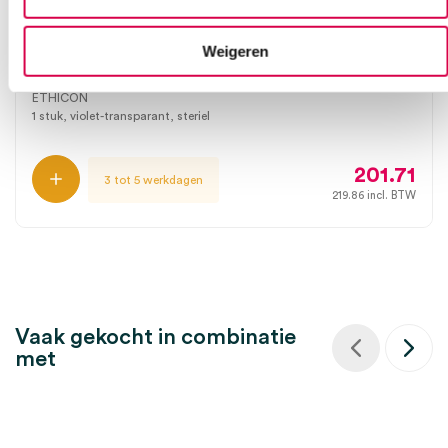
Dermabond weefsellijm ampul 0.36ml, violet-
Weigeren
transparant (12)
ETHICON
1 stuk, violet-transparant, steriel
201.71
3 tot 5 werkdagen
219.86
incl. BTW
Vaak gekocht in combinatie
met