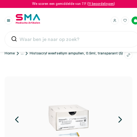
We scoren een gemiddelde van 7.1! (
11 beoordelingen
)
Home
...
Histoacryl weefsellijm ampullen, 0.5ml, transparant (5)