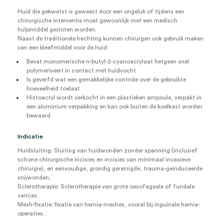
Huid die gekwetst is geweest door een ongeluk of tijdens een
chirurgische interventie moet gewoonlijk met een medisch
hulpmiddel gesloten worden.
Naast de traditionele hechting kunnen chirurgen ook gebruik maken
van een kleefmiddel voor de huid:
Bevat monomerische n-butyl-2-cyanoacrylaat hetgeen snel
polymeriseert in contact met huidvocht
Is geverfd wat een gemakkelijke controle over de gebruikte
hoeveelheid toelaat
Histoacryl wordt verkocht in een plastieken ampoule, verpakt in
een aluminium verpakking en kan ook buiten de koelkast worden
bewaard
Indicatie
Huidsluiting: Sluiting van huidwonden zonder spanning (inclusief
schone chirurgische incisies en incisies van minimaal invasieve
chirurgie), en eenvoudige, grondig gereinigde, trauma-geïnduceerde
snijwonden.
Sclerotherapie: Sclerotherapie van grote oesofageale of fundale
varices.
Mesh-fixatie: fixatie van hernia-meshes, vooral bij inguinale hernia-
operaties.