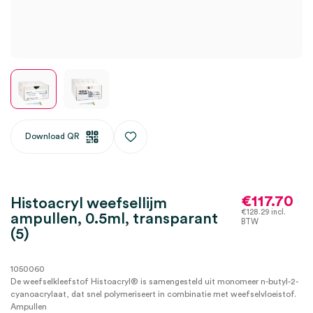
Download QR
€
117.70
Histoacryl weefsellijm
€
128.29
incl.
ampullen, 0.5ml, transparant
BTW
(5)
1050060
De weefselkleefstof Histoacryl® is samengesteld uit monomeer n-butyl-2-
cyanoacrylaat, dat snel polymeriseert in combinatie met weefselvloeistof.
Ampullen