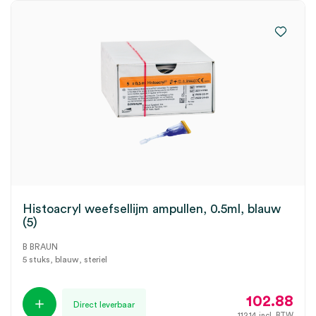
Histoacryl weefsellijm ampullen, 0.5ml, blauw
(5)
B BRAUN
5 stuks, blauw, steriel
102.88
Direct leverbaar
112.14
incl. BTW