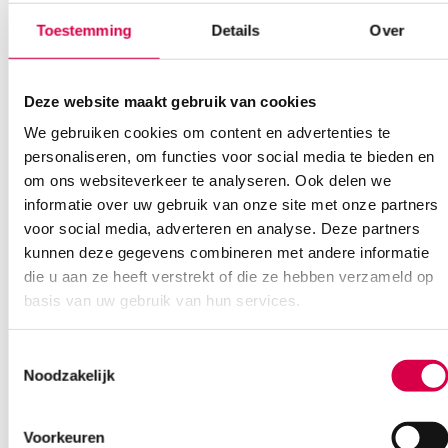
Klantenservice
Toestemming
Details
Over
Deze website maakt gebruik van cookies
Heb je een vraag?
We gebruiken cookies om content en advertenties te
Anca helpt je!
personaliseren, om functies voor social media te bieden en
om ons websiteverkeer te analyseren. Ook delen we
Vind je antwoord snel en makkelijk op onze klantenservice pagina.
informatie over uw gebruik van onze site met onze partners
Of contacteer ons via een van de onderstaande opties.
voor social media, adverteren en analyse. Deze partners
Onze klantenservice is bereikbaar van maandag t/m vrijdag van
kunnen deze gegevens combineren met andere informatie
08:30 tot 17:00
die u aan ze heeft verstrekt of die ze hebben verzameld op
basis van uw gebruik van hun services.
Bel Anca
E-mail Anca
Contactformulier
Toestemmingsselectie
Noodzakelijk
Voorkeuren