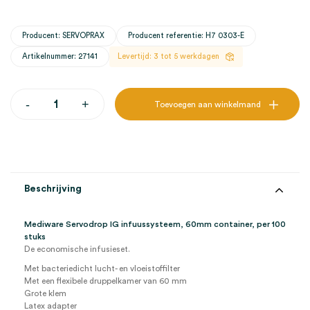
Producent: SERVOPRAX
Producent referentie: H7 0303-E
Artikelnummer: 27141
Levertijd: 3 tot 5 werkdagen
Mediware
-
+
Toevoegen aan winkelmand
Servodrop
IG
infuussysteem,
60mm
container
(100)
aantal
Beschrijving
Mediware Servodrop IG infuussysteem, 60mm container, per 100
stuks
De economische infusieset.
Met bacteriedicht lucht- en vloeistoffilter
Met een flexibele druppelkamer van 60 mm
Grote klem
Latex adapter