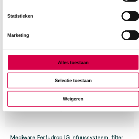
Ook interessant
Statistieken
Marketing
Alles toestaan
Selectie toestaan
Weigeren
Mediware Perfudrop IG infuussysteem, filter