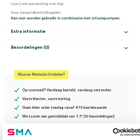
Luer-Lock-aansluiting met dop
Voor zwaartekrachtdruppels!
Kan niet worden gebruikt in combinatie met infusiepompen.
Extra informatie
Beoordelingen (0)
Aantal
100 stuks
Beoordelingen
Afmeting
60mm
Waarom Medische Artikelen?
Steriel
onsteriel
Er zijn nog geen beoordelingen.
Op voorraad? Vandaag besteld, vandaag verzonden
Vaste klanten, vaste korting
Geen klein order toeslag vanaf €75 bestelwaarde
Wees de eerste om “Mediware Servodrop IG infuussysteem,
We scoren een gemiddelde van 7.7! (10 beoordelingen)
60mm container (100)” te beoordelen
Je moet
ingelogd zijn
om een beoordeling te plaatsen.