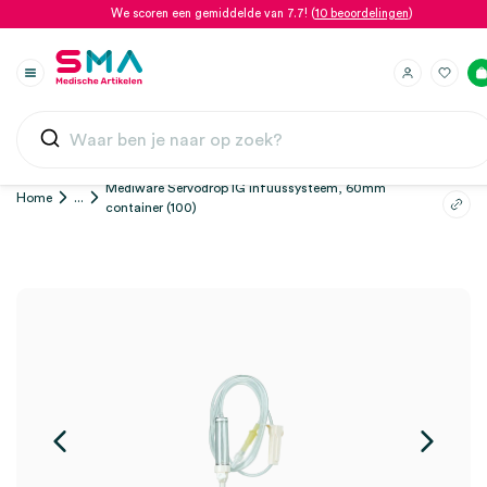
We scoren een gemiddelde van 7.7! (
10 beoordelingen
)
Mediware Servodrop IG infuussysteem, 60mm
Home
...
container (100)