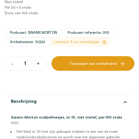
Niet steriel
Per 20 x 5 stuks
Doos van 100 stuks.
Producent: SWANN MORTON
Producent referentie: 0101
Artikelnummer: 30225
Levertijd: 3 tot 5 werkdagen
Swann-
-
+
Toevoegen aan winkelmand
Morton
scalpelmesjes,
10,
onsteriel
(100)
aantal
Beschrijving
Swann-Morton scalpelmesjes, nr. 10, niet steriel, per 100 stuks
0101
Het blad nr. 10 met zijn gebogen snijkant is een van de meer
traditionele bladvormen en wordt over het algemeen gebruikt