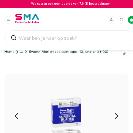
We scoren een gemiddelde van 7.1! (
11 beoordelingen
)
Home
...
Swann-Morton scalpelmesjes, 10, onsteriel (100)