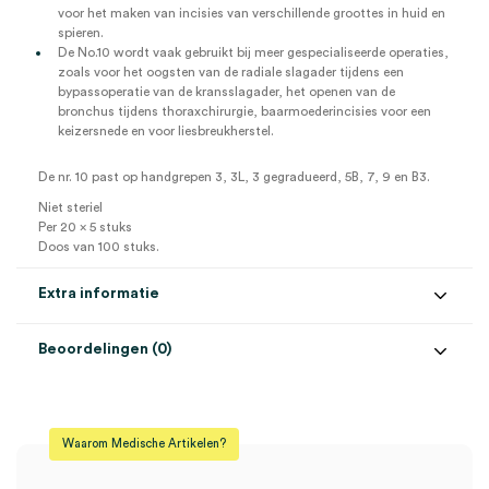
voor het maken van incisies van verschillende groottes in huid en
spieren.
De No.10 wordt vaak gebruikt bij meer gespecialiseerde operaties,
zoals voor het oogsten van de radiale slagader tijdens een
bypassoperatie van de kransslagader, het openen van de
bronchus tijdens thoraxchirurgie, baarmoederincisies voor een
keizersnede en voor liesbreukherstel.
De nr. 10 past op handgrepen 3, 3L, 3 gegradueerd, 5B, 7, 9 en B3.
Niet steriel
Per 20 x 5 stuks
Doos van 100 stuks.
Extra informatie
Beoordelingen (0)
Aantal
100 stuks
Beoordelingen
Model
nr. 10
Waarom Medische Artikelen?
Steriel
onsteriel
Er zijn nog geen beoordelingen.