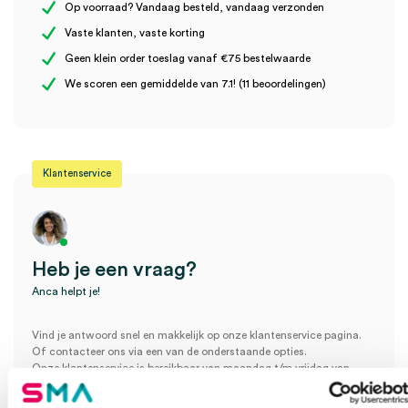
Op voorraad? Vandaag besteld, vandaag verzonden
Vaste klanten, vaste korting
Geen klein order toeslag vanaf €75 bestelwaarde
Wees de eerste om “Swann-Morton scalpelmesjes, 10, onsteriel
We scoren een gemiddelde van 7.1! (11 beoordelingen)
(100)” te beoordelen
Je moet
ingelogd zijn
om een beoordeling te plaatsen.
Klantenservice
Heb je een vraag?
Anca helpt je!
Vind je antwoord snel en makkelijk op onze klantenservice pagina.
Of contacteer ons via een van de onderstaande opties.
Onze klantenservice is bereikbaar van maandag t/m vrijdag van
08:30 tot 17:00