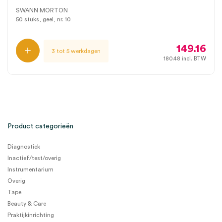
SWANN MORTON
50 stuks, geel, nr. 10
149.16
3 tot 5 werkdagen
180.48
incl. BTW
Product categorieën
Diagnostiek
Inactief/test/overig
Instrumentarium
Overig
Tape
Beauty & Care
Praktijkinrichting