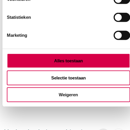
Statistieken
Marketing
Swann-Morton intrekbare veiligheidsscalpel,
nr. 10, steriel (25)
Alles toestaan
SWANN MORTON
25 stuks, zwart, nr. 10
Selectie toestaan
50.33
3 tot 5 werkdagen
60.90
incl. BTW
Weigeren