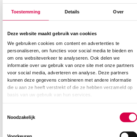
Bel Anca
E-mail Anca
Contactformulier
Toestemming
Details
Over
Deze website maakt gebruik van cookies
We gebruiken cookies om content en advertenties te
personaliseren, om functies voor social media te bieden en
om ons websiteverkeer te analyseren. Ook delen we
Ook interessant
informatie over uw gebruik van onze site met onze partners
voor social media, adverteren en analyse. Deze partners
kunnen deze gegevens combineren met andere informatie
die u aan ze heeft verstrekt of die ze hebben verzameld op
basis van uw gebruik van hun services.
Toestemmingsselectie
Noodzakelijk
Voorkeuren