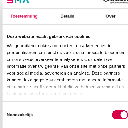
08:30 tot 17:00
Toestemming
Details
Over
Bel Anca
E-mail Anca
Contactformulier
Deze website maakt gebruik van cookies
We gebruiken cookies om content en advertenties te
personaliseren, om functies voor social media te bieden en
om ons websiteverkeer te analyseren. Ook delen we
informatie over uw gebruik van onze site met onze partners
Ook interessant
voor social media, adverteren en analyse. Deze partners
kunnen deze gegevens combineren met andere informatie
die u aan ze heeft verstrekt of die ze hebben verzameld op
basis van uw gebruik van hun services.
Toestemmingsselectie
Noodzakelijk