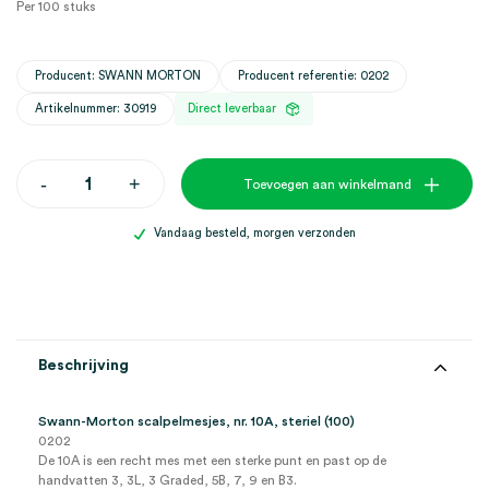
Per 100 stuks
Producent: SWANN MORTON
Producent referentie: 0202
Artikelnummer: 30919
Direct leverbaar
Swann-
-
+
Toevoegen aan winkelmand
Morton
scalpelmesjes,
nr.
Vandaag besteld, morgen verzonden
10A,
steriel
(100)
aantal
Beschrijving
Swann-Morton scalpelmesjes, nr. 10A, steriel (100)
0202
De 10A is een recht mes met een sterke punt en past op de
handvatten 3, 3L, 3 Graded, 5B, 7, 9 en B3.