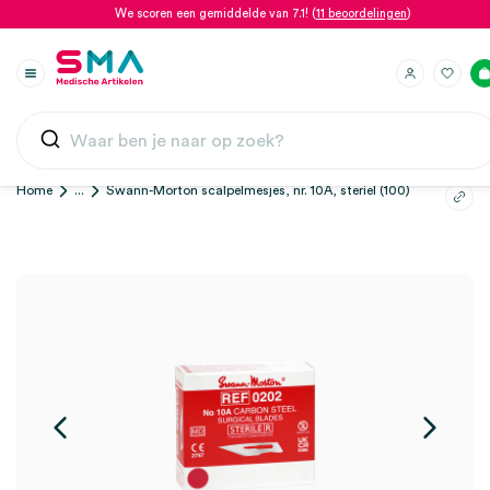
We scoren een gemiddelde van 7.1! (
11 beoordelingen
)
Home
...
Swann-Morton scalpelmesjes, nr. 10A, steriel (100)