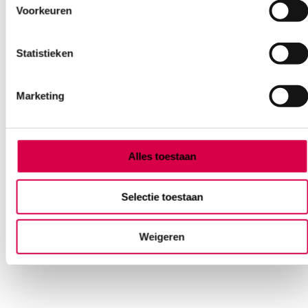
Voorkeuren
Statistieken
Marketing
Swann-Morton scalpelgreep, nr. 3L, extra lang
(1)
Alles toestaan
SWANN MORTON
1 stuk, nr. 3L, onsteriel
Selectie toestaan
24.93
3 tot 5 werkdagen
Weigeren
30.17
incl. BTW