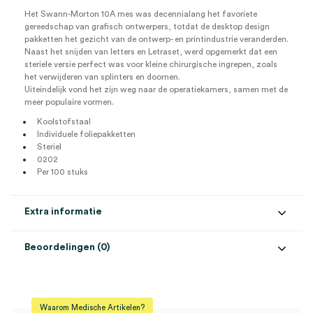
Het Swann-Morton 10A mes was decennialang het favoriete
gereedschap van grafisch ontwerpers, totdat de desktop design
pakketten het gezicht van de ontwerp- en printindustrie veranderden.
Naast het snijden van letters en Letraset, werd opgemerkt dat een
steriele versie perfect was voor kleine chirurgische ingrepen, zoals
het verwijderen van splinters en doornen.
Uiteindelijk vond het zijn weg naar de operatiekamers, samen met de
meer populaire vormen.
Koolstofstaal
Individuele foliepakketten
Steriel
0202
Per 100 stuks
Extra informatie
Beoordelingen (0)
Aantal
100 stuks
Beoordelingen
Model
nr. 10A
Waarom Medische Artikelen?
Steriel
steriel