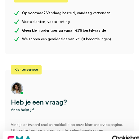
Er zijn nog geen beoordelingen.
Op voorraad? Vandaag besteld, vandaag verzonden
Vaste klanten, vaste korting
Geen klein order toeslag vanaf €75 bestelwaarde
Wees de eerste om “Swann-Morton scalpelmesjes, nr. 10A,
We scoren een gemiddelde van 7.1! (11 beoordelingen)
steriel (100)” te beoordelen
Je moet
ingelogd zijn
om een beoordeling te plaatsen.
Klantenservice
Heb je een vraag?
Anca helpt je!
Vind je antwoord snel en makkelijk op onze klantenservice pagina.
Of contacteer ons via een van de onderstaande opties.
Onze klantenservice is bereikbaar van maandag t/m vrijdag van