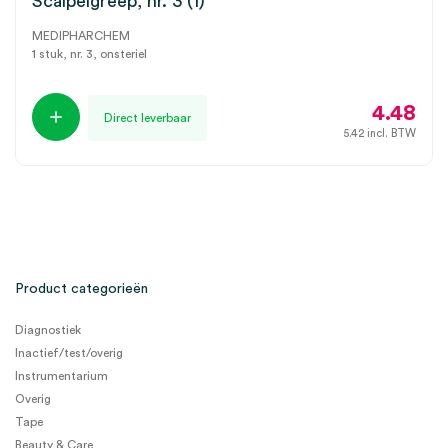
Scalpelgreep, nr. 3 (1)
MEDIPHARCHEM
1 stuk, nr. 3, onsteriel
4.48
Direct leverbaar
5.42
incl. BTW
Product categorieën
Diagnostiek
Inactief/test/overig
Instrumentarium
Overig
Tape
Beauty & Care