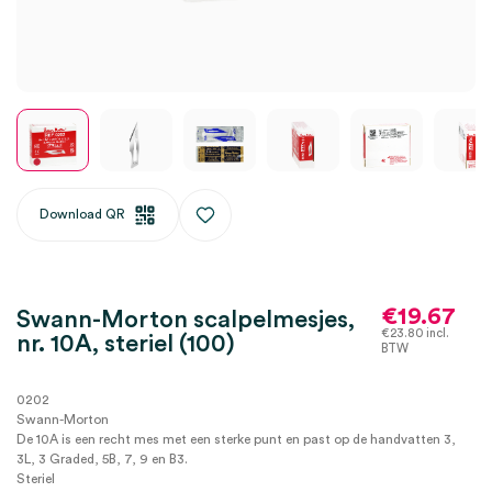
Download QR
€
19.67
Swann-Morton scalpelmesjes,
€
23.80
incl.
nr. 10A, steriel (100)
BTW
0202
Swann-Morton
De 10A is een recht mes met een sterke punt en past op de handvatten 3,
3L, 3 Graded, 5B, 7, 9 en B3.
Steriel