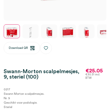
Download QR
€
25.05
Swann-Morton scalpelmesjes,
€
30.31
incl.
9, steriel (100)
BTW
0217
Swann Morton scalpelmesjes.
Nr. 9
Geschikt voor podologie.
Steriel