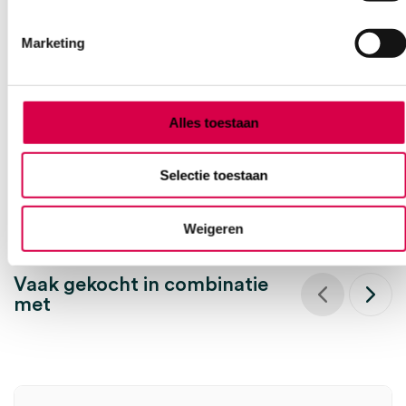
Swann-Morton chirurgisch scalpelblad SM62,
steriel (25)
Marketing
SWANN MORTON
25 stuks, SM62, steriel
Alles toestaan
61.99
3 tot 5 werkdagen
75.01
incl. BTW
Selectie toestaan
Weigeren
Vaak gekocht in combinatie
met