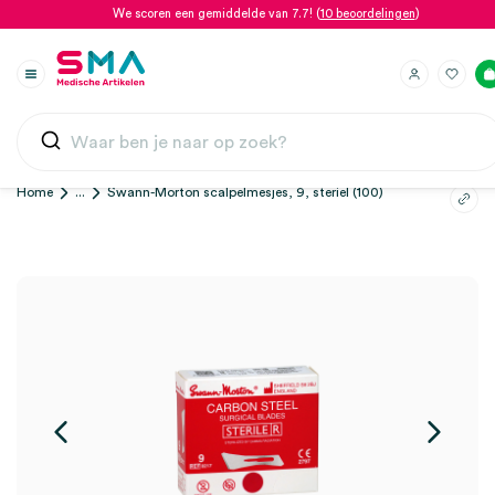
We scoren een gemiddelde van 7.7! (
10 beoordelingen
)
Home
...
Swann-Morton scalpelmesjes, 9, steriel (100)