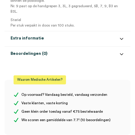
binnen de podologie.
Nr. 9 past op de handgrepen 3, 3L, 3 gegradueerd, 5B, 7, 9, B3 en
B3L.
Steriel
Per stuk verpakt in doos van 100 stuks.
Extra informatie
Beoordelingen (0)
Aantal
100 stuks
Beoordelingen
Model
nr. 9
Waarom Medische Artikelen?
Steriel
steriel
Er zijn nog geen beoordelingen.
Op voorraad? Vandaag besteld, vandaag verzonden
Vaste klanten, vaste korting
Geen klein order toeslag vanaf €75 bestelwaarde
Wees de eerste om “Swann-Morton scalpelmesjes, 9, steriel
We scoren een gemiddelde van 7.7! (10 beoordelingen)
(100)” te beoordelen
Je moet
ingelogd zijn
om een beoordeling te plaatsen.