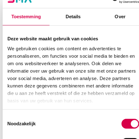
Beoordelingen (0)
Toestemming
Details
Over
Aantal
1 stuk
Beoordelingen
Steriel
onsteriel
Deze website maakt gebruik van cookies
Waarom Medische Artikelen?
Uitvoering
LED
Er zijn nog geen beoordelingen.
We gebruiken cookies om content en advertenties te
Voltage
3.5V
personaliseren, om functies voor social media te bieden en
Op voorraad? Vandaag besteld, vandaag verzonden
om ons websiteverkeer te analyseren. Ook delen we
Vaste klanten, vaste korting
informatie over uw gebruik van onze site met onze partners
Geen klein order toeslag vanaf €75 bestelwaarde
voor social media, adverteren en analyse. Deze partners
Wees de eerste om “Welch Allyn LED lampje 3.5V (1)” te
We scoren een gemiddelde van 7.1! (11 beoordelingen)
beoordelen
kunnen deze gegevens combineren met andere informatie
Je moet
ingelogd zijn
om een beoordeling te plaatsen.
die u aan ze heeft verstrekt of die ze hebben verzameld op
basis van uw gebruik van hun services.
Klantenservice
Toestemmingsselectie
Noodzakelijk