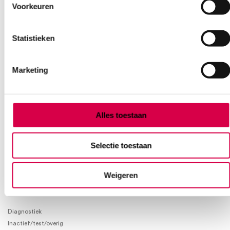
Voorkeuren
Heb je een vraag?
Anca helpt je!
Statistieken
Vind je antwoord snel en makkelijk op onze klantenservice pagina.
Of contacteer ons via een van de onderstaande opties.
Onze klantenservice is bereikbaar van maandag t/m vrijdag van
Marketing
08:30 tot 17:00
Bel Anca
E-mail Anca
Contactformulier
Alles toestaan
Selectie toestaan
Weigeren
Product categorieën
Diagnostiek
Inactief/test/overig