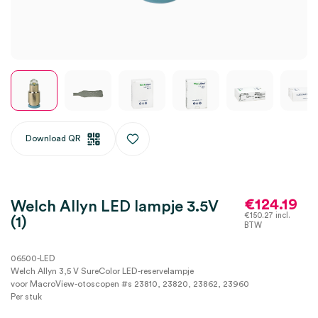
Download QR
€
124.19
Welch Allyn LED lampje 3.5V
€
150.27
incl.
(1)
BTW
06500-LED
Welch Allyn 3,5 V SureColor LED-reservelampje
voor MacroView-otoscopen #s 23810, 23820, 23862, 23960
Per stuk