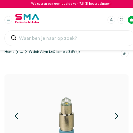
We scoren een gemiddelde van 7.1! (
11 beoordelingen
)
Home
...
Welch Allyn LED lampje 3.5V (1)