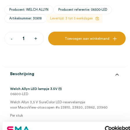
Producent: WELCH ALLYN
Producent referentie: 06500-LED
Artikelnummer: 30618
Levertijd: 3 tot 5 werkdagen
Welch
-
+
Toevoegen aan winkelmand
Allyn
LED
lampje
3.5V
(1)
aantal
Beschrijving
Welch Allyn LED lampje 3.5V (1)
06500-LED
Welch Allyn 3,5 V SureColor LED-reservelampje
voor MacroView-otoscopen #s 23810, 23820, 23862, 23960
Per stuk
Extra informatie