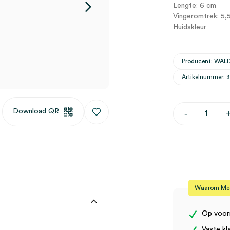
Lengte: 6 cm
Vingeromtrek: 5,
Huidskleur
Producent: WAL
Artikelnummer: 
Stack
Download QR
-
vingerspalk,
maat
3,
huidskleur
(1)
aantal
Waarom Medi
Op voor
Vaste kl