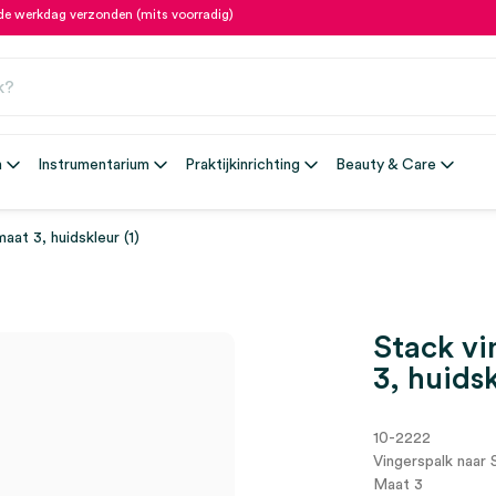
fde werkdag verzonden (mits voorradig)
n
Instrumentarium
Praktijkinrichting
Beauty & Care
aat 3, huidskleur (1)
Stack vi
3, huidsk
10-2222
Vingerspalk naar 
Maat 3