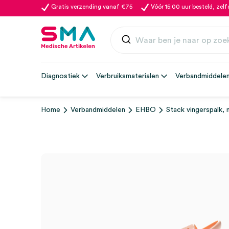
Gratis verzending vanaf €75
Vóór 15:00 uur besteld, zel
Diagnostiek
Verbruiksmaterialen
Verbandmiddele
Home
Verbandmiddelen
EHBO
Stack vingerspalk, m