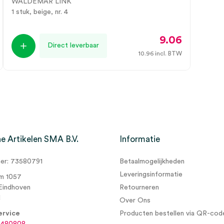
WALDEMAR LINK
1 stuk, beige, nr. 4
9.06
Direct leverbaar
10.96
incl. BTW
e Artikelen SMA B.V.
Informatie
r: 73580791
Betaalmogelijkheden
Leveringsinformatie
m 1057
Eindhoven
Retourneren
d
Over Ons
ervice
Producten bestellen via QR-cod