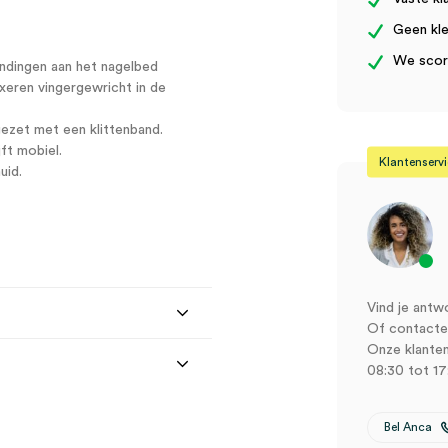
Geen kle
We score
ondingen aan het nagelbed
ixeren vingergewricht in de
ezet met een klittenband.
jft mobiel.
Klantenserv
uid.
Vind je antw
Of contactee
Onze klanten
08:30 tot 17
Bel Anca