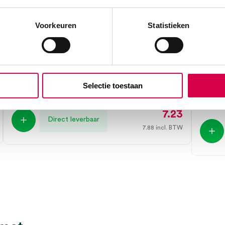
Voorkeuren
Statistieken
Stack vingerspalk, maat 4 (1)
Ceder
10cm
MEGRO
Selectie toestaan
1 stuk, 4, onsteriel
ORKLA
1 set, 2
7.23
Direct leverbaar
7.88
incl. BTW