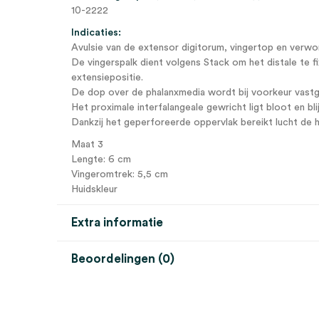
10-2222
Indicaties:
Avulsie van de extensor digitorum, vingertop en verw
De vingerspalk dient volgens Stack om het distale te f
extensiepositie.
De dop over de phalanxmedia wordt bij voorkeur vastg
Het proximale interfalangeale gewricht ligt bloot en bli
Dankzij het geperforeerde oppervlak bereikt lucht de h
Maat 3
Lengte: 6 cm
Vingeromtrek: 5,5 cm
Huidskleur
Extra informatie
Beoordelingen (0)
Aantal
1 stuk
Beoordelingen
Kleur
beige