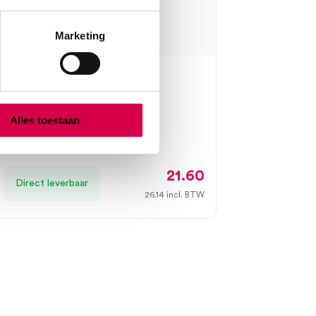
Marketing
roth Burn Gel Dressing,
×10cm (2)
Alles toestaan
 WOUND CARE AB
 stuks, steriel
21.60
Direct leverbaar
26.14
incl. BTW