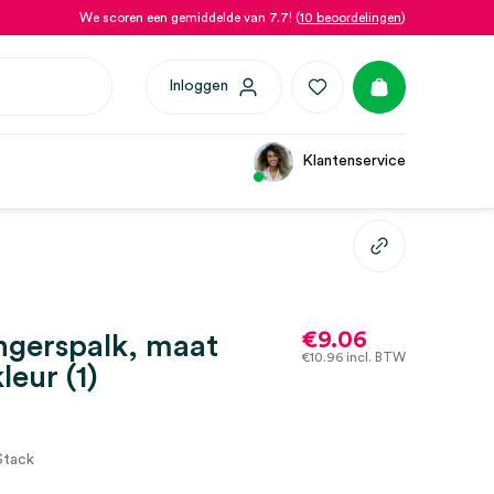
We scoren een gemiddelde van 7.7! (
10 beoordelingen
)
Inloggen
Klantenservice
€
9.06
ngerspalk, maat
€
10.96
incl. BTW
leur (1)
Stack