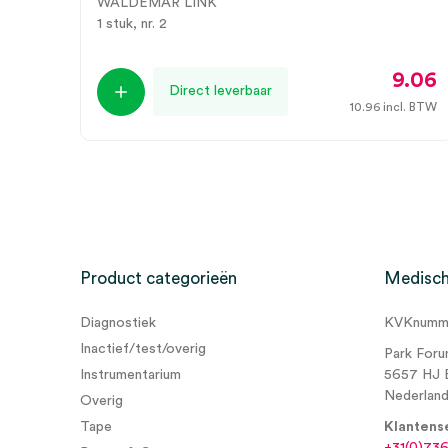
WALDEMAR LINK
1 stuk, nr. 2
9.06
Direct leverbaar
10.96
incl. BTW
Product categorieën
Medisch
Diagnostiek
KVKnumme
Inactief/test/overig
Park Foru
Instrumentarium
5657 HJ 
Nederlan
Overig
Tape
Klantens