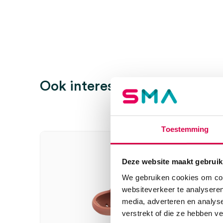
Maat
nr. 3
Er zijn nog geen beoordelingen.
Wees de eerste om “Stack vingerspalk, maat 3, huids
Je moet
ingelogd zijn
om een beoordeling te plaatsen.
Ook interessant
Toestemming
Deze website maakt gebruik
We gebruiken cookies om cont
websiteverkeer te analyseren
media, adverteren en analys
verstrekt of die ze hebben v