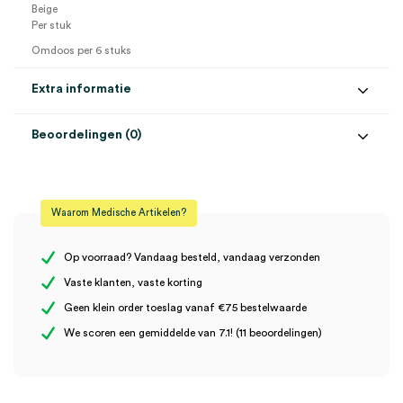
Beige
Per stuk
Omdoos per 6 stuks
Extra informatie
Beoordelingen (0)
Aantal
1 stuk
Beoordelingen
Afmeting
5cm x 5m
Waarom Medische Artikelen?
Kleur
beige
Er zijn nog geen beoordelingen.
Steriel
onsteriel
Op voorraad? Vandaag besteld, vandaag verzonden
Vaste klanten, vaste korting
Geen klein order toeslag vanaf €75 bestelwaarde
Wees de eerste om “CureTape Classic, 5cm x 5m, beige (1)” te
We scoren een gemiddelde van 7.1! (11 beoordelingen)
beoordelen
Je moet
ingelogd zijn
om een beoordeling te plaatsen.