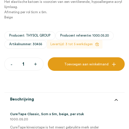
Het elastische katoen is voorzien van een ventilerende, hypoallergene acryl
lijmlaag.
Afmeting per rol 5cm x 5m.
Beige
Producent: THYSOL GROUP
Producent referentie: 1000.05.20
Artikelnummer: 30456
Levertijd: 3 tot 5 werkdagen
CureTape
-
+
Toevoegen aan winkelmand
Classic,
5cm
x
5m,
beige
(1)
aantal
Beschrijving
CureTape Classic, 5cm x 5m, beige, per stuk
1000.05.20
CureTape kinesiotape is het meest gebruikte merk onder