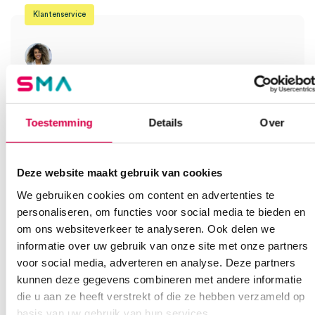
Klantenservice
Heb je een vraag?
Anca helpt je!
Toestemming
Details
Over
Vind je antwoord snel en makkelijk op onze klantenservice pagina.
Of contacteer ons via een van de onderstaande opties.
Onze klantenservice is bereikbaar van maandag t/m vrijdag van
Deze website maakt gebruik van cookies
08:30 tot 17:00
We gebruiken cookies om content en advertenties te
personaliseren, om functies voor social media te bieden en
Bel Anca
E-mail Anca
Contactformulier
om ons websiteverkeer te analyseren. Ook delen we
informatie over uw gebruik van onze site met onze partners
voor social media, adverteren en analyse. Deze partners
kunnen deze gegevens combineren met andere informatie
die u aan ze heeft verstrekt of die ze hebben verzameld op
basis van uw gebruik van hun services.