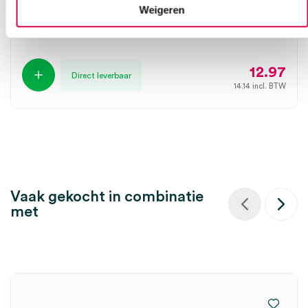
Weigeren
THYSOL GROUP
1 stuk, 5cm x 5m, oranje
12.97
Direct leverbaar
14.14
incl. BTW
Vaak gekocht in combinatie
met