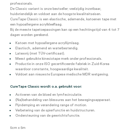
professionals.
De Classic variant is onze bestseller; veelzijdig inzetbaar,
huidvriendelijk en voldoet aan de hoogste kwaliteitseisen.
CureTape Classic is een elastische, ademende, katoenen tape met
een hypoallergene acrylkleeflaag.
Bij de meeste tapetoepassingen kan op een hechtingstijd van 4 tot 7
dagen worden gerekend.
Katoen met hypoallergene acryllijmlaag.
Elastisch, ademend en waterbestendig.
Latexvrij (met TÜV-certificaat).
Meest gebruikte kinesiotape merk onder professionals.
Productie in onze ISO gecertificeerde fabriek in Zuid-Korea
waardoor constante, hoogwaardige kwaliteit.
Voldoet aan nieuwste Europese medische MDR wetgeving.
CureTape Classic wordt o.a. gebruikt voor:
Activeren van de bloed en lymfecirculatie.
(Na)behandeling van blessures aan het bewegingsapparaat.
Pijndemping en verandering range of motion.
Verbetering van de spierfunctie en huidstructuren.
Ondersteuning van de gewrichtsfunctie.
5cm x 5m