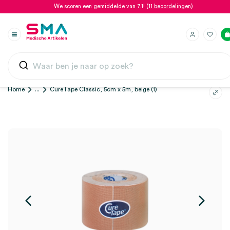
We scoren een gemiddelde van 7.1! (
11 beoordelingen
)
Home
...
CureTape Classic, 5cm x 5m, beige (1)