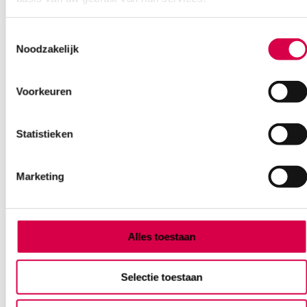
Ook interessant
Toestemmingsselectie
Noodzakelijk
Voorkeuren
Statistieken
Marketing
Alles toestaan
Selectie toestaan
CureTape Classic, 5cm x 5m, oranje (1)