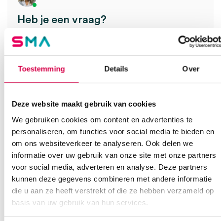
Heb je een vraag?
Anca helpt je!
Vind je antwoord snel en makkelijk op onze klantenservice pagina.
Of contacteer ons via een van de onderstaande opties.
Toestemming
Details
Over
Onze klantenservice is bereikbaar van maandag t/m vrijdag van
08:30 tot 17:00
Deze website maakt gebruik van cookies
Bel Anca
E-mail Anca
Contactformulier
We gebruiken cookies om content en advertenties te
personaliseren, om functies voor social media te bieden en
om ons websiteverkeer te analyseren. Ook delen we
informatie over uw gebruik van onze site met onze partners
voor social media, adverteren en analyse. Deze partners
kunnen deze gegevens combineren met andere informatie
die u aan ze heeft verstrekt of die ze hebben verzameld op
Ook interessant
basis van uw gebruik van hun services.