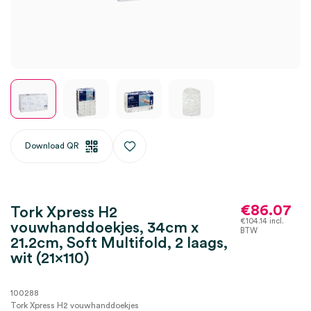
Download QR
€
86.07
Tork Xpress H2
€
104.14
incl.
vouwhanddoekjes, 34cm x
BTW
21.2cm, Soft Multifold, 2 laags,
wit (21×110)
100288
Tork Xpress H2 vouwhanddoekjes