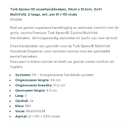
(21x110)
aantal
Tork Xpress H2 vouwhanddoekjes, 34cm x 21.2cm, Soft
Multifold, 2-laags, wit, per 21 x 110 stuks
100288
Bied uw gasten superieure handdroging en optimaal comfort met de
grote, zachte Premium Tork Xpress® Zachte Multifold
Handdoeken, die hoogwaardig aanvoelen en zacht zijn voor de huid.
Deze handdoeken zijn geschikt voor de Tork Xpress® Multifold
Handdoek Dispenser, voor sanitaire ruimten met een gemiddeld
aantal bezoekers.
Deze past in kleine ruimten en biedt uw gasten zowel comfort als
hygiëne.
Systeem:
H2 – Intergevouwen handdoek systeem
Ongevouwen lengte:
34 cm
Ongevouwen breedte:
21.2 cm
Gevouwen lengte:
8.5 cm
Laag:
2
Opdruk:
Ja
Kleur:
Wit
Vouw:
Multifold M
Aantal:
21 x 110 = 2310 stuks