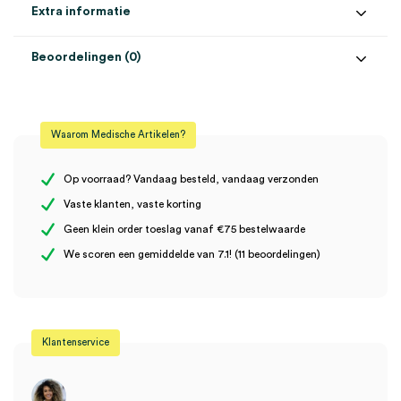
Extra informatie
Beoordelingen (0)
Aantal
21 x 110 stuks, 2310 stuks
Beoordelingen
Afmeting
21.2cm x 34cm
Waarom Medische Artikelen?
Kleur
wit
Er zijn nog geen beoordelingen.
Uitvoering
H2, 2 laags, interfold
Op voorraad? Vandaag besteld, vandaag verzonden
Vaste klanten, vaste korting
Geen klein order toeslag vanaf €75 bestelwaarde
Wees de eerste om “Tork Xpress H2 vouwhanddoekjes, 34cm x
We scoren een gemiddelde van 7.1! (11 beoordelingen)
21.2cm, Soft Multifold, 2 laags, wit (21×110)” te beoordelen
Je moet
ingelogd zijn
om een beoordeling te plaatsen.
Klantenservice