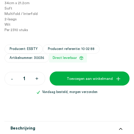
34cm x 21.2cm
Soft
Multifold / Interfold
2-laags
Wit
Per 2310 stuks
Producent: ESSITY
Producent referentie: 10 02 88
Artikelnummer: 30036
Direct leverbaar
Tork
-
+
Toevoegen aan winkelmand
Xpress
H2
vouwhanddoekjes,
Vandaag besteld, morgen verzonden
34cm
x
21.2cm,
Soft
Multifold,
2
laags,
Beschrijving
wit