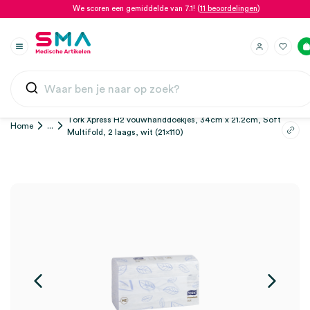
We scoren een gemiddelde van 7.1! (
11 beoordelingen
)
Tork Xpress H2 vouwhanddoekjes, 34cm x 21.2cm, Soft
Home
...
Multifold, 2 laags, wit (21×110)