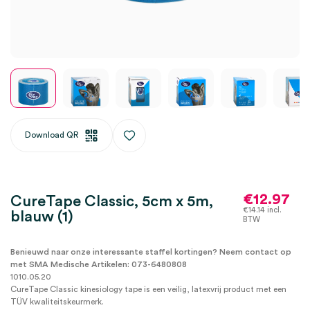
Download QR
€
12.97
CureTape Classic, 5cm x 5m,
€
14.14
incl.
blauw (1)
BTW
Benieuwd naar onze interessante staffel kortingen? Neem contact op
met SMA Medische Artikelen: 073-6480808
1010.05.20
CureTape Classic kinesiology tape is een veilig, latexvrij product met een
TÜV kwaliteitskeurmerk.