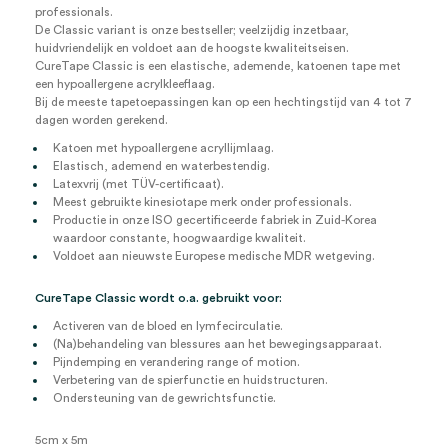
professionals.
De Classic variant is onze bestseller; veelzijdig inzetbaar,
huidvriendelijk en voldoet aan de hoogste kwaliteitseisen.
CureTape Classic is een elastische, ademende, katoenen tape met
een hypoallergene acrylkleeflaag.
Bij de meeste tapetoepassingen kan op een hechtingstijd van 4 tot 7
dagen worden gerekend.
Katoen met hypoallergene acryllijmlaag.
Elastisch, ademend en waterbestendig.
Latexvrij (met TÜV-certificaat).
Meest gebruikte kinesiotape merk onder professionals.
Productie in onze ISO gecertificeerde fabriek in Zuid-Korea
waardoor constante, hoogwaardige kwaliteit.
Voldoet aan nieuwste Europese medische MDR wetgeving.
CureTape Classic wordt o.a. gebruikt voor:
Activeren van de bloed en lymfecirculatie.
(Na)behandeling van blessures aan het bewegingsapparaat.
Pijndemping en verandering range of motion.
Verbetering van de spierfunctie en huidstructuren.
Ondersteuning van de gewrichtsfunctie.
5cm x 5m