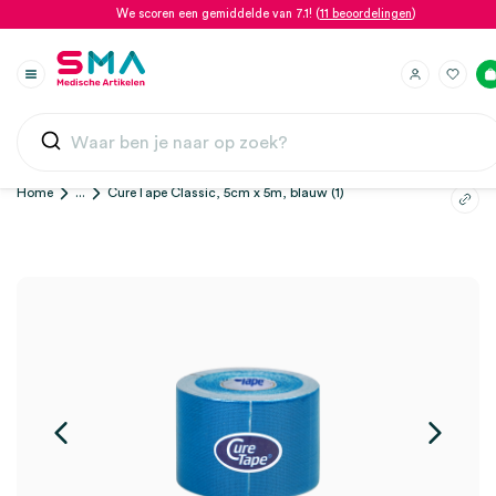
We scoren een gemiddelde van 7.1! (
11 beoordelingen
)
Home
...
CureTape Classic, 5cm x 5m, blauw (1)