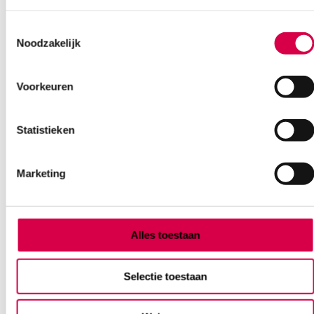
Toestemmingsselectie
Ook interessant
Noodzakelijk
Voorkeuren
Statistieken
Marketing
Alles toestaan
Selectie toestaan
CureTape Classic, 5cm x 5m, geel (1)