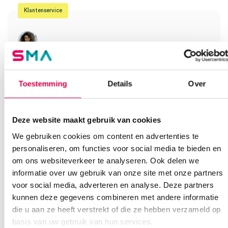
Klantenservice
Heb je een vraag?
Anca helpt je!
Toestemming
Details
Over
Vind je antwoord snel en makkelijk op onze klantenservice pagina.
Of contacteer ons via een van de onderstaande opties.
Deze website maakt gebruik van cookies
Onze klantenservice is bereikbaar van maandag t/m vrijdag van
08:30 tot 17:00
We gebruiken cookies om content en advertenties te
personaliseren, om functies voor social media te bieden en
Bel Anca
E-mail Anca
Contactformulier
om ons websiteverkeer te analyseren. Ook delen we
informatie over uw gebruik van onze site met onze partners
voor social media, adverteren en analyse. Deze partners
kunnen deze gegevens combineren met andere informatie
die u aan ze heeft verstrekt of die ze hebben verzameld op
basis van uw gebruik van hun services.