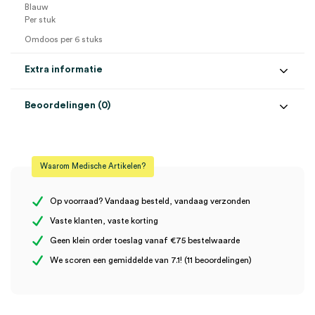
Blauw
Per stuk
Omdoos per 6 stuks
Extra informatie
Beoordelingen (0)
Aantal
1 stuk
Beoordelingen
Afmeting
5cm x 5m
Waarom Medische Artikelen?
Kleur
blauw
Er zijn nog geen beoordelingen.
Steriel
onsteriel
Op voorraad? Vandaag besteld, vandaag verzonden
Vaste klanten, vaste korting
Geen klein order toeslag vanaf €75 bestelwaarde
Wees de eerste om “CureTape Classic, 5cm x 5m, blauw (1)” te
We scoren een gemiddelde van 7.1! (11 beoordelingen)
beoordelen
Je moet
ingelogd zijn
om een beoordeling te plaatsen.