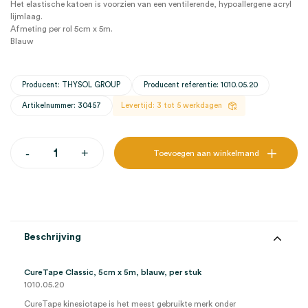
Het elastische katoen is voorzien van een ventilerende, hypoallergene acryl
lijmlaag.
Afmeting per rol 5cm x 5m.
Blauw
Producent: THYSOL GROUP
Producent referentie: 1010.05.20
Artikelnummer: 30457
Levertijd: 3 tot 5 werkdagen
CureTape
-
+
Toevoegen aan winkelmand
Classic,
5cm
x
5m,
blauw
(1)
aantal
Beschrijving
CureTape Classic, 5cm x 5m, blauw, per stuk
1010.05.20
CureTape kinesiotape is het meest gebruikte merk onder