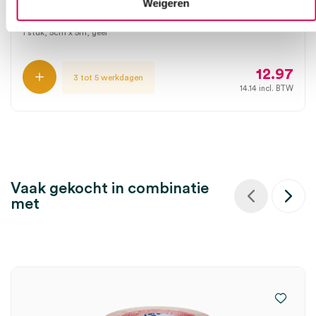
Weigeren
THYSOL GROUP
1 stuk, 5cm x 5m, geel
12.97
3 tot 5 werkdagen
14.14
incl. BTW
Vaak gekocht in combinatie
met