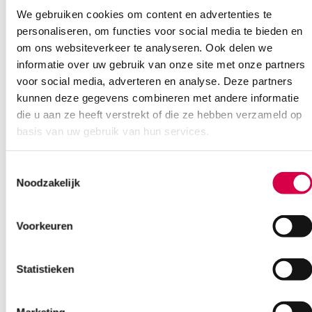
We gebruiken cookies om content en advertenties te
personaliseren, om functies voor social media te bieden en
Heb je een vraag?
om ons websiteverkeer te analyseren. Ook delen we
Anca helpt je!
informatie over uw gebruik van onze site met onze partners
voor social media, adverteren en analyse. Deze partners
Vind je antwoord snel en makkelijk op onze klantenservice pagina.
kunnen deze gegevens combineren met andere informatie
Of contacteer ons via een van de onderstaande opties.
die u aan ze heeft verstrekt of die ze hebben verzameld op
Onze klantenservice is bereikbaar van maandag t/m vrijdag van
basis van uw gebruik van hun services.
08:30 tot 17:00
Toestemmingsselectie
Bel Anca
E-mail Anca
Contactformulier
Noodzakelijk
Voorkeuren
Statistieken
Ook interessant