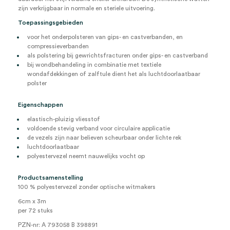
zijn verkrijgbaar in normale en steriele uitvoering.
Toepassingsgebieden
voor het onderpolsteren van gips- en castverbanden, en
compressieverbanden
als polstering bij gewrichtsfracturen onder gips- en castverband
bij wondbehandeling in combinatie met textiele
wondafdekkingen of zalftule dient het als luchtdoorlaatbaar
polster
Eigenschappen
elastisch-pluizig vliesstof
voldoende stevig verband voor circulaire applicatie
de vezels zijn naar believen scheurbaar onder lichte rek
luchtdoorlaatbaar
polyestervezel neemt nauwelijks vocht op
Productsamenstelling
100 % polyestervezel zonder optische witmakers
6cm x 3m
per 72 stuks
PZN-nr: A 793058 B 398891