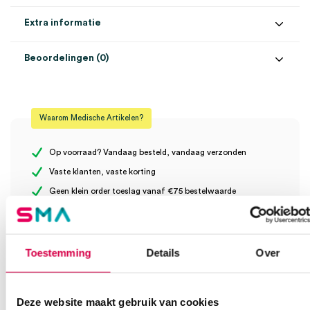
Extra informatie
Beoordelingen (0)
Aantal
72 stuks
Beoordelingen
Afmeting
6cm x 3m
Waarom Medische Artikelen?
Steriel
onsteriel
Er zijn nog geen beoordelingen.
Op voorraad? Vandaag besteld, vandaag verzonden
Vaste klanten, vaste korting
Geen klein order toeslag vanaf €75 bestelwaarde
Wees de eerste om “Cellona synthetische watten, 6cm x 3m
We scoren een gemiddelde van 7.1! (11 beoordelingen)
(72)” te beoordelen
Je moet
ingelogd zijn
om een beoordeling te plaatsen.
Toestemming
Details
Over
Klantenservice
Deze website maakt gebruik van cookies