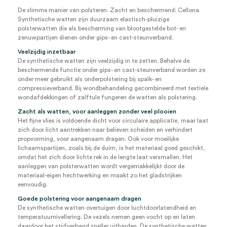
De slimme manier van polsteren. Zacht en beschermend: Cellona
Synthetische watten zijn duurzaam elastisch-pluizige
polsterwatten die als bescherming van blootgestelde bot- en
zenuwpartijen dienen onder gips- en cast-steunverband.
Veelzijdig inzetbaar
De synthetische watten zijn veelzijdig in te zetten. Behalve de
beschermende functie onder gips- en cast-steunverband worden ze
onder meer gebruikt als onderpolstering bij spalk- en
compressieverband. Bij wondbehandeling gecombineerd met textiele
wondafdekkingen of zalftule fungeren de watten als polstering.
Zacht als watten, voor aanleggen zonder veel plooien
Het fijne vlies is voldoende dicht voor circulaire applicatie, maar laat
zich door licht aantrekken naar believen scheiden en verhindert
propvorming, voor aangenaam dragen. Ook voor moeilijke
lichaamspartijen, zoals bij de duim, is het materiaal goed geschikt,
omdat het zich door lichte rek in de lengte laat versmallen. Het
aanleggen van polsterwatten wordt vergemakkelijkt door de
materiaal-eigen hechtwerking en maakt zo het gladstrijken
eenvoudig.
Goede polstering voor aangenaam dragen
De synthetische watten overtuigen door luchtdoorlatendheid en
temperatuurnivellering. De vezels nemen geen vocht op en laten
daardoor het stijfverband sneller uitharden. De synthetische watten