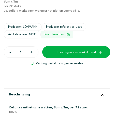
6cm x 3m
per 72 stuks
Levertijd 4 werkdagen wanneer het niet op voorraad is.
Producent: LOHMANN
Producent referentie: 10692
Artikelnummer: 28271
Direct leverbaar
Cellona
-
+
Toevoegen aan winkelmand
synthetische
watten,
6cm
Vandaag besteld, morgen verzonden
x
3m
(72)
aantal
Beschrijving
Cellona synthetische watten, 6cm x 3m, per 72 stuks
10692