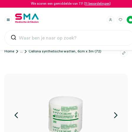
We scoren een gemiddelde van 7.1! (
11 beoordelingen
)
Home
...
Cellona synthetische watten, 6cm x 3m (72)