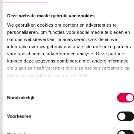
Deze website maakt gebruik van cookies
Klantenservice
We gebruiken cookies om content en advertenties te
personaliseren, om functies voor social media te bieden en
om ons websiteverkeer te analyseren. Ook delen we
informatie over uw gebruik van onze site met onze partners
Heb je een vraag?
voor social media, adverteren en analyse. Deze partners
Anca helpt je!
kunnen deze gegevens combineren met andere informatie
die u aan ze heeft verstrekt of die ze hebben verzameld op
Vind je antwoord snel en makkelijk op onze klantenservice pagina.
basis van uw gebruik van hun services.
Of contacteer ons via een van de onderstaande opties.
Onze klantenservice is bereikbaar van maandag t/m vrijdag van
08:30 tot 17:00
Toestemmingsselectie
Noodzakelijk
Bel Anca
E-mail Anca
Contactformulier
Voorkeuren