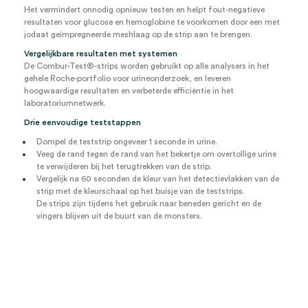
Het vermindert onnodig opnieuw testen en helpt fout-negatieve
resultaten voor glucose en hemoglobine te voorkomen door een met
jodaat geïmpregneerde meshlaag op de strip aan te brengen.
Vergelijkbare resultaten met systemen
De Combur-Test®-strips worden gebruikt op alle analysers in het
gehele Roche-portfolio voor urineonderzoek, en leveren
hoogwaardige resultaten en verbeterde efficiëntie in het
laboratoriumnetwerk.
Drie eenvoudige teststappen
Dompel de teststrip ongeveer 1 seconde in urine.
Veeg de rand tegen de rand van het bekertje om overtollige urine
te verwijderen bij het terugtrekken van de strip.
Vergelijk na 60 seconden de kleur van het detectievlakken van de
strip met de kleurschaal op het buisje van de teststrips.
De strips zijn tijdens het gebruik naar beneden gericht en de
vingers blijven uit de buurt van de monsters.
Videospeler