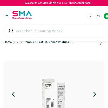
We scoren een gemiddelde van 7.7! (
10 beoordelingen
)
Home
...
Combur 5 Test HC urine teststrips (10)