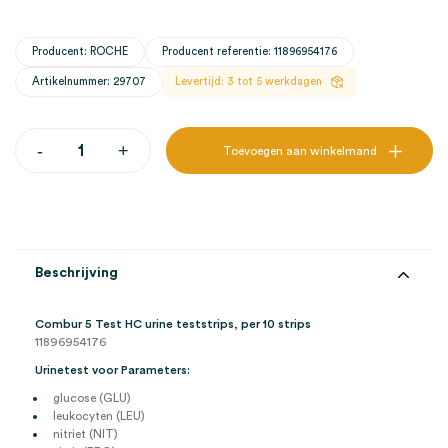
Producent: ROCHE
Producent referentie: 11896954176
Artikelnummer: 29707
Levertijd: 3 tot 5 werkdagen
Combur
-
+
Toevoegen aan winkelmand
5
Test
HC
urine
teststrips
(10)
aantal
Beschrijving
Combur 5 Test HC urine teststrips, per 10 strips
11896954176
Urinetest voor Parameters:
glucose (GLU)
leukocyten (LEU)
nitriet (NIT)