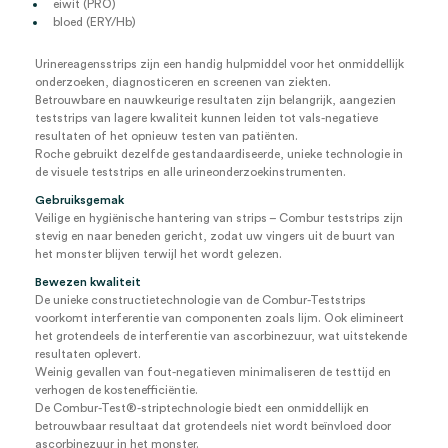
eiwit (PRO)
bloed (ERY/Hb)
Urinereagensstrips zijn een handig hulpmiddel voor het onmiddellijk
onderzoeken, diagnosticeren en screenen van ziekten.
Betrouwbare en nauwkeurige resultaten zijn belangrijk, aangezien
teststrips van lagere kwaliteit kunnen leiden tot vals-negatieve
resultaten of het opnieuw testen van patiënten.
Roche gebruikt dezelfde gestandaardiseerde, unieke technologie in
de visuele teststrips en alle urineonderzoekinstrumenten.
Gebruiksgemak
Veilige en hygiënische hantering van strips – Combur teststrips zijn
stevig en naar beneden gericht, zodat uw vingers uit de buurt van
het monster blijven terwijl het wordt gelezen.
Bewezen kwaliteit
De unieke constructietechnologie van de Combur-Teststrips
voorkomt interferentie van componenten zoals lijm. Ook elimineert
het grotendeels de interferentie van ascorbinezuur, wat uitstekende
resultaten oplevert.
Weinig gevallen van fout-negatieven minimaliseren de testtijd en
verhogen de kostenefficiëntie.
De Combur-Test®-striptechnologie biedt een onmiddellijk en
betrouwbaar resultaat dat grotendeels niet wordt beïnvloed door
ascorbinezuur in het monster.