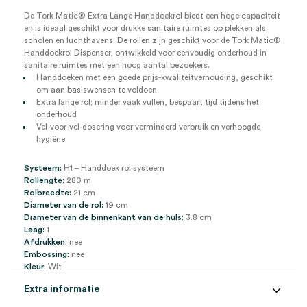
De Tork Matic® Extra Lange Handdoekrol biedt een hoge capaciteit
en is ideaal geschikt voor drukke sanitaire ruimtes op plekken als
scholen en luchthavens. De rollen zijn geschikt voor de Tork Matic®
Handdoekrol Dispenser, ontwikkeld voor eenvoudig onderhoud in
sanitaire ruimtes met een hoog aantal bezoekers.
Handdoeken met een goede prijs-kwaliteitverhouding, geschikt
om aan basiswensen te voldoen
Extra lange rol; minder vaak vullen, bespaart tijd tijdens het
onderhoud
Vel-voor-vel-dosering voor verminderd verbruik en verhoogde
hygiëne
Systeem:
H1 – Handdoek rol systeem
Rollengte:
280 m
Rolbreedte:
21 cm
Diameter van de rol:
19 cm
Diameter van de binnenkant van de huls:
3.8 cm
Laag:
1
Afdrukken:
nee
Embossing:
nee
Kleur:
Wit
Extra informatie