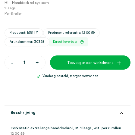
H1 – Handdoek rol systeem
1 laags
Per 6 rollen
Producent: ESSITY
Producent referentie: 12 00 59
Artikelnummer: 30328
Direct leverbaar
Tork
-
+
Toevoegen aan winkelmand
Matic
extra
lange
Vandaag besteld, morgen verzonden
handdoekrol,
H1,
1
laags,
wit
(6)
aantal
Beschrijving
Tork Matic extra lange handdoekrol, H1, 1 laags, wit, per 6 rollen
12 00 59