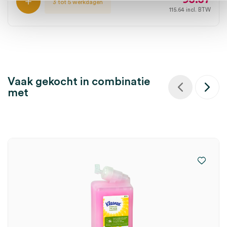
3 tot 5 werkdagen
115.64
incl. BTW
Vaak gekocht in combinatie
met