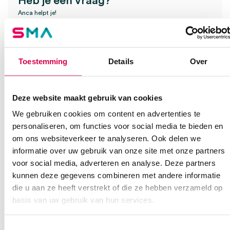
Heb je een vraag?
Anca helpt je!
Vind je antwoord snel en makkelijk op onze klantenservice pagina.
Of contacteer ons via een van de onderstaande opties.
Onze klantenservice is bereikbaar van maandag t/m vrijdag van
Toestemming
Details
Over
08:30 tot 17:00
Bel Anca
E-mail Anca
Contactformulier
Deze website maakt gebruik van cookies
We gebruiken cookies om content en advertenties te
personaliseren, om functies voor social media te bieden en
om ons websiteverkeer te analyseren. Ook delen we
informatie over uw gebruik van onze site met onze partners
voor social media, adverteren en analyse. Deze partners
kunnen deze gegevens combineren met andere informatie
die u aan ze heeft verstrekt of die ze hebben verzameld op
Ook interessant
basis van uw gebruik van hun services.
Toestemmingsselectie