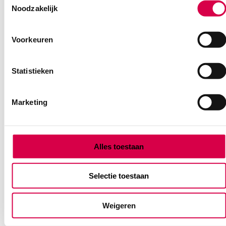
Noodzakelijk
Voorkeuren
Statistieken
Marketing
Alles toestaan
Tork Matic handdoekrol Advanced, H1, 2 laags,
groen (6)
Selectie toestaan
ESSITY
6 stuks, groen, H1, 2 laags
Weigeren
95.57