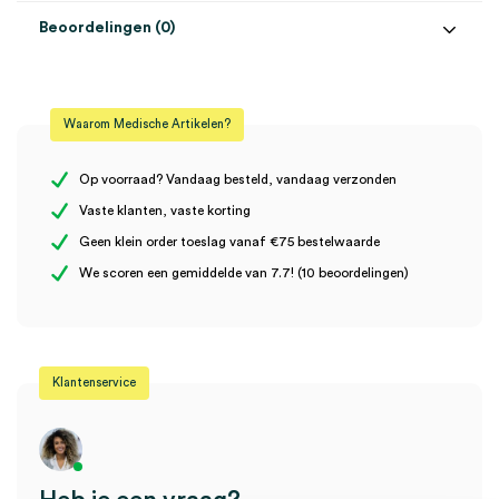
Beoordelingen (0)
Aantal
6 stuks
Beoordelingen
Kleur
wit
Waarom Medische Artikelen?
Uitvoering
H1, 1-laags
Er zijn nog geen beoordelingen.
Op voorraad? Vandaag besteld, vandaag verzonden
Vaste klanten, vaste korting
Geen klein order toeslag vanaf €75 bestelwaarde
Wees de eerste om “Tork Matic extra lange handdoekrol, H1, 1
We scoren een gemiddelde van 7.7! (10 beoordelingen)
laags, wit (6)” te beoordelen
Je moet
ingelogd zijn
om een beoordeling te plaatsen.
Klantenservice