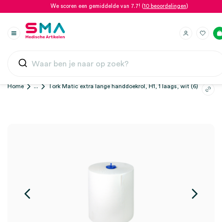
We scoren een gemiddelde van 7.7! (
10 beoordelingen
)
Home
...
Tork Matic extra lange handdoekrol, H1, 1 laags, wit (6)