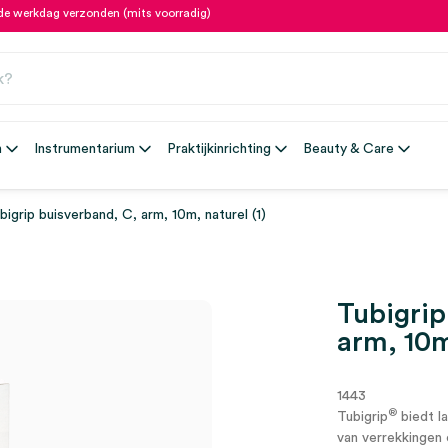
fde werkdag verzonden (mits voorradig)
n
Instrumentarium
Praktijkinrichting
Beauty & Care
bigrip buisverband, C, arm, 10m, naturel (1)
Tubigrip
arm, 10m
1443
®
Tubigrip
biedt l
van verrekkingen 