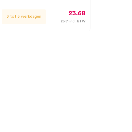
23.68
3 tot 5 werkdagen
25.81
incl. BTW