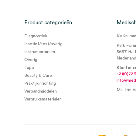
Product categorieën
Medisch
Diagnostiek
KVKnumme
Inactief/test/overig
Park Foru
Instrumentarium
5657 HJ 
Nederlan
Overig
Tape
Klantens
+31(0)73
Beauty & Care
info@medi
Praktijkinrichting
Ma. t/m Vr
Verbandmiddelen
Verbruiksmaterialen