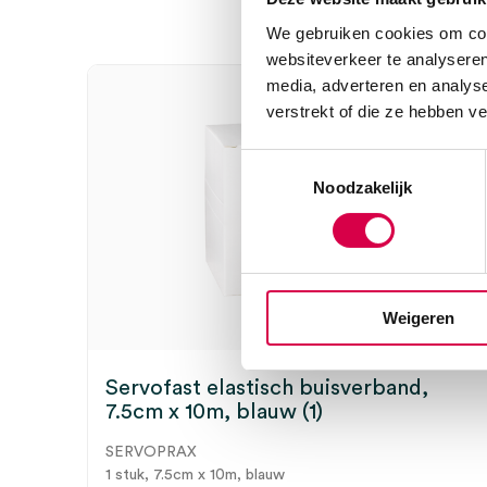
Wees de eerste om “Tubigrip buisverband, C, arm, 10m
We gebruiken cookies om cont
beoordelen
websiteverkeer te analyseren
Je moet
ingelogd zijn
om een beoordeling te plaatsen.
media, adverteren en analys
verstrekt of die ze hebben v
Toestemmingsselectie
Noodzakelijk
Weigeren
Servofast elastisch buisverband,
7.5cm x 10m, blauw (1)
SERVOPRAX
1 stuk, 7.5cm x 10m, blauw