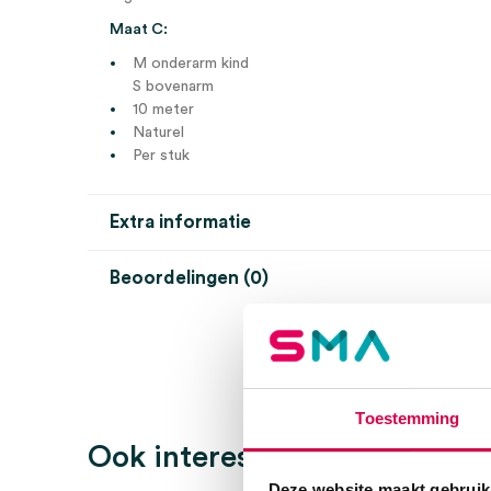
Maat C:
M onderarm kind
S bovenarm
10 meter
Naturel
Per stuk
Extra informatie
Beoordelingen (0)
Aantal
1 stuk
Beoordelingen
Afmeting
10m
Kleur
naturel
Er zijn nog geen beoordelingen.
Toestemming
Maat
C – arm
Ook interessant
Steriel
onsteriel
Deze website maakt gebruik