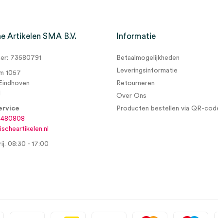
e Artikelen SMA B.V.
Informatie
r: 73580791
Betaalmogelijkheden
Leveringsinformatie
m 1057
Eindhoven
Retourneren
d
Over Ons
ervice
Producten bestellen via QR-cod
6480808
scheartikelen.nl
ij. 08:30 - 17:00