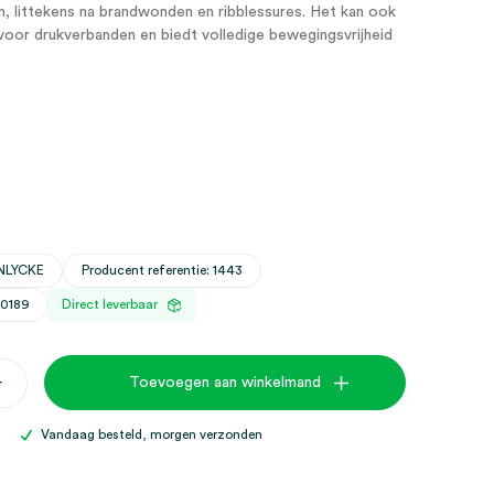
 littekens na brandwonden en ribblessures. Het kan ook
voor drukverbanden en biedt volledige bewegingsvrijheid
NLYCKE
Producent referentie: 1443
30189
Direct leverbaar
+
Toevoegen aan winkelmand
,
Vandaag besteld, morgen verzonden