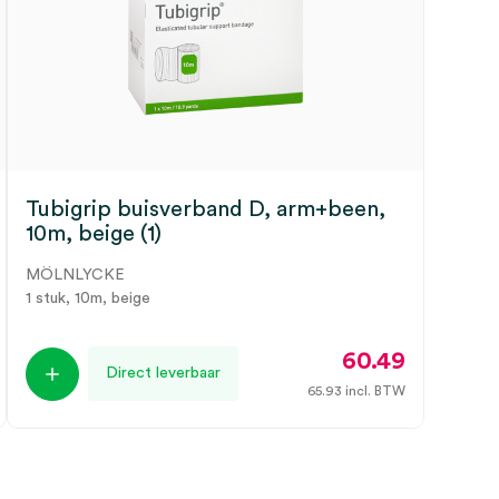
Tubigrip buisverband D, arm+been,
10m, beige (1)
MÖLNLYCKE
1 stuk, 10m, beige
60.49
Direct leverbaar
65.93
incl. BTW