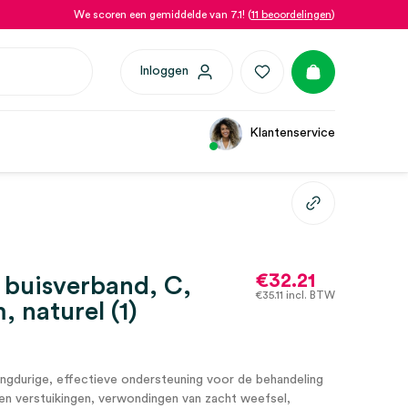
We scoren een gemiddelde van 7.1! (
11 beoordelingen
)
Inloggen
Klantenservice
€
32.21
 buisverband, C,
€
35.11
incl. BTW
, naturel (1)
angdurige, effectieve ondersteuning voor de behandeling
en verstuikingen, verwondingen van zacht weefsel,