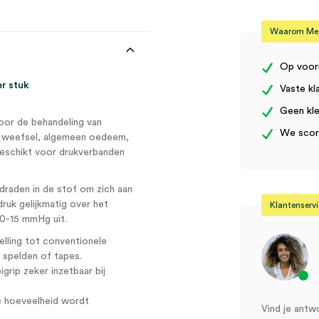
aantal
Waarom Medi
Op voor
er stuk
Vaste kl
Geen kle
oor de behandeling van
We score
ht weefsel, algemeen oedeem,
geschikt voor drukverbanden
raden in de stof om zich aan
ruk gelijkmatig over het
Klantenserv
10-15 mmHg uit.
elling tot conventionele
r spelden of tapes.
rip zeker inzetbaar bij
de hoeveelheid wordt
Vind je antw