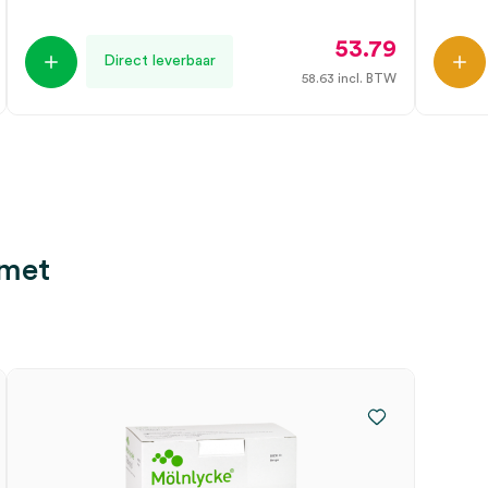
53.79
Direct leverbaar
58.63
incl. BTW
 met