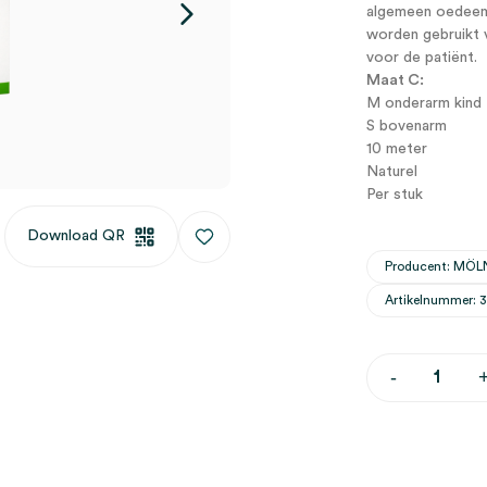
algemeen oedeem,
worden gebruikt 
voor de patiënt.
Maat C:
M onderarm kind
S bovenarm
10 meter
Naturel
Per stuk
Download QR
Producent: MÖL
Artikelnummer: 
Tubigrip
-
buisverband
C,
arm,
10m,
naturel
(1)