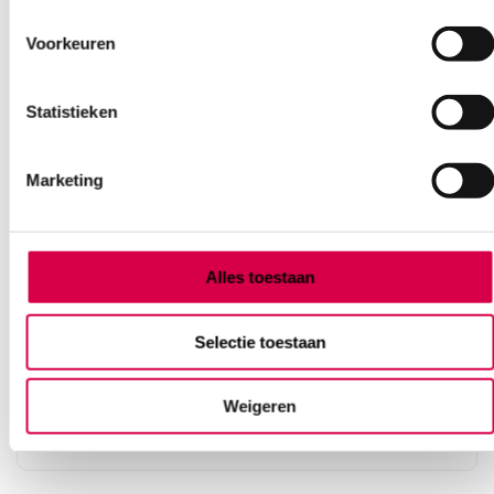
Voorkeuren
Statistieken
Marketing
3M™ Transpore™ White Chirurgische
Alles toestaan
Hechtpleister, 2.5cm x 9.1m (1)
3M
Selectie toestaan
1 stuk, 2.5cm x 9.1m, wit
Weigeren
3.45
3 tot 5 werkdagen
3.76
incl. BTW