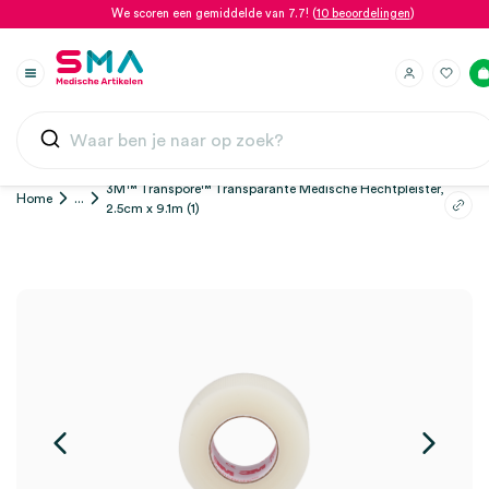
We scoren een gemiddelde van 7.7! (
10 beoordelingen
)
3M™ Transpore™ Transparante Medische Hechtpleister,
Home
...
2.5cm x 9.1m (1)