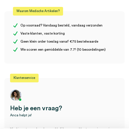
Beoordelingen
Afmeting
2.5cm x 9.1m
Waarom Medische Artikelen?
Kleur
transparant
Er zijn nog geen beoordelingen.
Steriel
onsteriel
Op voorraad? Vandaag besteld, vandaag verzonden
Vaste klanten, vaste korting
Uitvoering
zonder klemring
Geen klein order toeslag vanaf €75 bestelwaarde
Wees de eerste om “3M™ Transpore™ Transparante Medische
We scoren een gemiddelde van 7.7! (10 beoordelingen)
Hechtpleister, 2.5cm x 9.1m (1)” te beoordelen
Je moet
ingelogd zijn
om een beoordeling te plaatsen.
Klantenservice
Heb je een vraag?
Anca helpt je!