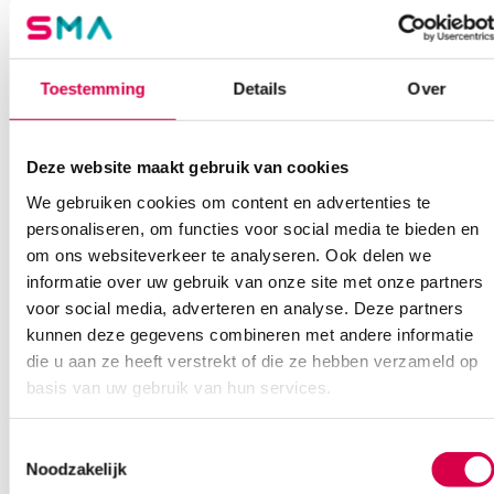
Vind je antwoord snel en makkelijk op onze klantenservice pagina.
Of contacteer ons via een van de onderstaande opties.
Onze klantenservice is bereikbaar van maandag t/m vrijdag van
08:30 tot 17:00
Toestemming
Details
Over
Bel Anca
E-mail Anca
Contactformulier
Deze website maakt gebruik van cookies
We gebruiken cookies om content en advertenties te
personaliseren, om functies voor social media te bieden en
om ons websiteverkeer te analyseren. Ook delen we
informatie over uw gebruik van onze site met onze partners
voor social media, adverteren en analyse. Deze partners
Ook interessant
kunnen deze gegevens combineren met andere informatie
die u aan ze heeft verstrekt of die ze hebben verzameld op
basis van uw gebruik van hun services.
Toestemmingsselectie
Noodzakelijk