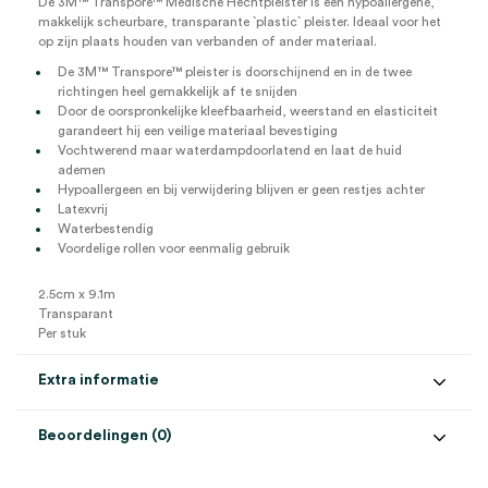
De 3M™ Transpore™ Medische Hechtpleister is een hypoallergene,
makkelijk scheurbare, transparante `plastic` pleister. Ideaal voor het
op zijn plaats houden van verbanden of ander materiaal.
De 3M™ Transpore™ pleister is doorschijnend en in de twee
richtingen heel gemakkelijk af te snijden
Door de oorspronkelijke kleefbaarheid, weerstand en elasticiteit
garandeert hij een veilige materiaal bevestiging
Vochtwerend maar waterdampdoorlatend en laat de huid
ademen
Hypoallergeen en bij verwijdering blijven er geen restjes achter
Latexvrij
Waterbestendig
Voordelige rollen voor eenmalig gebruik
2.5cm x 9.1m
Transparant
Per stuk
Extra informatie
Beoordelingen (0)
Aantal
1 stuk