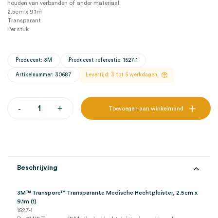
houden van verbanden of ander materiaal.
2.5cm x 9.1m
Transparant
Per stuk
Producent: 3M
Producent referentie: 1527-1
Artikelnummer: 30687
Levertijd: 3 tot 5 werkdagen
3M™
-
+
Toevoegen aan winkelmand
Transpore™
Transparante
Medische
Hechtpleister,
2.5cm
x
9.1m
Beschrijving
(1)
aantal
3M™ Transpore™ Transparante Medische Hechtpleister, 2.5cm x
9.1m (1)
1527-1