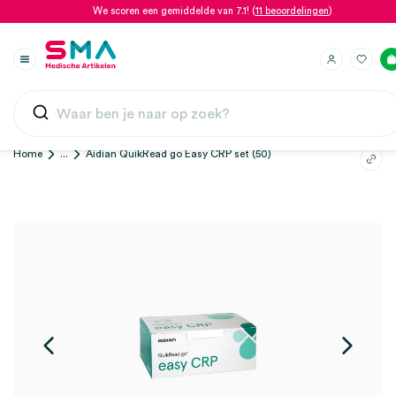
We scoren een gemiddelde van 7.1! (
11 beoordelingen
)
Home
...
Aidian QuikRead go Easy CRP set (50)