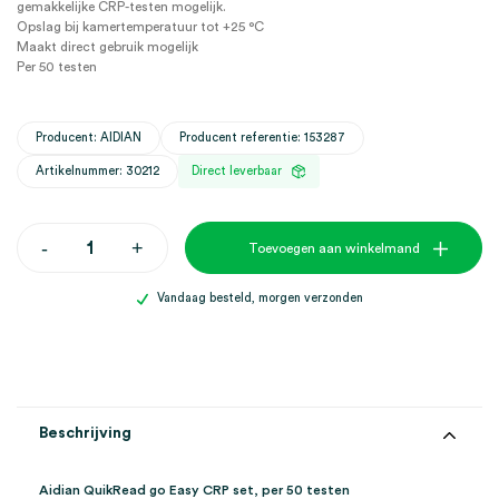
gemakkelijke CRP-testen mogelijk.
Opslag bij kamertemperatuur tot +25 °C
Maakt direct gebruik mogelijk
Per 50 testen
Producent: AIDIAN
Producent referentie: 153287
Artikelnummer: 30212
Direct leverbaar
Aidian
-
+
Toevoegen aan winkelmand
QuikRead
go
Easy
Vandaag besteld, morgen verzonden
CRP
set
(50)
aantal
Beschrijving
Aidian QuikRead go Easy CRP set, per 50 testen