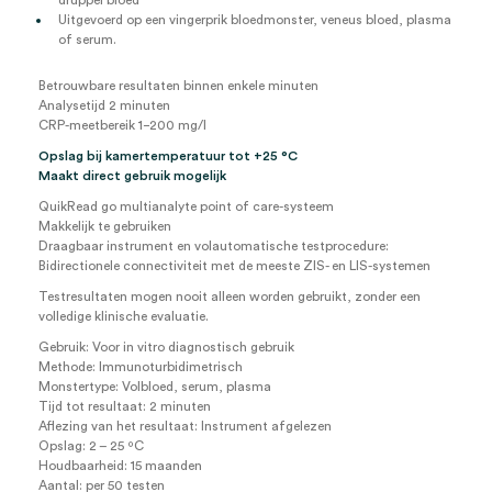
druppel bloed
Uitgevoerd op een vingerprik bloedmonster, veneus bloed, plasma
of serum.
Betrouwbare resultaten binnen enkele minuten
Analysetijd 2 minuten
CRP-meetbereik 1−200 mg/l
Opslag bij kamertemperatuur tot +25 °C
Maakt direct gebruik mogelijk
QuikRead go multianalyte point of care-systeem
Makkelijk te gebruiken
Draagbaar instrument en volautomatische testprocedure:
Bidirectionele connectiviteit met de meeste ZIS- en LIS-systemen
Testresultaten mogen nooit alleen worden gebruikt, zonder een
volledige klinische evaluatie.
Gebruik: Voor in vitro diagnostisch gebruik
Methode: Immunoturbidimetrisch
Monstertype: Volbloed, serum, plasma
Tijd tot resultaat: 2 minuten
Aflezing van het resultaat: Instrument afgelezen
Opslag: 2 – 25 ºC
Houdbaarheid: 15 maanden
Aantal: per 50 testen