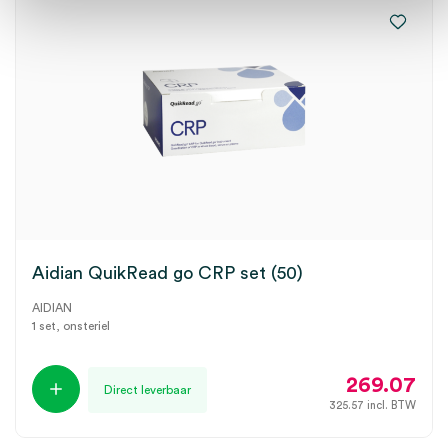
Aidian QuikRead go CRP set (50)
AIDIAN
1 set, onsteriel
269.07
Direct leverbaar
325.57
incl. BTW