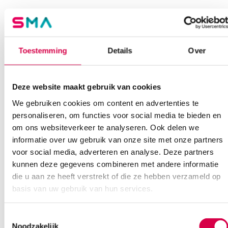
Beoordelingen
Steriel
onsteriel
Waarom Medische Artikelen?
Er zijn nog geen beoordelingen.
Toestemming
Details
Over
Op voorraad? Vandaag besteld, vandaag verzonden
Vaste klanten, vaste korting
Deze website maakt gebruik van cookies
Geen klein order toeslag vanaf €75 bestelwaarde
Wees de eerste om “Aidian QuikRead go Easy CRP set (50)” te
We gebruiken cookies om content en advertenties te
We scoren een gemiddelde van 7.1! (11 beoordelingen)
beoordelen
personaliseren, om functies voor social media te bieden en
Je moet
ingelogd zijn
om een beoordeling te plaatsen.
om ons websiteverkeer te analyseren. Ook delen we
informatie over uw gebruik van onze site met onze partners
voor social media, adverteren en analyse. Deze partners
Klantenservice
kunnen deze gegevens combineren met andere informatie
die u aan ze heeft verstrekt of die ze hebben verzameld op
basis van uw gebruik van hun services.
Heb je een vraag?
Toestemmingsselectie
Anca helpt je!
Noodzakelijk