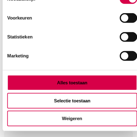
Vind je antwoord snel en makkelijk op onze klantenservice pagina.
Of contacteer ons via een van de onderstaande opties.
Voorkeuren
Onze klantenservice is bereikbaar van maandag t/m vrijdag van
08:30 tot 17:00
Statistieken
Bel Anca
E-mail Anca
Contactformulier
Marketing
Alles toestaan
Ook interessant
Selectie toestaan
Weigeren