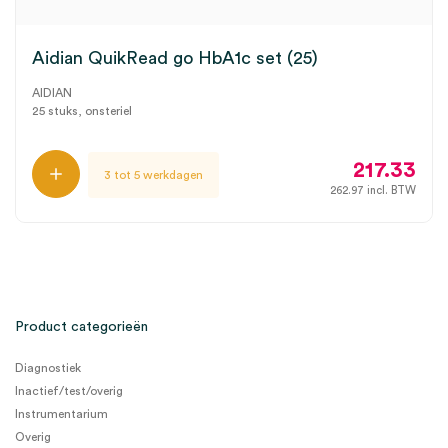
Aidian QuikRead go HbA1c set (25)
AIDIAN
25 stuks, onsteriel
217.33
3 tot 5 werkdagen
262.97
incl. BTW
Product categorieën
Diagnostiek
Inactief/test/overig
Instrumentarium
Overig