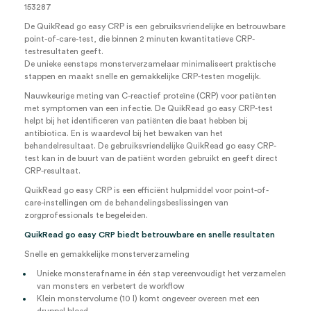
153287
De QuikRead go easy CRP is een gebruiksvriendelijke en betrouwbare
point-of-care-test, die binnen 2 minuten kwantitatieve CRP-
testresultaten geeft.
De unieke eenstaps monsterverzamelaar minimaliseert praktische
stappen en maakt snelle en gemakkelijke CRP-testen mogelijk.
Nauwkeurige meting van C-reactief proteïne (CRP) voor patiënten
met symptomen van een infectie. De QuikRead go easy CRP-test
helpt bij het identificeren van patiënten die baat hebben bij
antibiotica. En is waardevol bij het bewaken van het
behandelresultaat. De gebruiksvriendelijke QuikRead go easy CRP-
test kan in de buurt van de patiënt worden gebruikt en geeft direct
CRP-resultaat.
QuikRead go easy CRP is een efficiënt hulpmiddel voor point-of-
care-instellingen om de behandelingsbeslissingen van
zorgprofessionals te begeleiden.
QuikRead go easy CRP biedt betrouwbare en snelle resultaten
Snelle en gemakkelijke monsterverzameling
Unieke monsterafname in één stap vereenvoudigt het verzamelen
van monsters en verbetert de workflow
Klein monstervolume (10 l) komt ongeveer overeen met een