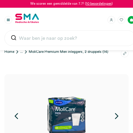
We scoren een gemiddelde van 7.7! (
10 beoordelingen
)
Home
...
MoliCare Premium Men inleggers, 2 druppels (14)