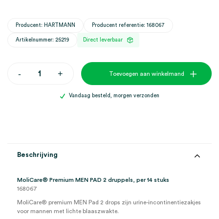
Producent: HARTMANN
Producent referentie: 168067
Artikelnummer: 25219
Direct leverbaar
MoliCare
-
+
Toevoegen aan winkelmand
Premium
Men
inleggers,
Vandaag besteld, morgen verzonden
2
druppels
(14)
aantal
Beschrijving
MoliCare
®
Premium MEN PAD 2 druppels, per 14 stuks
168067
MoliCare® premium MEN Pad 2 drops zijn urine-incontinentiezakjes
voor mannen met lichte blaaszwakte.