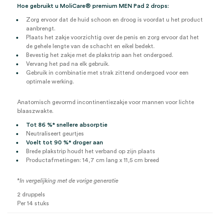
Hoe gebruikt u MoliCare® premium MEN Pad 2 drops:
Zorg ervoor dat de huid schoon en droog is voordat u het product
aanbrengt.
Plaats het zakje voorzichtig over de penis en zorg ervoor dat het
de gehele lengte van de schacht en eikel bedekt.
Bevestig het zakje met de plakstrip aan het ondergoed.
Vervang het pad na elk gebruik.
Gebruik in combinatie met strak zittend ondergoed voor een
optimale werking.
Anatomisch gevormd incontinentiezakje voor mannen voor lichte
blaaszwakte.
Tot 86 %* snellere absorptie
Neutraliseert geurtjes
Voelt tot 90 %* droger aan
Brede plakstrip houdt het verband op zijn plaats
Productafmetingen: 14,7 cm lang x 11,5 cm breed
*
In vergelijking met de vorige generatie
2 druppels
Per 14 stuks