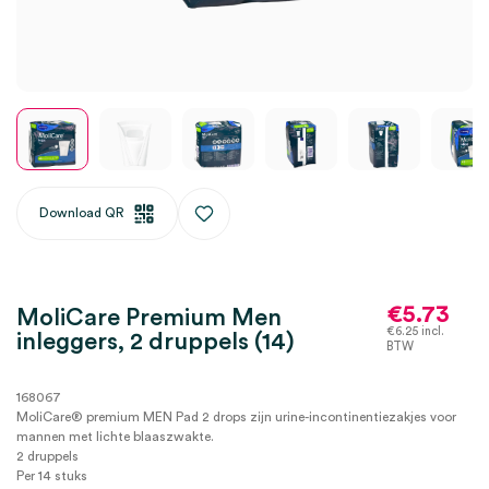
Download QR
€
5.73
MoliCare Premium Men
€
6.25
incl.
inleggers, 2 druppels (14)
BTW
168067
MoliCare® premium MEN Pad 2 drops zijn urine-incontinentiezakjes voor
mannen met lichte blaaszwakte.
2 druppels
Per 14 stuks