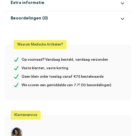
Extra informatie
Beoordelingen (0)
Aantal
14 stuks
Beoordelingen
Bescherming
2 druppels
Waarom Medische Artikelen?
Model
inlegger
Er zijn nog geen beoordelingen.
Steriel
onsteriel
Op voorraad? Vandaag besteld, vandaag verzonden
Vaste klanten, vaste korting
Geen klein order toeslag vanaf €75 bestelwaarde
Wees de eerste om “MoliCare Premium Men inleggers, 2 druppels
We scoren een gemiddelde van 7.7! (10 beoordelingen)
(14)” te beoordelen
Je moet
ingelogd zijn
om een beoordeling te plaatsen.
Klantenservice