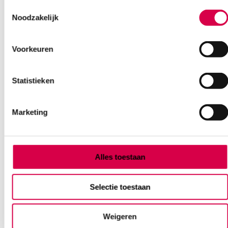
Toestemmingsselectie
Noodzakelijk
Voorkeuren
Statistieken
Marketing
Alles toestaan
MoliCare Premium Form 6D MEN inleggers
Selectie toestaan
(32)
HARTMANN
Weigeren
32 stuks, 6 druppels, inlegger