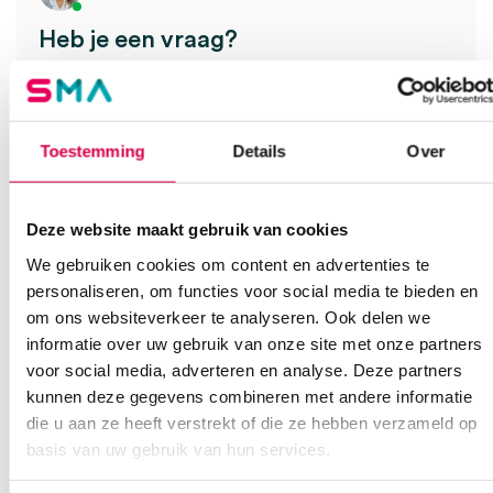
Heb je een vraag?
Anca helpt je!
Vind je antwoord snel en makkelijk op onze klantenservice pagina.
Of contacteer ons via een van de onderstaande opties.
Toestemming
Details
Over
Onze klantenservice is bereikbaar van maandag t/m vrijdag van
08:30 tot 17:00
Deze website maakt gebruik van cookies
Bel Anca
E-mail Anca
Contactformulier
We gebruiken cookies om content en advertenties te
personaliseren, om functies voor social media te bieden en
om ons websiteverkeer te analyseren. Ook delen we
informatie over uw gebruik van onze site met onze partners
voor social media, adverteren en analyse. Deze partners
kunnen deze gegevens combineren met andere informatie
die u aan ze heeft verstrekt of die ze hebben verzameld op
Ook interessant
basis van uw gebruik van hun services.