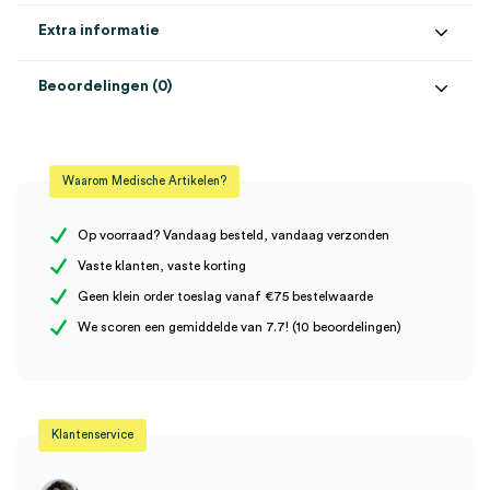
Extra informatie
Beoordelingen (0)
Aantal
1 stuk
Beoordelingen
Volume
1 liter
Waarom Medische Artikelen?
Steriel
onsteriel
Er zijn nog geen beoordelingen.
Op voorraad? Vandaag besteld, vandaag verzonden
Vaste klanten, vaste korting
Geen klein order toeslag vanaf €75 bestelwaarde
Wees de eerste om “Meliseptol Pure oppervlaktedesinfectie, 1
We scoren een gemiddelde van 7.7! (10 beoordelingen)
liter (1)” te beoordelen
Je moet
ingelogd zijn
om een beoordeling te plaatsen.
Klantenservice