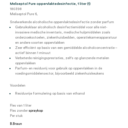
Meliseptol Pure oppervlaktedesinfectie, 1 liter (1)
180398
Meliseptol Pure 1L
Snelwerkende alcoholische oppervlaktedesinfectie zonder parfum
Gebruiksklaar alcoholisch desinfectiemiddel voor alle niet-
invasieve medische inventaris, medische hulpmiddelen zoals
onderzoeksstoelen, ziekenhuisbedden, operatiekamerapparatuur
en andere soorten oppervlakken
Zeer efficiënt op basis van een gemiddelde alcoholconcentratie –
actief binnen 1 minuut
Verbeterde reinigingsprestaties, zelfs op glanzende metalen
oppervlakken
Parfum- en residuvrij voor gebruik op oppervlakken in de
voedingsmiddelensector, bijvoorbeeld ziekenhuiskeukens
Voordelen
Residuvrije formulering op basis van ethanol
Fles van 1 liter
Fles zonder
spraykop
Per stuk
B.Braun