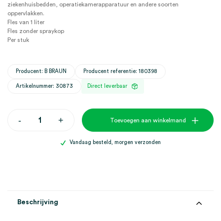
ziekenhuisbedden, operatiekamerapparatuur en andere soorten
oppervlakken.
Fles van 1 liter
Fles zonder spraykop
Per stuk
Producent: B BRAUN
Producent referentie: 180398
Artikelnummer: 30873
Direct leverbaar
Meliseptol
-
+
Toevoegen aan winkelmand
Pure
oppervlaktedesinfectie,
1
Vandaag besteld, morgen verzonden
liter
(1)
aantal
Beschrijving