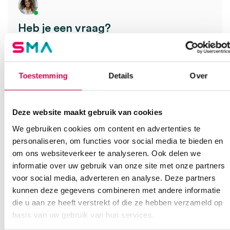
Heb je een vraag?
Anca helpt je!
Vind je antwoord snel en makkelijk op onze klantenservice pagina.
Toestemming
Details
Over
Of contacteer ons via een van de onderstaande opties.
Onze klantenservice is bereikbaar van maandag t/m vrijdag van
08:30 tot 17:00
Deze website maakt gebruik van cookies
Bel Anca
E-mail Anca
Contactformulier
We gebruiken cookies om content en advertenties te
personaliseren, om functies voor social media te bieden en
om ons websiteverkeer te analyseren. Ook delen we
informatie over uw gebruik van onze site met onze partners
voor social media, adverteren en analyse. Deze partners
kunnen deze gegevens combineren met andere informatie
die u aan ze heeft verstrekt of die ze hebben verzameld op
basis van uw gebruik van hun services.
Ook interessant