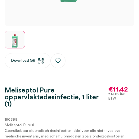
Download QR
€
11.42
Meliseptol Pure
€
13.82
incl.
oppervlaktedesinfectie, 1 liter
BTW
(1)
180398
Meliseptol Pure 1L
Gebruiksklaar alcoholisch desinfectiemiddel voor alle niet-invasieve
medische inventaris, medische hulpmiddelen zoals onderzoeksstoelen,