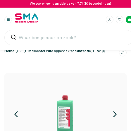
We scoren een gemiddelde van 7.7! (
10 beoordelingen
)
Home
...
Meliseptol Pure oppervlaktedesinfectie, 1 liter (1)