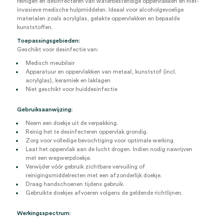
reinigen en desinfecteren van waterbestendige oppervlakken en niet-
invasieve medische hulpmiddelen. Ideaal voor alcoholgevoelige
materialen zoals acrylglas, gelakte oppervlakken en bepaalde
kunststoffen.
Toepassingsgebieden:
Geschikt voor desinfectie van:
Medisch meubilair
Apparatuur en oppervlakken van metaal, kunststof (incl.
acrylglas), keramiek en laklagen
Niet geschikt voor huiddesinfectie
Gebruiksaanwijzing:
Neem een doekje uit de verpakking.
Reinig het te desinfecteren oppervlak grondig.
Zorg voor volledige bevochtiging voor optimale werking.
Laat het oppervlak aan de lucht drogen. Indien nodig nawrijven
met een wegwerpdoekje.
Verwijder vóór gebruik zichtbare vervuiling of
reinigingsmiddelresten met een afzonderlijk doekje.
Draag handschoenen tijdens gebruik.
Gebruikte doekjes afvoeren volgens de geldende richtlijnen.
Werkingsspectrum: