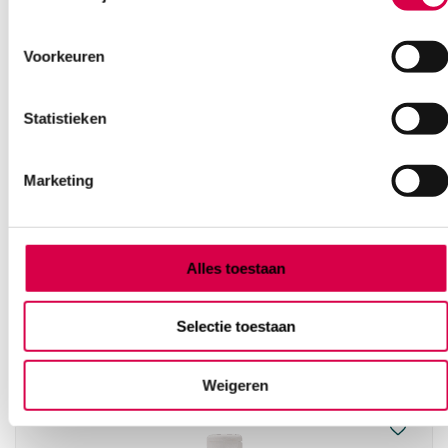
Of contacteer ons via een van de onderstaande opties.
Onze klantenservice is bereikbaar van maandag t/m vrijdag van
08:30 tot 17:00
Voorkeuren
Bel Anca
E-mail Anca
Contactformulier
Statistieken
Marketing
Alles toestaan
Ook interessant
Selectie toestaan
Weigeren