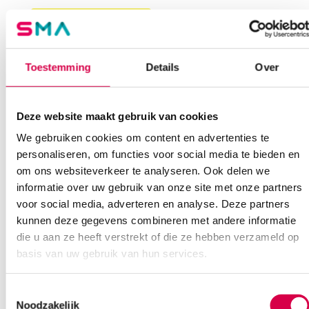
Waarom Medische Artikelen?
Steriel
onsteriel
Er zijn nog geen beoordelingen.
Op voorraad? Vandaag besteld, vandaag verzonden
Toestemming
Details
Over
Vaste klanten, vaste korting
Geen klein order toeslag vanaf €75 bestelwaarde
Wees de eerste om “RHEOSEPT WD plus Wipes Mini, 17cm x
We scoren een gemiddelde van 7.1! (11 beoordelingen)
20cm (30)” te beoordelen
Deze website maakt gebruik van cookies
Je moet
ingelogd zijn
om een beoordeling te plaatsen.
We gebruiken cookies om content en advertenties te
personaliseren, om functies voor social media te bieden en
om ons websiteverkeer te analyseren. Ook delen we
Klantenservice
informatie over uw gebruik van onze site met onze partners
voor social media, adverteren en analyse. Deze partners
kunnen deze gegevens combineren met andere informatie
die u aan ze heeft verstrekt of die ze hebben verzameld op
Heb je een vraag?
basis van uw gebruik van hun services.
Anca helpt je!
Toestemmingsselectie
Vind je antwoord snel en makkelijk op onze klantenservice pagina.
Noodzakelijk