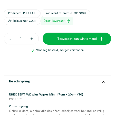
Producent: RHEOSOL
Producent referentie: 20570011
Artikelnummer: 30211
Direct leverbaar
RHEOSEPT
-
+
Toevoegen aan winkelmand
WD
plus
Wipes
Vandaag besteld, morgen verzonden
Mini,
17cm
x
20cm
(30)
aantal
Beschrijving
RHEOSEPT WD plus Wipes Mini, 17cm x 20cm (30)
20570011
Omschrijving:
Gebruiksklare, alcoholvrije desinfectiedoekjes voor het snel en veilig