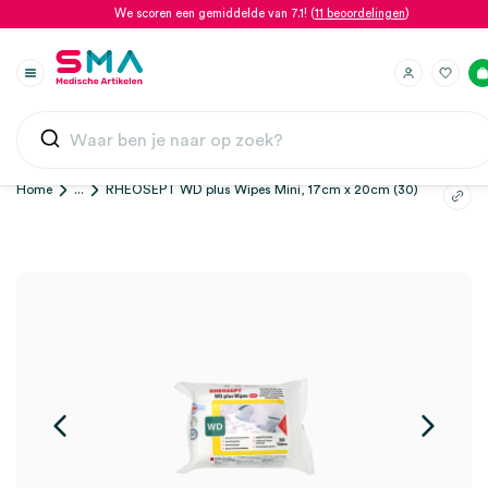
We scoren een gemiddelde van 7.1! (
11 beoordelingen
)
Home
...
RHEOSEPT WD plus Wipes Mini, 17cm x 20cm (30)