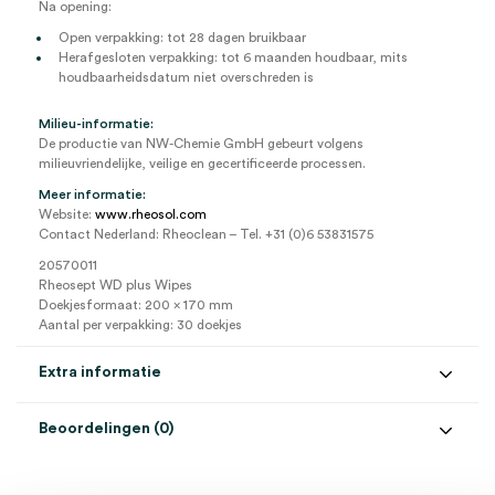
Na opening:
Open verpakking: tot 28 dagen bruikbaar
Herafgesloten verpakking: tot 6 maanden houdbaar, mits
houdbaarheidsdatum niet overschreden is
Milieu-informatie:
De productie van NW-Chemie GmbH gebeurt volgens
milieuvriendelijke, veilige en gecertificeerde processen.
Meer informatie:
Website:
www.rheosol.com
Contact Nederland: Rheoclean – Tel. +31 (0)6 53831575
20570011
Rheosept WD plus Wipes
Doekjesformaat: 200 x 170 mm
Aantal per verpakking: 30 doekjes
Extra informatie
Beoordelingen (0)
Aantal
30 stuks
Beoordelingen
Afmeting
17cm x 20cm