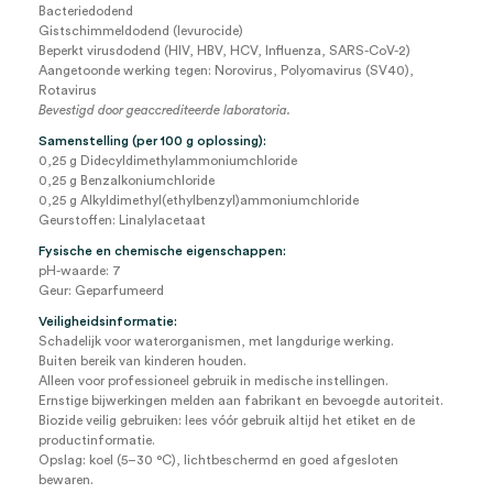
Bacteriedodend
Gistschimmeldodend (levurocide)
Beperkt virusdodend (HIV, HBV, HCV, Influenza, SARS-CoV-2)
Aangetoonde werking tegen: Norovirus, Polyomavirus (SV40),
Rotavirus
Bevestigd door geaccrediteerde laboratoria.
Samenstelling (per 100 g oplossing):
0,25 g Didecyldimethylammoniumchloride
0,25 g Benzalkoniumchloride
0,25 g Alkyldimethyl(ethylbenzyl)ammoniumchloride
Geurstoffen: Linalylacetaat
Fysische en chemische eigenschappen:
pH-waarde: 7
Geur: Geparfumeerd
Veiligheidsinformatie:
Schadelijk voor waterorganismen, met langdurige werking.
Buiten bereik van kinderen houden.
Alleen voor professioneel gebruik in medische instellingen.
Ernstige bijwerkingen melden aan fabrikant en bevoegde autoriteit.
Biozide veilig gebruiken: lees vóór gebruik altijd het etiket en de
productinformatie.
Opslag: koel (5–30 °C), lichtbeschermd en goed afgesloten
bewaren.