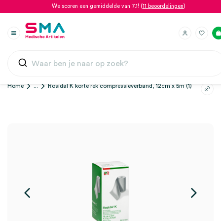
We scoren een gemiddelde van 7.1! (
11 beoordelingen
)
Home
...
Rosidal K korte rek compressieverband, 12cm x 5m (1)