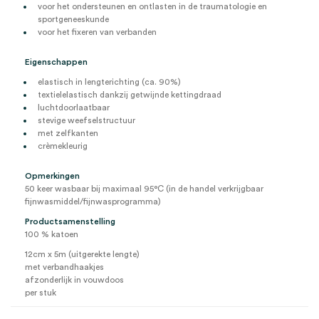
voor het ondersteunen en ontlasten in de traumatologie en
sportgeneeskunde
voor het fixeren van verbanden
Eigenschappen
elastisch in lengterichting (ca. 90%)
textielelastisch dankzij getwijnde kettingdraad
luchtdoorlaatbaar
stevige weefselstructuur
met zelfkanten
crèmekleurig
Opmerkingen
50 keer wasbaar bij maximaal 95°C (in de handel verkrijgbaar
fijnwasmiddel/fijnwasprogramma)
Productsamenstelling
100 % katoen
12cm x 5m (uitgerekte lengte)
met verbandhaakjes
afzonderlijk in vouwdoos
per stuk