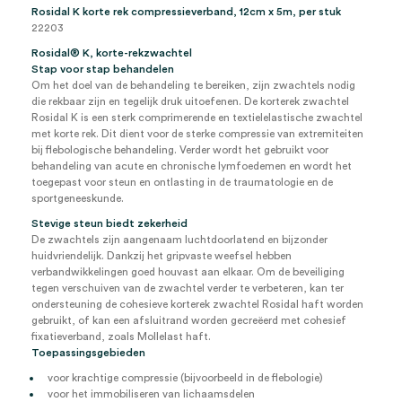
Rosidal K korte rek compressieverband, 12cm x 5m, per stuk
22203
Rosidal
®
K, korte-rekzwachtel
Stap voor stap behandelen
Om het doel van de behandeling te bereiken, zijn zwachtels nodig
die rekbaar zijn en tegelijk druk uitoefenen. De korterek zwachtel
Rosidal K is een sterk comprimerende en textielelastische zwachtel
met korte rek. Dit dient voor de sterke compressie van extremiteiten
bij flebologische behandeling. Verder wordt het gebruikt voor
behandeling van acute en chronische lymfoedemen en wordt het
toegepast voor steun en ontlasting in de traumatologie en de
sportgeneeskunde.
Stevige steun biedt zekerheid
De zwachtels zijn aangenaam luchtdoorlatend en bijzonder
huidvriendelijk. Dankzij het gripvaste weefsel hebben
verbandwikkelingen goed houvast aan elkaar. Om de beveiliging
tegen verschuiven van de zwachtel verder te verbeteren, kan ter
ondersteuning de cohesieve korterek zwachtel Rosidal haft worden
gebruikt, of kan een afsluitrand worden gecreëerd met cohesief
fixatieverband, zoals Mollelast haft.
Toepassingsgebieden
voor krachtige compressie (bijvoorbeeld in de flebologie)
voor het immobiliseren van lichaamsdelen