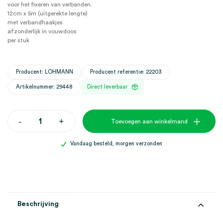
voor het fixeren van verbanden.
12cm x 5m (uitgerekte lengte)
met verbandhaakjes
afzonderlijk in vouwdoos
per stuk
Producent: LOHMANN
Producent referentie: 22203
Artikelnummer: 29448
Direct leverbaar
Rosidal
-
+
Toevoegen aan winkelmand
K
korte
rek
Vandaag besteld, morgen verzonden
compressieverband,
12cm
x
5m
(1)
aantal
Beschrijving