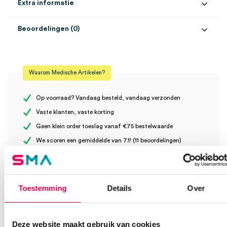
Extra informatie
Beoordelingen (0)
Aantal
1 stuk
Beoordelingen
Afmeting
12cm x 5m
Waarom Medische Artikelen?
Steriel
onsteriel
Er zijn nog geen beoordelingen.
Op voorraad? Vandaag besteld, vandaag verzonden
Vaste klanten, vaste korting
Geen klein order toeslag vanaf €75 bestelwaarde
Wees de eerste om “Rosidal K korte rek compressieverband,
We scoren een gemiddelde van 7.1! (11 beoordelingen)
12cm x 5m (1)” te beoordelen
Je moet
ingelogd zijn
om een beoordeling te plaatsen.
Toestemming
Details
Over
Klantenservice
Deze website maakt gebruik van cookies