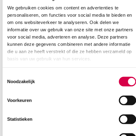
We gebruiken cookies om content en advertenties te
Heb je een vraag?
personaliseren, om functies voor social media te bieden en
Anca helpt je!
om ons websiteverkeer te analyseren. Ook delen we
informatie over uw gebruik van onze site met onze partners
Vind je antwoord snel en makkelijk op onze klantenservice pagina.
voor social media, adverteren en analyse. Deze partners
Of contacteer ons via een van de onderstaande opties.
Onze klantenservice is bereikbaar van maandag t/m vrijdag van
kunnen deze gegevens combineren met andere informatie
08:30 tot 17:00
die u aan ze heeft verstrekt of die ze hebben verzameld op
basis van uw gebruik van hun services.
Bel Anca
E-mail Anca
Contactformulier
Toestemmingsselectie
Noodzakelijk
Voorkeuren
Statistieken
Ook interessant