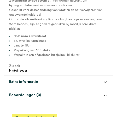
Zilvernitraat (Helse Steen) stiften worden gebruikt om
hypergranulatie weefsel mee aan te stippen.
Geschikt voor de behandeling van wratten en het verwijderen van
ongewenste huidgroei.
Omdat de zilvernitraat applicators buigbaar zijn en een lengte van
15cm hebben, zijn ze goed te gebruiken bij moeilijk bereikbare
plekken.
95% m/m zilvernitraat
5% w/w kaliumnitraat
Lengte: 15cm
Verpakking van 100 stuks
Verpakt in een afgesloten buisje incl. bijsluiter
Zie ook:
Histofreezer
Extra informatie
Beoordelingen (0)
Aantal
100 stuks
Beoordelingen
Concentratie
95% zilvernitraat