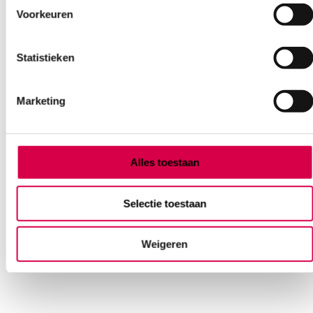
Voorkeuren
Statistieken
Marketing
Histofreezer cryochirurgie, medium, 2x 80ml
gasfles, 52x 5mm applicators
Alles toestaan
CRYOCONCEPTS
1 set, 5mm, M
Selectie toestaan
73.24
Direct leverbaar
Weigeren
79.83
incl. BTW