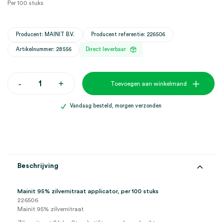
Per 100 stuks
Producent: MAINIT B.V.
Producent referentie: 226506
Artikelnummer: 28556
Direct leverbaar
Mainit
-
+
Toevoegen aan winkelmand
95%
zilvernitraat
applicator
Vandaag besteld, morgen verzonden
(100)
aantal
Beschrijving
Mainit 95% zilvernitraat applicator, per 100 stuks
226506
Mainit 95% zilvernitraat