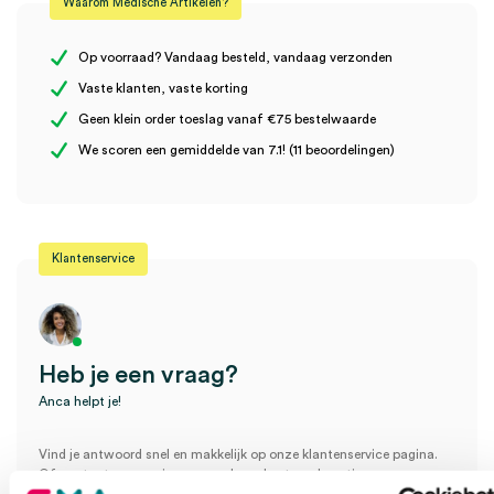
Waarom Medische Artikelen?
Steriel
onsteriel
Er zijn nog geen beoordelingen.
Op voorraad? Vandaag besteld, vandaag verzonden
Vaste klanten, vaste korting
Geen klein order toeslag vanaf €75 bestelwaarde
Wees de eerste om “Mainit 95% zilvernitraat applicator (100)” te
We scoren een gemiddelde van 7.1! (11 beoordelingen)
beoordelen
Je moet
ingelogd zijn
om een beoordeling te plaatsen.
Klantenservice
Heb je een vraag?
Anca helpt je!
Vind je antwoord snel en makkelijk op onze klantenservice pagina.
Of contacteer ons via een van de onderstaande opties.