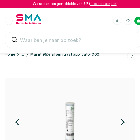
We scoren een gemiddelde van 7.1! (
11 beoordelingen
)
Home
...
Mainit 95% zilvernitraat applicator (100)