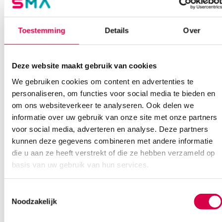
Onze klantenservice is bereikbaar van maandag t/m vrijdag van
08:30 tot 17:00
Toestemming
Details
Over
Bel Anca
E-mail Anca
Contactformulier
Deze website maakt gebruik van cookies
We gebruiken cookies om content en advertenties te
personaliseren, om functies voor social media te bieden en
om ons websiteverkeer te analyseren. Ook delen we
informatie over uw gebruik van onze site met onze partners
Ook interessant
voor social media, adverteren en analyse. Deze partners
kunnen deze gegevens combineren met andere informatie
die u aan ze heeft verstrekt of die ze hebben verzameld op
basis van uw gebruik van hun services.
Toestemmingsselectie
Noodzakelijk