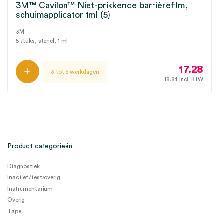
3M™ Cavilon™ Niet-prikkende barrièrefilm,
schuimapplicator 1ml (5)
3M
5 stuks, steriel, 1 ml
17.28
3 tot 5 werkdagen
18.84
incl. BTW
Product categorieën
Diagnostiek
Inactief/test/overig
Instrumentarium
Overig
Tape