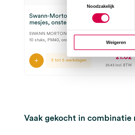
Noodzakelijk
Swann-Morton PM40 post mortem
mesjes, onsteriel (10)
SWANN MORTON
10 stuks, PM40, onsteriel
Weigeren
21.02
3 tot 5 werkdagen
25.43
incl. BTW
Vaak gekocht in combinatie