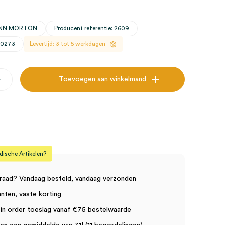
WANN MORTON
Producent referentie: 2609
30273
Levertijd: 3 tot 5 werkdagen
+
Toevoegen aan winkelmand
p
sche Artikelen?
raad? Vandaag besteld, vandaag verzonden
anten, vaste korting
in order toeslag vanaf €75 bestelwaarde