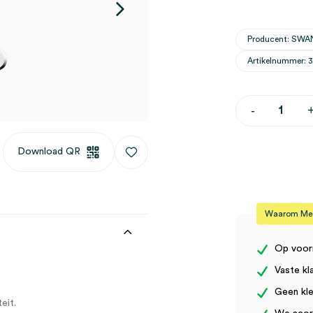
Producent: S
Artikelnummer: 
Swann-
-
Morton
PM8
scalpelgree
Download QR
(1)
aantal
Waarom Medi
Op voor
Vaste kl
Geen kle
eit.