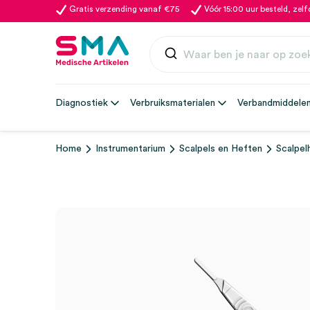
Gratis verzending vanaf €75
Vóór 15:00 uur besteld, zel
Diagnostiek
Verbruiksmaterialen
Verbandmiddele
Home
Instrumentarium
Scalpels en Heften
Scalpel