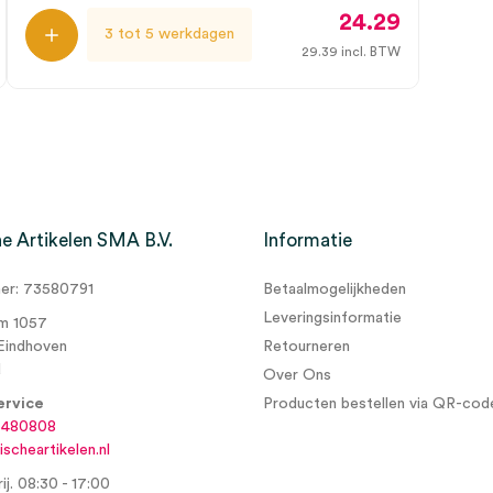
24.29
3 tot 5 werkdagen
29.39
incl. BTW
e Artikelen SMA B.V.
Informatie
r: 73580791
Betaalmogelijkheden
Leveringsinformatie
m 1057
Eindhoven
Retourneren
d
Over Ons
ervice
Producten bestellen via QR-cod
6480808
scheartikelen.nl
ij. 08:30 - 17:00