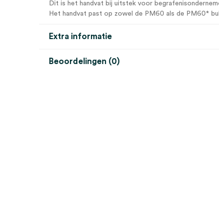
Dit is het handvat bij uitstek voor begrafenisondernem
Het handvat past op zowel de PM60 als de PM60* bull
Extra informatie
Beoordelingen (0)
Aantal
1 stuk
Beoordelingen
Model
PM8
Steriel
onsteriel
Er zijn nog geen beoordelingen.
Wees de eerste om “Swann-Morton PM8 scalpelgreep
Je moet
ingelogd zijn
om een beoordeling te plaatsen.