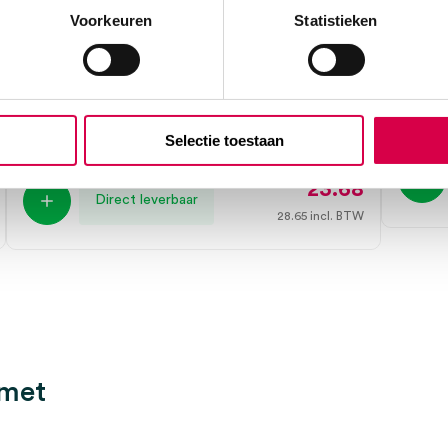
Voorkeuren
Statistieken
Swann-Morton PM60 post mortem
Swann
mesjes, onsteriel (50)
SWAN
1 stuk, n
SWANN MORTON
50 stuks, PM60, onsteriel
Selectie toestaan
23.68
Direct leverbaar
28.65
incl. BTW
 met