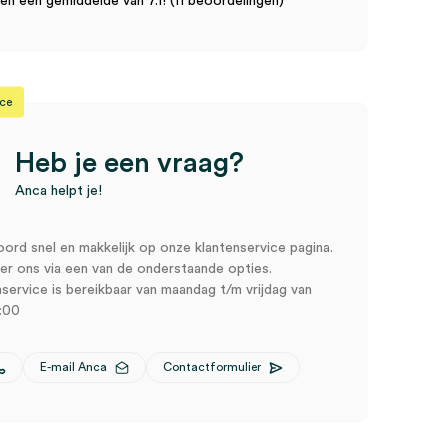
n een gemiddelde van 7.1! (11 beoordelingen)
ice
Heb je een vraag?
Anca helpt je!
oord snel en makkelijk op onze klantenservice pagina.
r ons via een van de onderstaande opties.
service is bereikbaar van maandag t/m vrijdag van
:00
E-mail Anca
Contactformulier