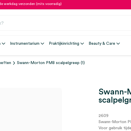
fde werkdag verzonden (mits voorradig)
n
Instrumentarium
Praktijkinrichting
Beauty & Care
heften
Swann-Morton PM8 scalpelgreep (1)
Swann-
scalpelg
2609
Swann-Morton PM
Voor gebruik tij