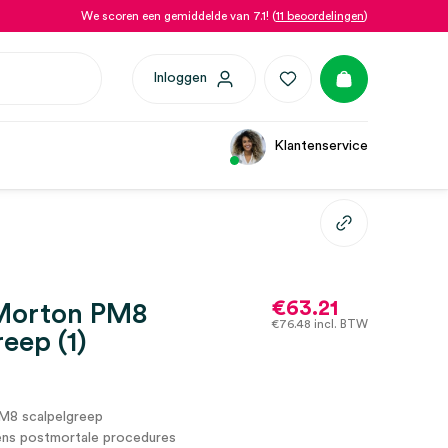
We scoren een gemiddelde van 7.1! (
11 beoordelingen
)
Inloggen
Klantenservice
€
63.21
Morton PM8
€
76.48
incl. BTW
reep (1)
8 scalpelgreep
dens postmortale procedures