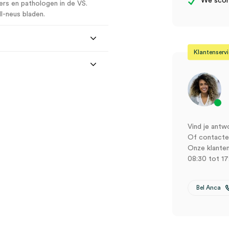
We score
ers en pathologen in de VS.
-neus bladen.
Klantenserv
Vind je antw
Of contactee
Onze klanten
08:30 tot 17
 (1)” te beoordelen
Bel Anca