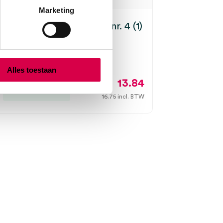
Marketing
-Morton scalpelgreep, nr. 4 (1)
N MORTON
r. 4, onsteriel
Alles toestaan
13.84
Direct leverbaar
16.75
incl. BTW