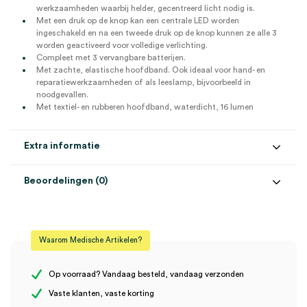
werkzaamheden waarbij helder, gecentreerd licht nodig is.
Met een druk op de knop kan een centrale LED worden
ingeschakeld en na een tweede druk op de knop kunnen ze alle 3
worden geactiveerd voor volledige verlichting.
Compleet met 3 vervangbare batterijen.
Met zachte, elastische hoofdband. Ook ideaal voor hand- en
reparatiewerkzaamheden of als leeslamp, bijvoorbeeld in
noodgevallen.
Met textiel- en rubberen hoofdband, waterdicht, 16 lumen
Extra informatie
Beoordelingen (0)
Aantal
1 set
Beoordelingen
Steriel
onsteriel
Waarom Medische Artikelen?
Uitvoering
LED
Er zijn nog geen beoordelingen.
Op voorraad? Vandaag besteld, vandaag verzonden
Vaste klanten, vaste korting