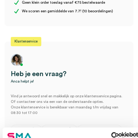
Geen klein order toeslag vanaf €75 bestelwaarde
Wees de eerste om “Peli Headsup Lite 2610 led voorhoofdlamp,
We scoren een gemiddelde van 7.7! (10 beoordelingen)
incl. batterijen (set)” te beoordelen
Je moet
ingelogd zijn
om een beoordeling te plaatsen.
Klantenservice
Heb je een vraag?
Anca helpt je!
Vind je antwoord snel en makkelijk op onze klantenservice pagina.
Of contacteer ons via een van de onderstaande opties.
Onze klantenservice is bereikbaar van maandag t/m vrijdag van
08:30 tot 17:00
Bel Anca
E-mail Anca
Contactformulier