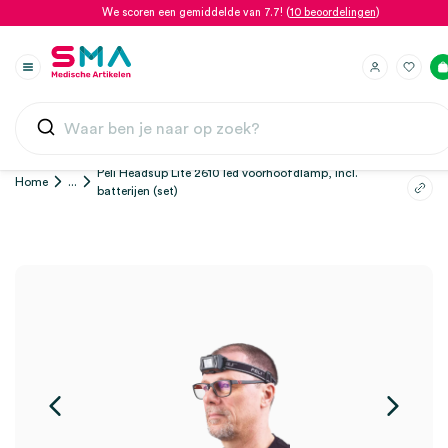
We scoren een gemiddelde van 7.7! (
10 beoordelingen
)
Peli Headsup Lite 2610 led voorhoofdlamp, incl.
Home
...
batterijen (set)