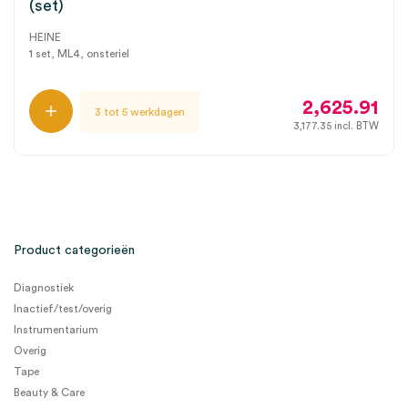
(set)
HEINE
1 set, ML4, onsteriel
2,625.91
3 tot 5 werkdagen
3,177.35
incl. BTW
Product categorieën
Diagnostiek
Inactief/test/overig
Instrumentarium
Overig
Tape
Beauty & Care