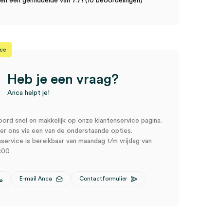
n een gemiddelde van 7.7! (10 beoordelingen)
ice
Heb je een vraag?
Anca helpt je!
oord snel en makkelijk op onze klantenservice pagina.
r ons via een van de onderstaande opties.
service is bereikbaar van maandag t/m vrijdag van
:00
E-mail Anca
Contactformulier