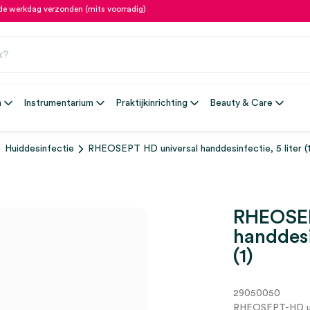
fde werkdag verzonden (mits voorradig)
n
Instrumentarium
Praktijkinrichting
Beauty & Care
Huiddesinfectie
RHEOSEPT HD universal handdesinfectie, 5 liter (1
RHEOSEP
handdesi
(1)
29050050
RHEOSEPT-HD un