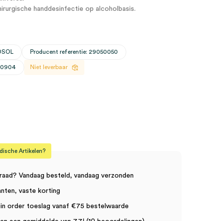
irurgische handdesinfectie op alcoholbasis.
OSOL
Producent referentie: 29050050
 30904
Niet leverbaar
sche Artikelen?
raad? Vandaag besteld, vandaag verzonden
anten, vaste korting
in order toeslag vanaf €75 bestelwaarde