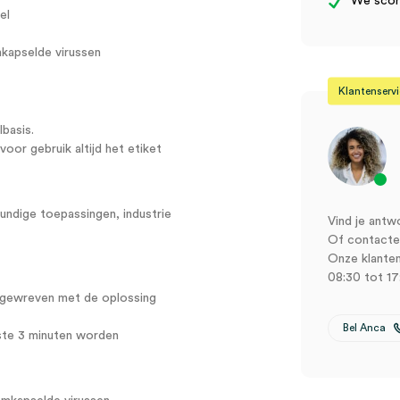
We score
el
mkapselde virussen
Klantenserv
basis.
oor gebruik altijd het etiket
undige toepassingen, industrie
Vind je antw
Of contactee
Onze klanten
08:30 tot 17
ngewreven met de oplossing
Bel Anca
ste 3 minuten worden