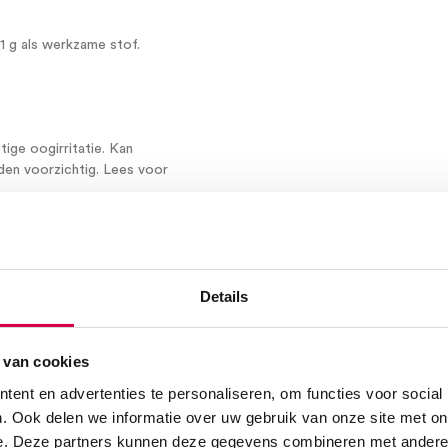
,1 g als werkzame stof.
ige oogirritatie. Kan
iden voorzichtig. Lees voor
ten.
apart op de verpakking zijn
Details
 BEREG-01737 en in Nederland
 van cookies
heosol.com
– Individuele
ent en advertenties te personaliseren, om functies voor social
nemen met onze binnendienst:
. Ook delen we informatie over uw gebruik van onze site met on
com.
e. Deze partners kunnen deze gegevens combineren met andere i