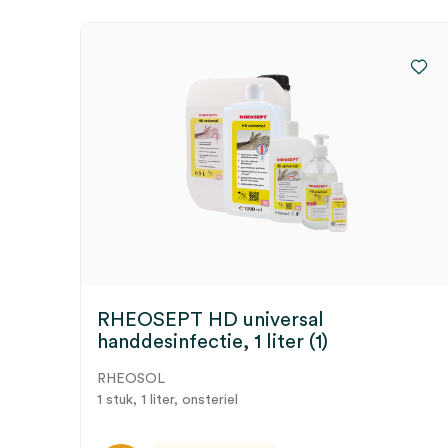
beoordelen
Je moet
ingelogd zijn
om een beoordeling te plaatsen.
RHEOSEPT HD universal
handdesinfectie, 1 liter (1)
RHEOSOL
1 stuk, 1 liter, onsteriel