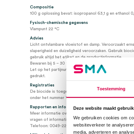
Compositie
100 g oplossing bevat: isopropanol 63,1 g en ethanol 0
Fysisch-chemische gegevens
Vlampunt 22 °C
Advies
Licht ontvlambare vloeistof en damp. Veroorzaakt ernst
slaperigheid en duizeligheid veroorzaken. Gebruik bioc
gebruik altijd het etiket en de productinformatie.
Bewaren bij 5 – 30 °C, beschermd tegen licht en geslo
Let op het partijnummer en de houdbaarheidsdatum die 
gedrukt.
Registraties
Toestemming
De biocide is toegelaten in België onder het nummer
onder het nummer 16718 N.
Rapporten en informatie van deskundigen
Deze website maakt gebruik
Meer informatie over dit product vindt u onder
www.r
We gebruiken cookies om cont
vragen of informatie over taxaties kunt u contact op
websiteverkeer te analyseren
Telefoon: 0049-2241 – 3923-70 E-mail: info@rheosol.
media, adverteren en analys