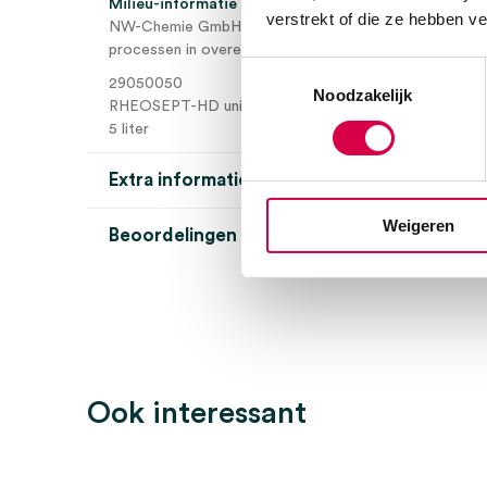
Milieu-informatie
verstrekt of die ze hebben v
NW-Chemie GmbH produceert volgens geavanceerde, vei
processen in overeenstemming met hoge kwaliteitsno
Toestemmingsselectie
29050050
Noodzakelijk
RHEOSEPT-HD universal
5 liter
Extra informatie
Weigeren
Beoordelingen (0)
Aantal
1 stuk
Beoordelingen
Volume
5 liter
Steriel
onsteriel
Er zijn nog geen beoordelingen.
Ook interessant
Wees de eerste om “RHEOSEPT HD universal handdesinf