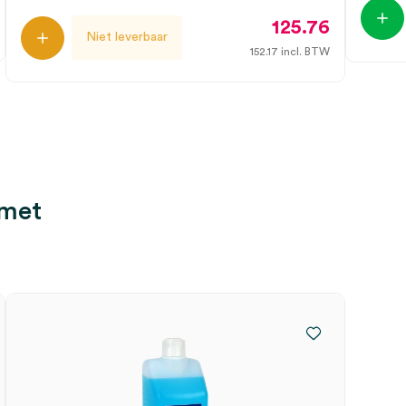
125.76
Niet leverbaar
152.17
incl. BTW
 met