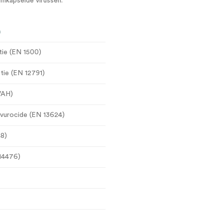
mkapselde virussen.
m
tie (EN 1500)
tie (EN 12791)
(VAH)
evurocide (EN 13624)
48)
14476)