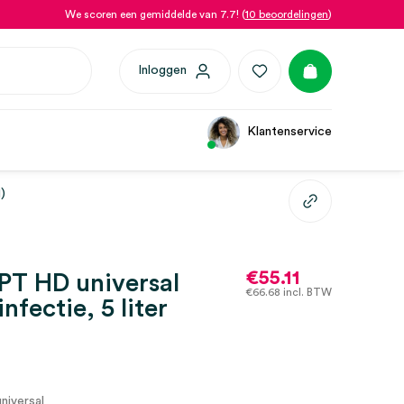
We scoren een gemiddelde van 7.7! (
10 beoordelingen
)
Inloggen
Klantenservice
)
€
55.11
T HD universal
€
66.68
incl. BTW
nfectie, 5 liter
iversal