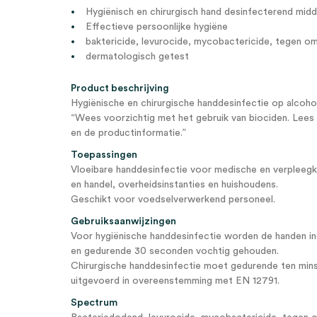
Hygiënisch en chirurgisch hand desinfecterend midd
Effectieve persoonlijke hygiëne
baktericide, levurocide, mycobactericide, tegen o
dermatologisch getest
Product beschrijving
Hygiënische en chirurgische handdesinfectie op alcohol
“Wees voorzichtig met het gebruik van biociden. Lees v
en de productinformatie.”
Toepassingen
Vloeibare handdesinfectie voor medische en verpleegk
en handel, overheidsinstanties en huishoudens.
Geschikt voor voedselverwerkend personeel.
Gebruiksaanwijzingen
Voor hygiënische handdesinfectie worden de handen i
en gedurende 30 seconden vochtig gehouden.
Chirurgische handdesinfectie moet gedurende ten min
uitgevoerd in overeenstemming met EN 12791.
Spectrum