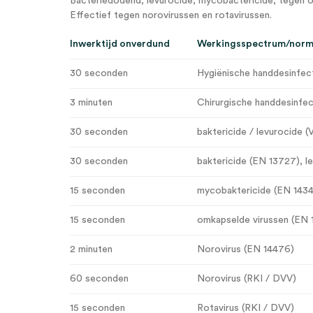
Bacteriedodend, levurocide, mycobactericide, tegen o
Effectief tegen norovirussen en rotavirussen.
Inwerktijd onverdund
Werkingsspectrum/nor
30 seconden
Hygiënische handdesinfec
3 minuten
Chirurgische handdesinfec
30 seconden
baktericide / levurocide 
30 seconden
baktericide (EN 13727), l
15 seconden
mycobaktericide (EN 143
15 seconden
omkapselde virussen (EN 
2 minuten
Norovirus (EN 14476)
60 seconden
Norovirus (RKI / DVV)
15 seconden
Rotavirus (RKI / DVV)