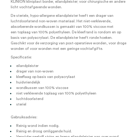
KLINION kliniplast border, eilandpleister; voor chirurgische en andere
licht vochtafgevende wonden.
De steriele, hypo-allergene eilandpleister heeft een drager van
luchtdoorlatend non-woven materiaal. Het niet-verklevende,
absorberende wondkussen is gemaakt van 100% viscose met
een toplaag van 100% polyethyleen. De kleefrand is rondom en op
basis van polyacrylaat. De eilandpleister heeft ronde hoeken.
Geschikt voor de verzorging van post-operatieve wonden, voor droge
wonden of voor wonden met een geringe vochtafgifte.
Specificatie:
eilandpleister
drager van non-woven
kleeflaag op basis van polyacrylaat
huidvriendelijk
wondkussen van 100% viscose
niet verklevende toplaag van 100% polyethyleen
luchtdoorlatend
steriel
Gebruiksadvies:
Reinig wond indien nodig.
Reinig en droog omliggende huid.
Verwijder peeloff strips en breng eilandpleister aan over wond.