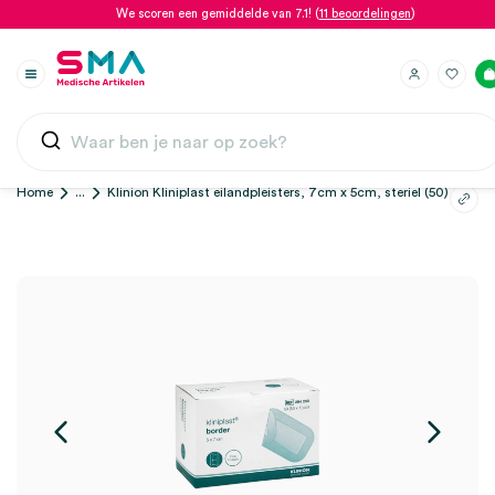
We scoren een gemiddelde van 7.1! (
11 beoordelingen
)
Home
...
Klinion Kliniplast eilandpleisters, 7cm x 5cm, steriel (50)