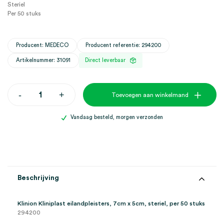
Steriel
Per 50 stuks
Producent: MEDECO
Producent referentie: 294200
Artikelnummer: 31091
Direct leverbaar
Klinion
-
+
Toevoegen aan winkelmand
Kliniplast
eilandpleisters,
7cm
Vandaag besteld, morgen verzonden
x
5cm,
steriel
(50)
aantal
Beschrijving
Klinion Kliniplast eilandpleisters, 7cm x 5cm, steriel, per 50 stuks
294200