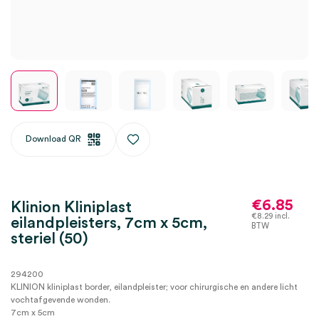
Download QR
€
6.85
Klinion Kliniplast
€
8.29
incl.
eilandpleisters, 7cm x 5cm,
BTW
steriel (50)
294200
KLINION kliniplast border, eilandpleister; voor chirurgische en andere licht
vochtafgevende wonden.
7cm x 5cm