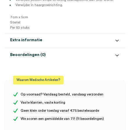
Verwijder in haargroeirichting.
7cm x 5cm
Steriel
Per 50 stuks
Extra informatie
Beoordelingen (0)
Aantal
50 stuks
Beoordelingen
Afmeting
5cm x 7cm
Waarom Medische Artikelen?
Steriel
steriel
Er zijn nog geen beoordelingen.
Op voorraad? Vandaag besteld, vandaag verzonden
Vaste klanten, vaste korting
Geen klein order toeslag vanaf €75 bestelwaarde
Wees de eerste om “Klinion Kliniplast eilandpleisters, 7cm x 5cm,
We scoren een gemiddelde van 7.1! (11 beoordelingen)
steriel (50)” te beoordelen
Je moet
ingelogd zijn
om een beoordeling te plaatsen.