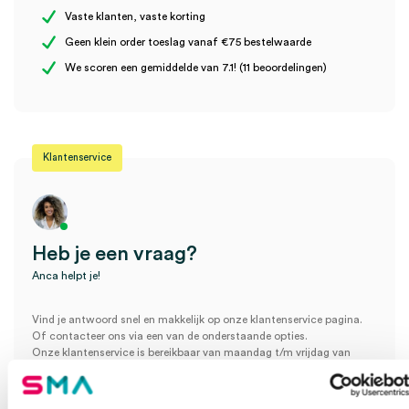
Vaste klanten, vaste korting
Geen klein order toeslag vanaf €75 bestelwaarde
Wees de eerste om “3M™ Medipore™ Chirurgische Hechtpleister
We scoren een gemiddelde van 7.1! (11 beoordelingen)
HP, 10cm x 10m (1)” te beoordelen
Je moet
ingelogd zijn
om een beoordeling te plaatsen.
Klantenservice
Heb je een vraag?
Anca helpt je!
Vind je antwoord snel en makkelijk op onze klantenservice pagina.
Of contacteer ons via een van de onderstaande opties.
Onze klantenservice is bereikbaar van maandag t/m vrijdag van
08:30 tot 17:00