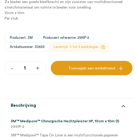
Ze bieden een goede kleefkracht en zijn voorzien van multidirectioneel
stretchmateriaal om ruimte te bieden voor zwelling.
10cm x 10m
Per stuk
Producent: 3M
Producent referentie: 2991P-2
Artikelnummer: 30693
Levertijd: 3 tot 5 werkdagen
3M™
-
+
Toevoegen aan winkelmand
Medipore™
Chirurgische
Hechtpleister
HP,
10cm
x
10m
Beschrijving
(1)
aantal
3M™ Medipore™ Chirurgische Hechtpleister HP, 10cm x 10m (1)
2991P-2
3M™ Medipore™ Tape On Liner is een multifunctionele papieren