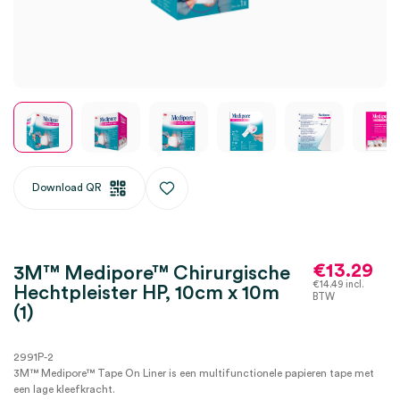
Download QR
€
13.29
3M™ Medipore™ Chirurgische
€
14.49
incl.
Hechtpleister HP, 10cm x 10m
BTW
(1)
2991P-2
3M™ Medipore™ Tape On Liner is een multifunctionele papieren tape met
een lage kleefkracht.