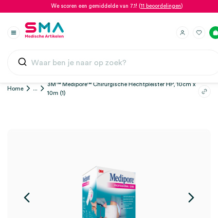
We scoren een gemiddelde van 7.1! (
11 beoordelingen
)
3M™ Medipore™ Chirurgische Hechtpleister HP, 10cm x
Home
...
10m (1)