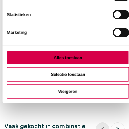
Statistieken
Marketing
Curafix H klevende fixatiepleister, 10m x 10cm
(1)
Alles toestaan
LOHMANN
1 stuk, 10cm x 10m, wit
Selectie toestaan
6.45
Direct leverbaar
7.03
incl. BTW
Weigeren
Vaak gekocht in combinatie