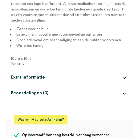
tape met een lage kleefkracht. Al onze medische tapes zijn latexvrij,
hypoallergeen en waterbestendig. Ze bieden een goede kleefkracht
en zijn voorzien van multidirectioneel stretchmateriaal om ruimte te
bieden voor zwelling.
Zacht voor de huid
Latexvrij en hypoallergeen voor gevoelige patiënten
Goed ademend om beschadigingen aan de huid te voorkomen
Waterbestendig
10cm x 10m
Per stuk
Extra informatie
Beoordelingen (0)
Aantal
1 stuk
Beoordelingen
Afmeting
10cm x 10m
Waarom Medische Artikelen?
Steriel
onsteriel
Er zijn nog geen beoordelingen.
Op voorraad? Vandaag besteld, vandaag verzonden