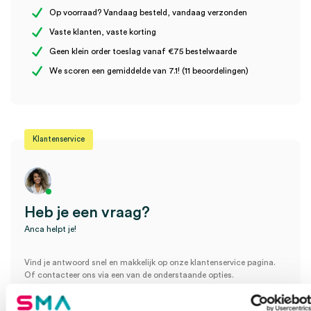
Op voorraad? Vandaag besteld, vandaag verzonden
Vaste klanten, vaste korting
Geen klein order toeslag vanaf €75 bestelwaarde
Wees de eerste om “Merocel neustampon, 10cm, steriel (1)” te
We scoren een gemiddelde van 7.1! (11 beoordelingen)
beoordelen
Je moet
ingelogd zijn
om een beoordeling te plaatsen.
Klantenservice
Heb je een vraag?
Anca helpt je!
Vind je antwoord snel en makkelijk op onze klantenservice pagina.
Of contacteer ons via een van de onderstaande opties.
Onze klantenservice is bereikbaar van maandag t/m vrijdag van
08:30 tot 17:00