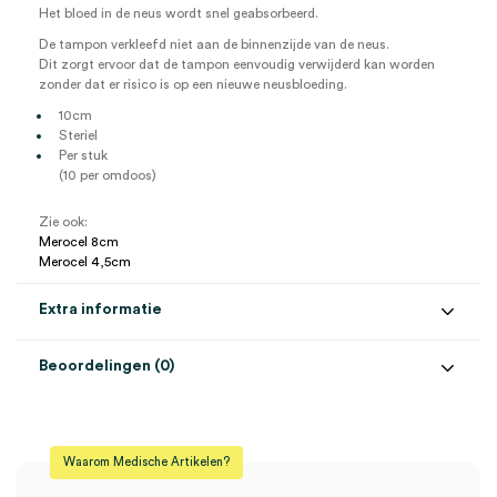
Het bloed in de neus wordt snel geabsorbeerd.
De tampon verkleefd niet aan de binnenzijde van de neus.
Dit zorgt ervoor dat de tampon eenvoudig verwijderd kan worden
zonder dat er risico is op een nieuwe neusbloeding.
10cm
Steriel
Per stuk
(10 per omdoos)
Zie ook:
Merocel 8cm
Merocel 4,5cm
Extra informatie
Beoordelingen (0)
Aantal
1 stuk
Beoordelingen
Afmeting
10cm
Waarom Medische Artikelen?
Steriel
steriel
Er zijn nog geen beoordelingen.