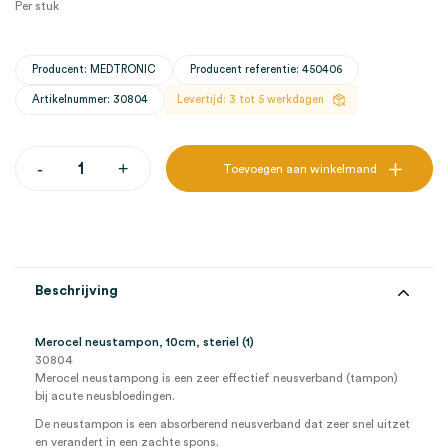
Per stuk
Producent: MEDTRONIC
Producent referentie: 450406
Artikelnummer: 30804
Levertijd: 3 tot 5 werkdagen
Merocel
-
+
Toevoegen aan winkelmand
neustampon,
10cm,
steriel
(1)
aantal
Beschrijving
Merocel neustampon, 10cm, steriel (1)
30804
Merocel neustampong is een zeer effectief neusverband (tampon)
bij acute neusbloedingen.
De neustampon is een absorberend neusverband dat zeer snel uitzet
en verandert in een zachte spons.