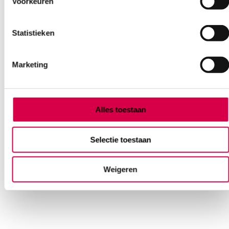
Voorkeuren
Statistieken
Marketing
Raucocel neustampon, 45mm, steriel, met
touwtje (10)
Alles toestaan
LOHMANN
10 stuks, 45 x 20 x 15mm, 45mm, steriel
Selectie toestaan
95.60
3 tot 5 werkdagen
104.20
incl. BTW
Weigeren