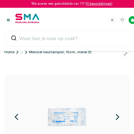
We scoren een gemiddelde van 7.1! (
11 beoordelingen
)
Home
...
Merocel neustampon, 10cm, steriel (1)