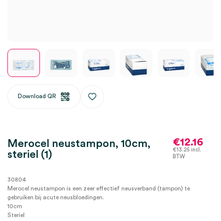
Download QR
€
12.16
Merocel neustampon, 10cm,
€
13.25
incl.
steriel (1)
BTW
30804
Merocel neustampon is een zeer effectief neusverband (tampon) te
gebruiken bij acute neusbloedingen.
10cm
Steriel